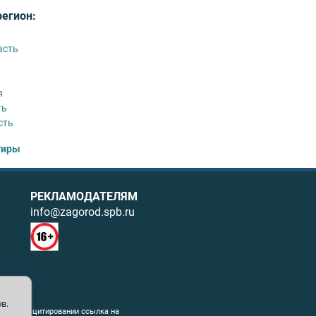
регион:
асть
я
ть
сть
тиры
РЕКЛАМОДАТЕЛЯМ
info@zagorod.spb.ru
в.
ния. При цитировании ссылка на