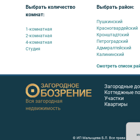
Выбрать количество
Выбрать район:
комнат:
Пушкинский
Красногвардейский
1-комнатная
Кронштадтский
2-комнатная
Петроградский
4-комнатная
Адмиралтейский
Студия
Калининский
Смотреть список ра
Загородные д
Коттеджные п
Участки
Вся загородная
Квартиры
недвижимость
и
© ИП Малыщева Б.Л. Все права защищен