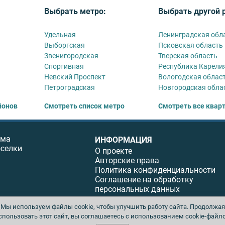
Выбрать метро:
Выбрать другой 
Удельная
Ленинградская обл
Выборгская
Псковская область
Звенигородская
Тверская область
Спортивная
Республика Карели
Невский Проспект
Вологодская облас
Петроградская
Новгородская обла
йонов
Смотреть список метро
Смотреть все квар
ома
ИНФОРМАЦИЯ
оселки
О проекте
Авторские права
Политика конфиденциальности
Соглашение на обработку
персональных данных
Мы используем файлы cookie, чтобы улучшить работу сайта. Продолжая
спользовать этот сайт, вы соглашаетесь с использованием cookie-файло
ы. Перепечатка материалов данного сайта возможна только с письменного разреше