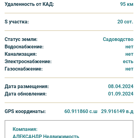
Удаленность от КАД:
95 км
Не упустите шанс стать обладателем этого
прекрасного участка, где Вы сможете создать уютный
уголок для отдыха и наслаждаться красотой природы!
S участка:
20 сот.
Звоните сейчас, чтобы узнать детали и записаться на
просмотр. Больше информации на нашем сайте
Статус земли:
Садоводство
Водоснабжение:
нет
Канализация:
нет
Электроснабжение:
есть
Газоснабжение:
нет
Дата размещения:
08.04.2024
Дата обновления:
01.09.2024
GPS координаты:
60.911860 с.ш
29.916149 в.д
Компания:
АЛЕКСАНДР Недвижимость