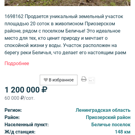
1698162 Продается уникальный земельный участок
площадью 20 соток в живописном Приозерском
районе, рядом с поселком Беличье! Это идеальное
место для тех, кто ценит природу и мечтает о
спокойной жизни у воды. Участок расположен на
берегу реки Беличья, что делает его настоящим раем
для любителей рыбалки и активного отдыха на
свежем воздухе.
Земли предназначены для индивидуального дачного
В избранное
строительства, что открывает безграничные
1 200 000
возможности для реализации ваших задумок.
Прекрасная дорога обеспечит легкий доступ, а
60 000
/сот.
вытянутая форма участка (20х100 метров) позволяет
Регион:
Ленинградская область
удобно организовать пространство.
Район:
Приозерский район
Электричество уже доступно для подключения, так
Населенный пункт:
Беличье поселок
как линия электропередач проходит рядом, а соседи
Ж/д станция:
148 км
уже наслаждаются комфортом.