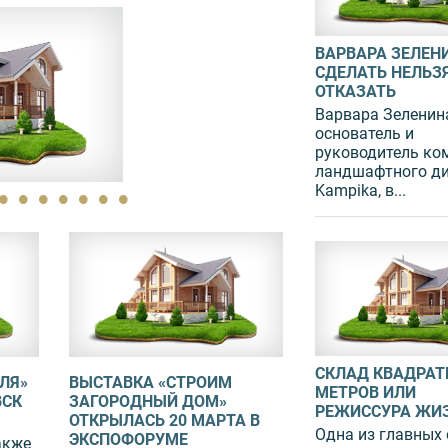
ВАРВАРА ЗЕЛЕН
СДЕЛАТЬ НЕЛЬЗ
ОТКАЗАТЬ
Варвара Зеленин
основатель и
руководитель ко
ландшафтного д
Kampika, в...
СКЛАД КВАДРА
ЛЯ»
ВЫСТАВКА «СТРОИМ
В СБЕРЕ ВЫРОС 
МЕТРОВ ИЛИ
ВСК
ЗАГОРОДНЫЙ ДОМ»
КРЕДИТОВАНИЯ
РЕЖИССУРА ЖИ
ОТКРЫЛАСЬ 20 МАРТА В
ПОКУПАТЕЛЕЙ З
Одна из главных
ЭКСПОФОРУМЕ
акже
На долю ипотеки