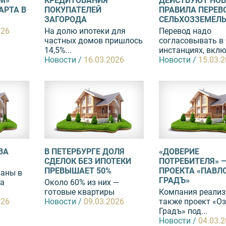
М»
КРЕДИТОВАНИЯ
ДЕЙСТВУЮТ НО
АРТА В
ПОКУПАТЕЛЕЙ
ПРАВИЛА ПЕРЕВ
ЗАГОРОДА
СЕЛЬХОЗЗЕМЕЛЬ 
026
На долю ипотеки для
Перевод надо
частных домов пришлось
согласовывать в
14,5%...
инстанциях, вклю
Новости /
16.03.2026
Новости /
15.03.
ВА
В ПЕТЕРБУРГЕ ДОЛЯ
«ДОВЕРИЕ
СДЕЛОК БЕЗ ИПОТЕКИ
ПОТРЕБИТЕЛЯ» —
ПРЕВЫШАЕТ 50%
ПРОЕКТА «ПАВЛ
ваны в
ГРАДЪ»
та
Около 60% из них —
готовые квартиры
Компания реализ
026
Новости /
09.03.2026
также проект «О
Градъ» под...
Новости /
04.03.