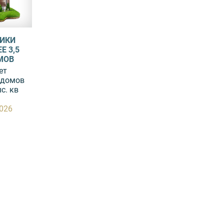
НИКИ
Е 3,5
МОВ
ет
 домов
с. кв
2026