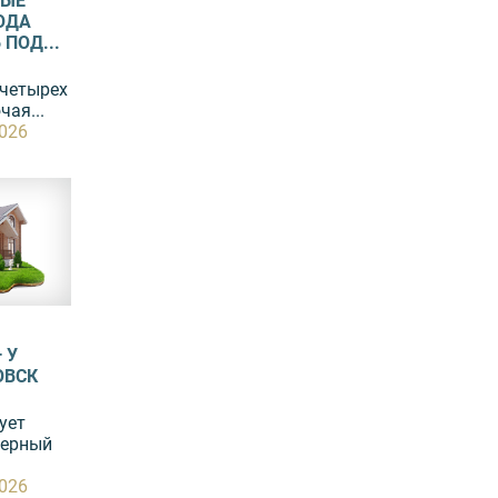
ВЫЕ
ОДА
ПОД...
 четырех
чая...
2026
 У
ОВСК
ует
зерный
2026