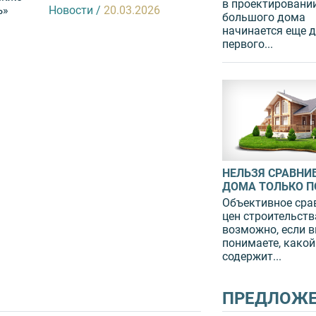
в проектировани
ъ»
Новости /
20.03.2026
частных домов п
большого дома
14,5%...
начинается еще 
Новости /
16.03.2
первого...
НЕЛЬЗЯ СРАВНИ
ДОМА ТОЛЬКО ПО
Объективное сра
цен строительств
возможно, если 
понимаете, какой
содержит...
ПРЕДЛОЖ