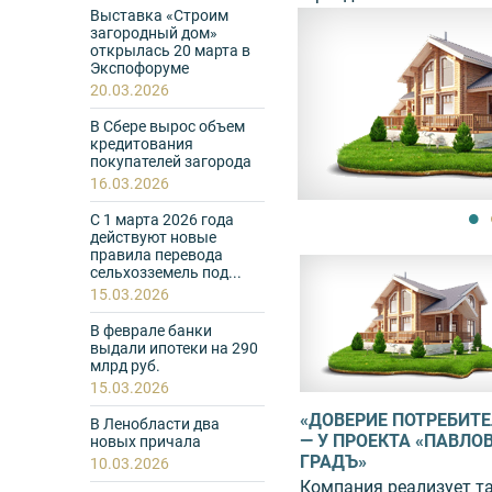
Выставка «Строим
загородный дом»
открылась 20 марта в
Экспофоруме
20.03.2026
В Сбере вырос объем
кредитования
покупателей загорода
16.03.2026
С 1 марта 2026 года
действуют новые
правила перевода
сельхозземель под...
15.03.2026
В феврале банки
выдали ипотеки на 290
млрд руб.
15.03.2026
В ПЕТЕРБУРГЕ ДОЛЯ
«ДОВЕРИЕ ПОТРЕБИТЕ
В Ленобласти два
СДЕЛОК БЕЗ ИПОТЕКИ
— У ПРОЕКТА «ПАВЛО
новых причала
ПРЕВЫШАЕТ 50%
ГРАДЪ»
10.03.2026
Около 60% из них — готовые
Компания реализует т