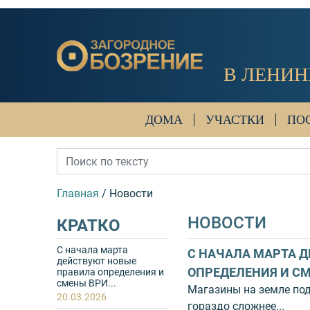
В ЛЕНИН
ДОМА
УЧАСТКИ
ПО
Главная
/
Новости
НОВОСТИ
КРАТКО
С начала марта
ЛЯ» — У ПРОЕКТА «ПАВЛОВСК
С НАЧАЛА МАРТА 
действуют новые
ОПРЕДЕЛЕНИЯ И СМ
правила определения и
смены ВРИ...
е проект «Озерный Градъ» под...
Магазины на земле по
20.03.2026
гораздо сложнее...