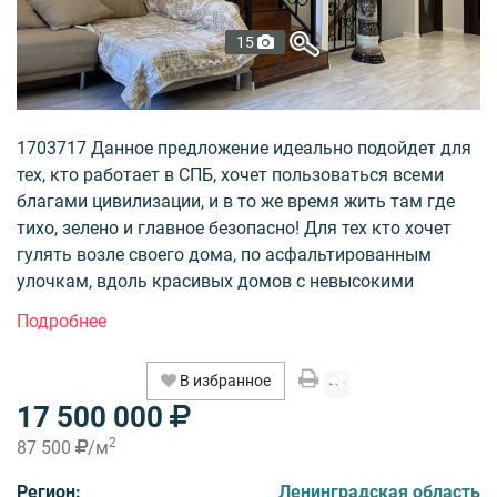
15
1703717 Данное предложение идеально подойдет для
тех, кто работает в СПБ, хочет пользоваться всеми
благами цивилизации, и в то же время жить там где
тихо, зелено и главное безопасно! Для тех кто хочет
гулять возле своего дома, по асфальтированным
улочкам, вдоль красивых домов с невысокими
заборчиками, построенными в едином европейском
стиле, и в то же время созерцать водную гладь
чистейших озер, находящихся на территории
В избранное
охраняемого поселка, где нет ни одного постороннего
17 500 000
человека. Для тех кто хочет иметь возможность в
любой момент оказаться рядом с сосновым лесом,
2
87 500
/м
или прогуляться по эко-тропе, находящейся в
Регион:
Ленинградская область
заповедной территории, или искупаться в чистейшем