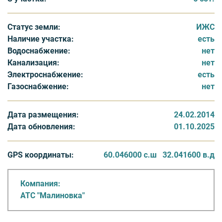
инженерных коммуникаций предусмотрено
обеспечение участков электроэнергией.
Статус земли:
ИЖС
Наличие участка:
есть
Инфраструктура поселка предусматривает
Водоснабжение:
нет
круглосуточную охрану территории, ограждение
Канализация:
нет
территории поселка, наличие службы эксплуатации,
Электроснабжение:
есть
медпункт, детскую и спортивную площадки.
Газоснабжение:
нет
Дата размещения:
24.02.2014
Дата обновления:
01.10.2025
GPS координаты:
60.046000 с.ш
32.041600 в.д
Компания:
АТС "Малиновка"