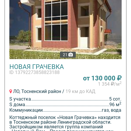
21
НОВАЯ ГРАЧЕВКА
ID 13792273858823188
от 130 000
2
1 354
/м
ЛО, Тосненский район /
19 км до КАД
S участка
5 сот.
2
S дома
96 м
Коммуникации
газ, вода
Коттеджный поселок «Новая Грачевка» находится
в Тосненском районе Ленинградской области.
Застройщиком является группа компаний