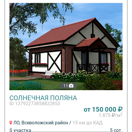
11
СОЛНЕЧНАЯ ПОЛЯНА
ID 13792273858822853
от 150 000
2
1 875
/м
ЛО, Всеволожский район /
15 км до КАД
S участка
5 сот.