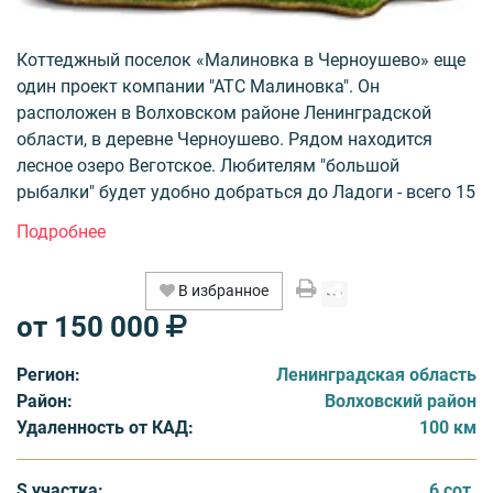
Коттеджный поселок «Малиновка в Черноушево» еще
один проект компании "АТС Малиновка". Он
расположен в Волховском районе Ленинградской
области, в деревне Черноушево. Рядом находится
лесное озеро Веготское. Любителям "большой
рыбалки" будет удобно добраться до Ладоги - всего 15
километров. Леса вокруг разнообразны и богаты
грибами, ягодами и дичью. В том же месте недалеко,
находится еще один дачный поселок Сюрья, в котором
В избранное
также предлагаются к продаже земельные участки
от 150 000
для дачи. До КАД - 110 км.
Регион:
Ленинградская область
Общая площадь поселка 6Га, количество участков 40.
Район:
Волховский район
Площадь земельных участков разнообразна и
Удаленность от КАД:
100 км
варьируется от 6 до 12 соток. Статус участков ИЖС,
продажа осуществляется без подряда. Стоимость
земли составляет 25 000 рублей за сотку. Из
S участка:
6 сот.