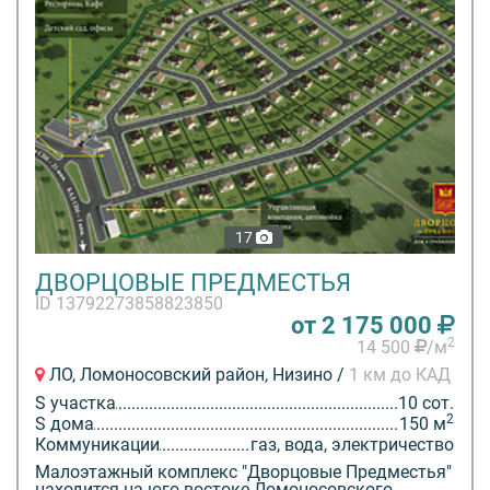
17
ДВОРЦОВЫЕ ПРЕДМЕСТЬЯ
ID 13792273858823850
от 2 175 000
2
14 500
/м
ЛО, Ломоносовский район, Низино /
1 км до КАД
S участка
10 сот.
2
S дома
150 м
Коммуникации
газ, вода, электричество
Малоэтажный комплекс "Дворцовые Предместья"
находится на юго-востоке Ломоносовского