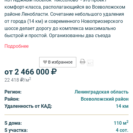
комфорт-класса, располагающийся во Всеволожском
районе Ленобласти. Сочетание небольшого удаления
от города (14 км) и современного Новоприозерского
шоссе делает дорогу до комплекса максимально
быстрой и простой. Организованны два съезда
непосредственно с Новоприозерского шоссе, что
исключает блуждание в поисках поселка среди
местных населенных пунктов.
В избранное
от 2 466 000
"Киссолово" состоит из 5 очередей, 5 из которых
практически полностью проданы: 1я и 2я полностью
2
22 418
/м
заселены, в 3я и 4я частично заселены, в 5 активно
Регион:
Ленинградская область
ведётся строительство домов. Коммуникации сданы в
Район:
Всеволожский район
поселке в полном объёме: электричество, газ
Удаленность от КАД:
14 км
(магистральный), вода (централизованная),
канализация (центральная), асфальтовые дороги. На
сегодняшний день покупателям предлагаются
2
S дома:
110 м
штучные участки в разных очередях и дома.
S участка:
4 сот.