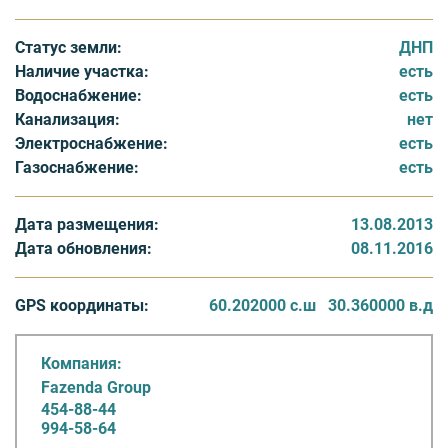
Концепция комплекса предполагает разделение на
зоны плановой и самостоятельной застройки.
Статус земли:
ДНП
Реализуются земельные участки без подряда, готовые
Наличие участка:
есть
коттеджи и дуплексы (таунхаусы на 2 семьи). В
Водоснабжение:
есть
настоящий момент в наличии имеются 1 секция и 30
Канализация:
нет
индивидуальных домов и 15 участков. Площадь
Электроснабжение:
есть
наделов варьируется от 4 до 18 соток в зависимости
Газоснабжение:
есть
от формата и размера жилья. Пакет коммуникаций
входит в стоимость.
Дата размещения:
13.08.2013
"Киссолово" - один из немногих проектов, где активно
Дата обновления:
08.11.2016
действует ипотечная программа приобретения
недвижимости не только на дома, но и на земельные
GPS координаты:
60.202000 с.ш
30.360000 в.д
участки без строений. Основными партнерами
выступают Сбербанк и Дельта Кредит Банк (Росбанк).
Компания:
Fazenda Group
454-88-44
994-58-64