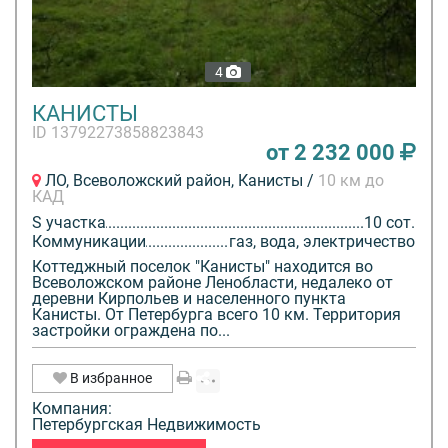
4
КАНИСТЫ
ID 13792273858823843
от 2 232 000
ЛО, Всеволожский район, Канисты /
10 км до
КАД
S участка
10 сот.
Коммуникации
газ, вода, электричество
Коттеджный поселок "Канисты" находится во
Всеволожском районе Ленобласти, недалеко от
деревни Кирпольев и населенного пункта
Канисты. От Петербурга всего 10 км. Территория
застройки ограждена по...
В избранное
Компания:
Петербургская Недвижимость