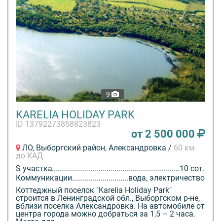
9
KARELIA HOLIDAY PARK
ID 13792273858823823
от 2 500 000
ЛО, Выборгский район, Александровка /
60 км
до КАД
S участка
10 сот.
Коммуникации
вода, электричество
Коттеджный поселок "Karelia Holiday Park"
строится в Ленинградской обл., Выборгском р-не,
вблизи поселка Александровка. На автомобиле от
центра города можно добраться за 1,5 – 2 часа.