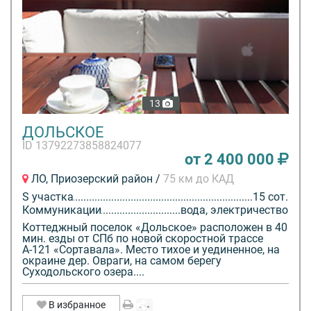
13
ДОЛЬСКОЕ
ID 13792273858824077
от 2 400 000
ЛО, Приозерский район /
75 км до КАД
S участка
15 сот.
Коммуникации
вода, электричество
Коттеджный поселок «Дольское» расположен в 40
мин. езды от СПб по новой скоростной трассе
А-121 «Сортавала». Место тихое и уединенное, на
окраине дер. Овраги, на самом берегу
Суходольского озера....
В избранное