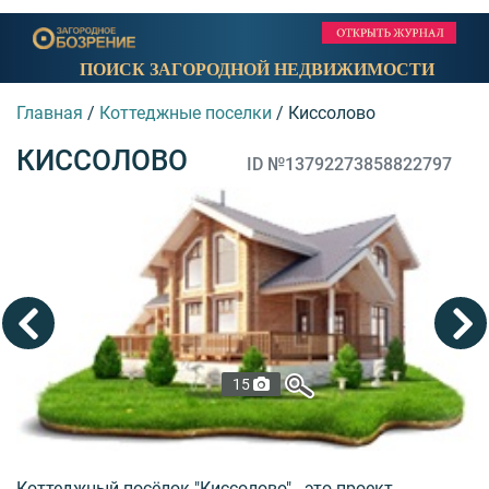
ПОИСК ЗАГОРОДНОЙ НЕДВИЖИМОСТИ
Главная
/
Коттеджные поселки
/
Киссолово
КИССОЛОВО
ID №13792273858822797
15
Коттеджный посёлок "Киссолово" - это проект