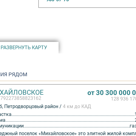
м. Общая
лье»
я 360 — 380
 Га,
частков
ько лет. В
еди. Для
РАЗВЕРНУТЬ КАРТУ
один из
и
фрастуктура
ИЯ РЯДОМ
льтированные
ХАЙЛОВСКОЕ
от 30 300 000 
ция, сеть
3792273858823162
128 936 1
подводящий и
, Петродворцовый район /
4 км до КАД
тведения.
астка
ма
муникации
га
еджный поселок «Михайловское» это элитной жилой комп
ючит в себя