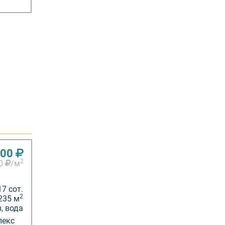
000
2
70
/м
17 сот.
2
235 м
з, вода
лекс