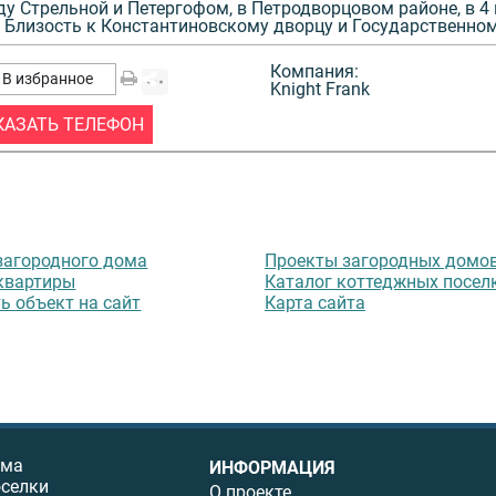
у Стрельной и Петергофом, в Петродворцовом районе, в 4 
ый корт,
 Близость к Константиновскому дворцу и Государственному
их животных,
Компания:
нального
В избранное
Knight Frank
ах находится
КАЗАТЬ ТЕЛЕФОН
изости от
й комплекс
горнолыжные
загородного дома
Проекты загородных домо
квартиры
Каталог коттеджных посел
ь объект на сайт
Карта сайта
ома
ИНФОРМАЦИЯ
оселки
О проекте