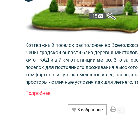
15
Коттеджный поселок расположен во Всеволожс
Ленинградской области близ деревни Мистолово
км от КАД и в 7 км от станции метро. Это заго
поселок для постоянного проживания высокого
комфортности.Густой смешанный лес, озеро, х
просторы - отличные условия как для летнего, т
зимнего отдыха. Удобная траспортная доступно
наличие собственного въезда с федеральной тр
Петербург – Сортавала делает поселок идеаль
В избранное
постоянного проживания.
Проектом предлагаются участки без подряда с
подведенными инженерными коммуникациями 