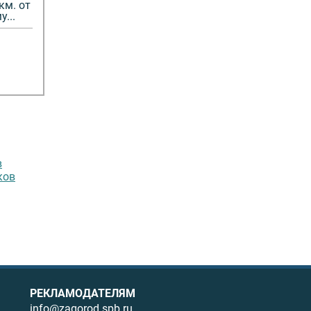
км. от
...
в
ков
РЕКЛАМОДАТЕЛЯМ
info@zagorod.spb.ru