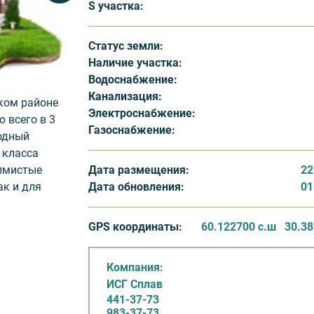
S участка:
Статус земли:
Наличие участка:
Водоснабжение:
Канализация:
ком районе
Электроснабжение:
 всего в 3
Газоснабжение:
родный
 класса
Дата размещения:
22
олмистые
Дата обновления:
01
ак и для
сть и
ассы Санкт-
GPS координаты:
60.122700 с.ш
30.38
ным для
Компания:
ИСГ Сплав
441-37-73
и
983-37-73