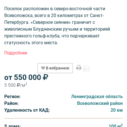
Поселок расположен в северо-восточной части
Всеволожска, всего в 20 километрах от Санкт-
Петербурга. «Северное сияние» граничит с
живописным Блудненским ручьем и территорией
престижного гольф-клуба, что подчеркивает
статусность этого места.
На территории площадью 56,5 га гектара размещены
424 земельных участка, из которых в первой очереди
В избранное
реализуются 188. Средняя площадь участков 9 соток.
от 550 000
Все необходимые коммуникации, включая
электричество (вторая категория надёжности
2
5 500
/м
электроснабжения), газ, водоснабжение и интернет,
Регион:
Ленинградская область
предусмотрены проектом.
Район:
Всеволожский район
Удаленность от КАД:
20 км
Инфраструктура поселка включает современные
дороги с качественным покрытием и уличным
освещением, систему круглосуточной охраны
2
S дома:
100 м