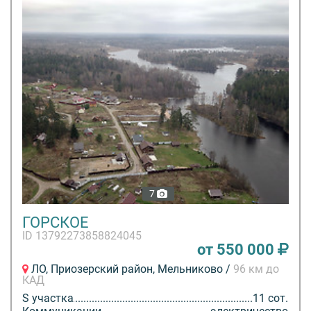
7
ГОРСКОЕ
ID 13792273858824045
от 550 000
ЛО, Приозерский район, Мельниково /
96 км до
КАД
S участка
11 сот.