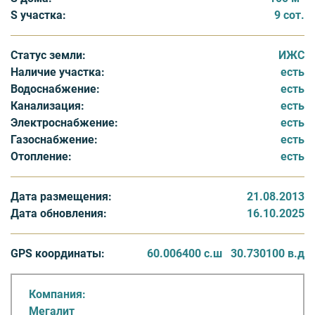
территории, свою управляющую компанию,
S участка:
9 сот.
благоустроенные общественные пространства,
экологичные тропы для прогулок в собственном лесу.
Статус земли:
ИЖС
Наличие участка:
есть
Отличная транспортная доступность обеспечивается
Водоснабжение:
есть
удобными подъездами с Колтушского и Южного
Канализация:
есть
шоссе, а также с Торгового проспекта. Для тех, кто
Электроснабжение:
есть
предпочитает общественный транспорт — станции
Газоснабжение:
есть
Щеглово и Мельничный ручей.
Отопление:
есть
Корпорация «Мегалит» предлагает покупателям
гибкие условия: участки доступны как с
Дата размещения:
21.08.2013
возможностью заключения договора подряда на
Дата обновления:
16.10.2025
строительство, так и без него, предоставляя полную
свободу выбора будущим владельцам.
GPS координаты:
60.006400 с.ш
30.730100 в.д
Коттеджный поселок «Северное сияние» — это
Компания:
гармоничное сочетание природного ландшафта,
Мегалит
современной инфраструктуры и выгодного