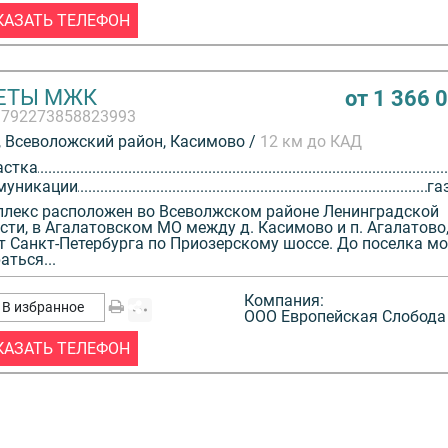
КАЗАТЬ ТЕЛЕФОН
ЕТЫ МЖК
от 1 366 
3792273858823993
 Всеволожский район, Касимово /
12 км до КАД
астка
муникации
га
лекс расположен во Всеволжском районе Ленинградской
сти, в Агалатовском МО между д. Касимово и п. Агалатово,
т Санкт-Петербурга по Приозерскому шоссе. До поселка м
аться...
Компания:
В избранное
ООО Европейская Слобода
КАЗАТЬ ТЕЛЕФОН