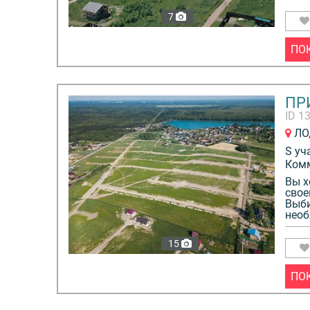
7
Преимущества:
ПО
- Здоровый образ жизни: спортивные площадки,
горнолыжный курорт Туутари-парк;
- Культурно-историческое окружение — дворцов
ПР
ансамбли: Пушкин, Павловск, Гатчина, Петродво
ID 1
Ораниенбаум;
ЛО,
- Прекрасная природа — отдых и прогулки на с
S уч
воздухе.
Ком
Вы х
свое
- Строим из кирпича
Выби
- Земля в собственности
необ
- На границе с СПб
15
- Коммуникации (электричество, газ, вода, кана
- Управляющая компания
ПО