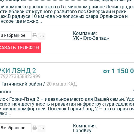
й комплекс расположен в Гатчинском районе Ленинградс
сти вблизи от крупного развитого пос.Сиверский и реки
еж.В радиусе 10 км -два живописных озера Орлинское и
нское,где можно...
Компания:
В избранное
УК «Юго-Запад»
КАЗАТЬ ТЕЛЕФОН
РКИ ЛЭНД 2
от 1 150 
3792273858823999
 Гатчинский район /
20 км до КАД
астка
лок Горки-Лэнд 2 – идеальное место для Вашей семьи. Уд
спортная доступность и развитая инфраструктура сделаю
 жизнь комфортней. Поселок Горки-Лэнд 2 – это вторая о
лка...
Компания:
В избранное
LandKey