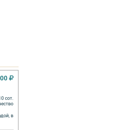
000
10 сот.
чество
дой, в