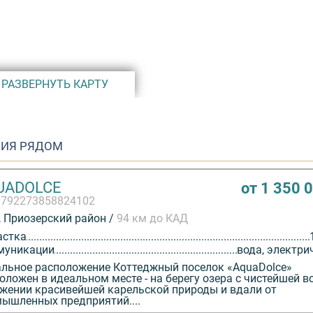
 инженерные
счастливым
РАЗВЕРНУТЬ КАРТУ
роживают
рцово-
ИЯ РЯДОМ
а, где можно
урой, но и
UADOLCE
от 1 350 
на поездку
3792273858824102
 Приозерский район /
94 км до КАД
астка
 полюбить
муникации
вода, электри
торге.
льное расположение Коттеджный поселок «AquaDolce»
м доме
оложен в идеальном месте - на берегу озера с чистейшей во
жении красивейшей карельской природы и вдали от
во и комфорт
ышленных предприятий....
ии.