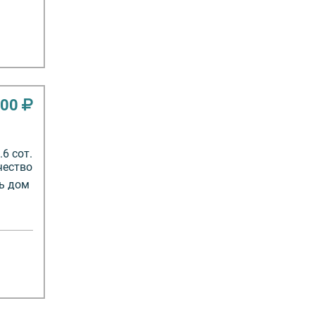
000
6 сот.
чество
ть дом