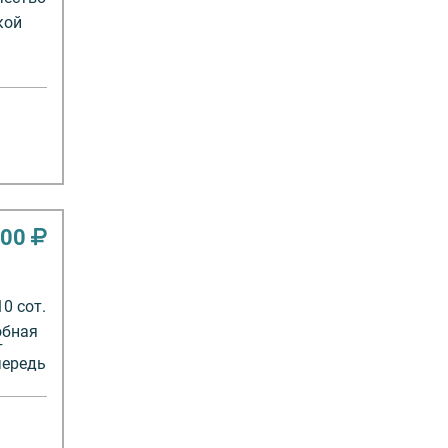
кой
000
10 сот.
обная
т
чередь