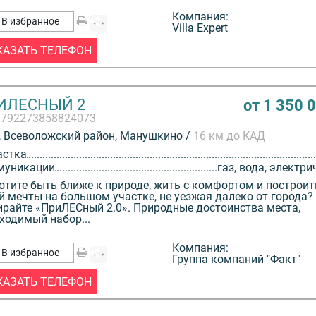
Компания:
В избранное
Villa Expert
КАЗАТЬ ТЕЛЕФОН
о-парковые
ИЛЕСНЫЙ 2
от 1 350 
рец,
3792273858824073
 Всеволожский район, Манушкино /
16 км до КАД
вежем
астка
муникации
газ, вода, электри
отите быть ближе к природе, жить с комфортом и построи
й мечты на большом участке, не уезжая далеко от города?
райте «ПриЛЕСный 2.0». Природные достоинства места,
ходимый набор...
Компания:
лизация)
В избранное
Группа компаний "Факт"
КАЗАТЬ ТЕЛЕФОН