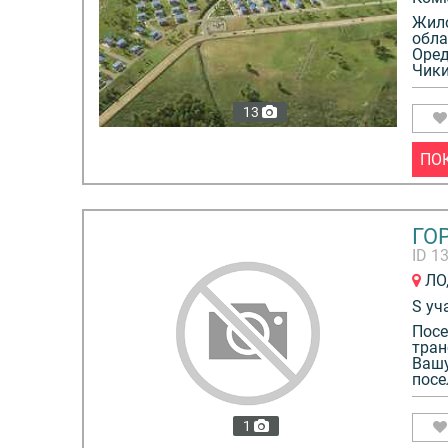
Жило
обла
Оред
Чики
13
ПО
ГО
ID 1
ЛО,
S уч
Посе
тран
Вашу
посе
1