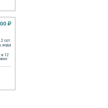
000
2 сот.
з, вода
 в 12
ожно