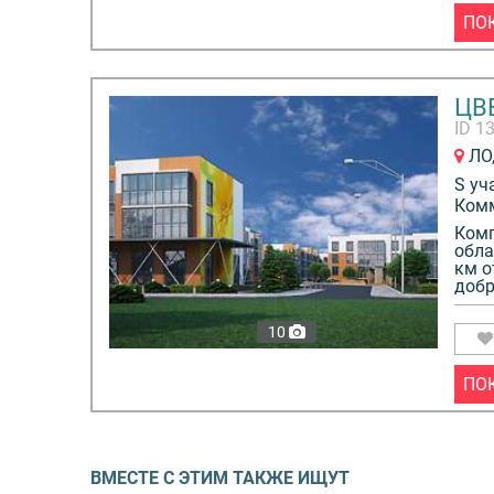
ПО
ЦВ
ID 1
ЛО,
S уч
Ком
Комп
обла
км о
добр
10
ПО
ВМЕСТЕ С ЭТИМ ТАКЖЕ ИЩУТ