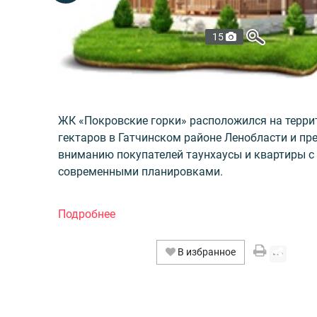
15
ЖК «Покровские горки» расположился на терри
гектаров в Гатчинском районе Ленобласти и пр
вниманию покупателей таунхаусы и квартиры 
современными планировками.
В состав ЖК „Покровские горки“ также войдут
административное здание с магазином, детска
и гостевая парковка, кроме того, жители смогут
В избранное
воспользоваться развитой инфраструктурой го
Коммунара: 3 школы и 3 детских сада, аптеки,
супермаркеты, кинотеатр, бассейн. ЖД-станция
Антропшино.