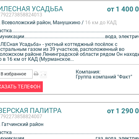
ИЛЕСНАЯ УСАДЬБА
от 1 400 
3792273858824013
 Всеволожский район, Манушкино /
16 км до КАД
астка
муникации
вода, электри
ЛЕСная Усадьба» - уютный коттеджный посёлок с
стральным газом из 39 участков, расположенный во
оложском районе Ленинградской области рядом Он наход
о в 16 км от КАД (Мурманское...
Компания:
В избранное
Группа компаний "Факт"
КАЗАТЬ ТЕЛЕФОН
ВЕРСКАЯ ПАЛИТРА
от 1 290 
3792273858824007
 Гатчинский район
астка
муникации
газ, вода, электри