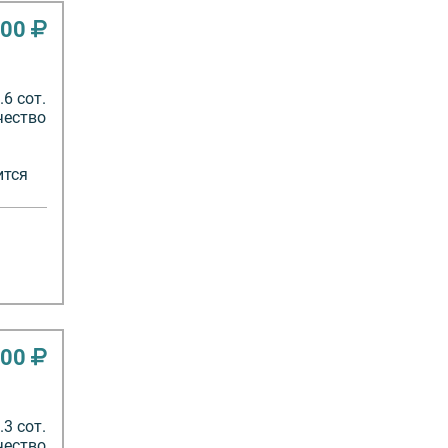
000
6 сот.
чество
ится
000
3 сот.
чество