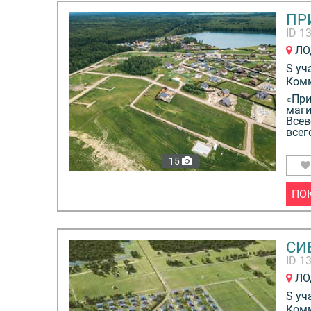
ПР
ID 1
ЛО,
S уч
Ком
«При
маги
Всев
всег
15
ПО
СИ
ID 1
ЛО,
S уч
Ком