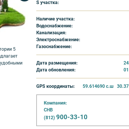
S участка:
Наличие участка:
Водоснабжение:
Канализация:
Электроснабжение:
Газоснабжение:
тории 5
едлагает
Дата размещения:
24
с удобными
Дата обновления:
01
GPS координаты:
59.614690 с.ш
30.37
я площадка
Компания:
рода
СНВ
900-33-10
(812)