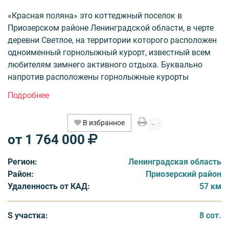
«Красная поляна» это коттеджный поселок в
Приозерском районе Ленинградской области, в черте
деревни Светлое, на территории которого расположен
одноименный горнолыжный курорт, известный всем
любителям зимнего активного отдыха. Буквально
напротив расположены горнолыжные курорты
«Золотая долина» и «Снежный». В нескольких сотнях
метров от границ поселка, находится озеро Красное,
охраняемый природный объект.
В избранное
от 1 764 000
В коттеджном поселке 50 земельных участков в
первой очереди, статус земель ИЖС. Площадь
Регион:
Ленинградская область
участков от 8 до 13 соток, стоимость от 1 764 000 до 2
Район:
Приозерский район
793 000 рублей. Все домовладения будут обеспечены
Удаленность от КАД:
57 км
газоснабжение, электроснабжение, локальной
канализацией, водопровод от артезианской скважины.
Территория коттеджного комплексом будет
S участка:
8 сот.
охраняться, в общественных зонах и на въездах