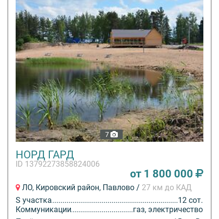
7
НОРД ГАРД
ID 13792273858824006
от 1 800 000
ЛО, Кировский район, Павлово /
27 км до КАД
S участка
12 сот.
Коммуникации
газ, электричество