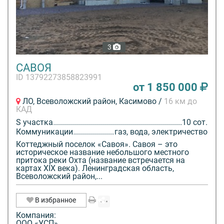
3
САВОЯ
ID 13792273858823991
от 1 850 000
ЛО, Всеволожский район, Касимово /
16 км до
КАД
S участка
10 сот.
Коммуникации
газ, вода, электричество
Коттеджный поселок «Савоя». Савоя – это
историческое название небольшого местного
притока реки Охта (название встречается на
картах XIX века). Ленинградская область,
Всеволожский район,...
В избранное
Компания:
ООО «УСП»