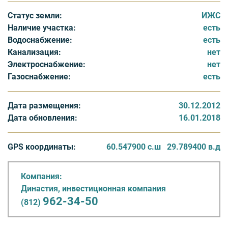
установят видеонаблюдение. Дороги внутри поселка
Статус земли:
ИЖС
набивные, шириной 9-15 метров, с тротуарами и
Наличие участка:
есть
освещением.
Водоснабжение:
есть
Канализация:
нет
Инфраструктура представлена кафе, магазинами и
Электроснабжение:
нет
ресторанами на территории горнолыжный центр
Газоснабжение:
есть
Коробицыно, который находится в шаговой
доступности. На базе курорта «Красное озеро»
действует клиника восстановительной медицины.
Дата размещения:
30.12.2012
Также здесь есть каток, боулинг, прокат
Дата обновления:
16.01.2018
квадроциклов, снегоходов, коньков, лыж и
горнолыжные трассы - полноценная инфраструктура
GPS координаты:
60.547900 с.ш
29.789400 в.д
для любителей активного отдыха.
Компания:
Династия, инвестиционная компания
962-34-50
(812)