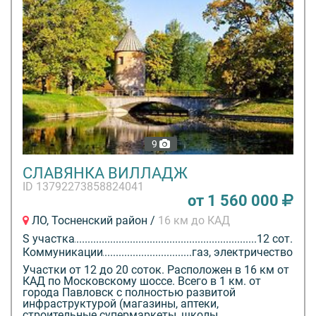
9
СЛАВЯНКА ВИЛЛАДЖ
ID 13792273858824041
от 1 560 000
ЛО, Тосненский район /
16 км до КАД
S участка
12 сот.
Коммуникации
газ, электричество
Участки от 12 до 20 соток. Расположен в 16 км от
КАД по Московскому шоссе. Всего в 1 км. от
города Павловск с полностью развитой
инфраструктурой (магазины, аптеки,
строительные супермаркеты, школы,...