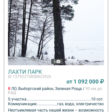
6
ЛАХТИ ПАРК
ID 13792273858823926
от 1 092 000
ЛО, Выборгский район, Зеленая Роща /
90 км до
КАД
S участка
10 сот.
Коммуникации
газ, вода, электричество
Неотъемлемая часть нашей жизни – возможность