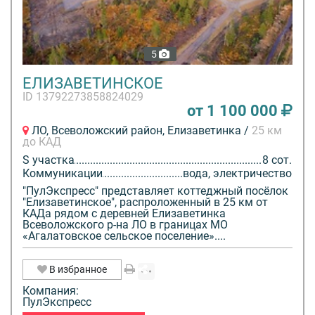
5
ЕЛИЗАВЕТИНСКОЕ
ID 13792273858824029
от 1 100 000
ЛО, Всеволожский район, Елизаветинка /
25 км
до КАД
S участка
8 сот.
Коммуникации
вода, электричество
"ПулЭкспресс" представляет коттеджный посёлок
"Елизаветинское", распроложенный в 25 км от
КАДа рядом с деревней Елизаветинка
Всеволожского р-на ЛО в границах МО
«Агалатовское сельское поселение»....
В избранное
Компания:
ПулЭкспресс