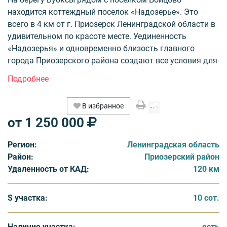
находится коттеждный поселок «Надозерье». Это
всего в 4 км от г. Приозерск Ленинградской области в
удивительном по красоте месте. Уединенность
«Надозерья» и одновременно близость главного
города Приозерского района создают все условия для
комфортной жизни и отдыха в окружении
великолепной природы.
В избранное
Общая площадь коттеждного поселка «Надозерье»
от 1 250 000
6,24 га. На территории запланировано 32 участка от 10
до 40 соток, большая часть из которых имеют
Регион:
Ленинградская область
собственный выход к воде. Стоимость сотки от 125
Район:
Приозерский район
000 рублей, возможна рассрочка платежа.
Удаленность от КАД:
120 км
Поселок строится в единой «сказочно-скандинавская»
архитектурная концепция, которая удивительно
S участка:
10 сот.
соответствует данной местности. «Надозерье»
напоминает поселение викингов: окружен
Наличие участка:
есть