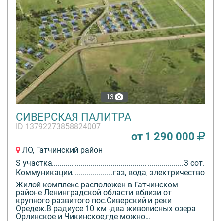
13
СИВЕРСКАЯ ПАЛИТРА
ID 13792273858824007
от 1 290 000
ЛО, Гатчинский район
S участка
3 сот.
Коммуникации
газ, вода, электричество
Жилой комплекс расположен в Гатчинском
районе Ленинградской области вблизи от
крупного развитого пос.Сиверский и реки
Оредеж.В радиусе 10 км -два живописных озера
Орлинское и Чикинское,где можно...