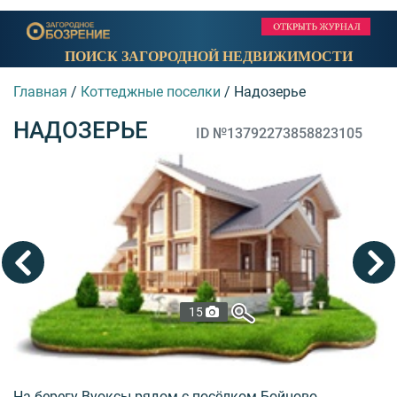
ПОИСК ЗАГОРОДНОЙ НЕДВИЖИМОСТИ
Главная
/
Коттеджные поселки
/
Надозерье
НАДОЗЕРЬЕ
ID №13792273858823105
15
На берегу Вуоксы рядом с посёлком Бойцово