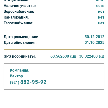
лесополосой. Цена на них составляет 1000 000 рублей.
Наличие участка:
есть
Водоснабжение:
нет
В двухстах метрах от поселка «Фатеевка» будет
Канализация:
нет
проходить окружная дорога вокруг Сосново, по
Газоснабжение:
нет
которой легко можно добраться до города. В поселке
есть электричество. Работы по строительству
газопровода запланированы на текущий год.
Дата размещения:
30.12.2012
Необходимые объекты инфраструктуры – магазины,
Дата обновления:
01.10.2025
аптеки и др. можно найти в расположенных по
соседству населенных пунктах.
GPS координаты:
60.562600 с.ш
30.322400 в.д
Компания:
Вектор
882-95-92
(921)