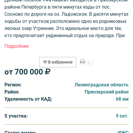
районе Петербурга в пяти минутах езды от пос.
Сосново по дороге на оз. Ладожское. В десяти минутах
ходьбы от участков расположено одно из родниковых
лесных озер Утреннее. Это идеальное место для тех,
кто предпочитает уединенный отдых на природе. При
этом, в Сосново и его окрестностях есть все
возможности для активного отдыха – горнолыжные
спуски и катки, бассейны и гольф-поле, дискотеки,
В избранное
ночные клубы и т.д.
от 700 000
На территории поселка предлагается в продажу 21
Регион:
Ленинградская область
участков по 12 соток и 2 участка по 9 соток. По
Район:
Приозерский район
генеральному плану коттеджный поселок разделен на
Удаленность от КАД:
68 км
2 части. 15 участков «Фатеевки» входят в границы
деревни Снегирёвка, расположенной рядом и получат
статус ИЖС. Стоимость этих земельных участков
S участка:
9 сот.
составляет от 700 000 до 1 200 000 рублей. Еще 6
участков располагаются в 500 метрах от деревни, за
Статус земли:
ИЖС