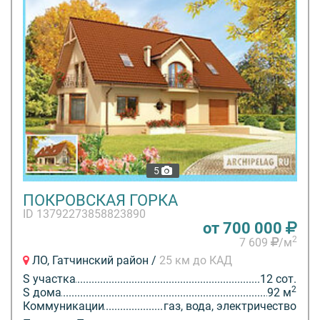
5
ПОКРОВСКАЯ ГОРКА
ID 13792273858823890
от 700 000
2
7 609
/м
ЛО, Гатчинский район /
25 км до КАД
S участка
12 сот.
2
S дома
92 м
Коммуникации
газ, вода, электричество