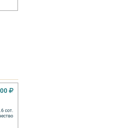
000
6 сот.
чество