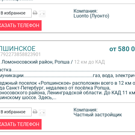
Компания:
В избранное
Luonto (Луонто)
КАЗАТЬ ТЕЛЕФОН
ПШИНСКОЕ
от 580 
3792273858823901
 Ломоносовский район, Ропша /
12 км до КАД
астка
муникации
газ, вода, электри
еджный поселок «Ропшинское» расположен всего в 12 км 
да Санкт-Петербург, недалеко от посёлка Ропша,
носовского района, Ленинградской области. До КАД 11 км
инскому шоссе. Здесь,...
Компания:
В избранное
Частный застройщик
КАЗАТЬ ТЕЛЕФОН