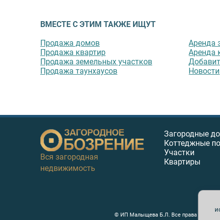
ВМЕСТЕ С ЭТИМ ТАКЖЕ ИЩУТ
Продажа домов
Аренда 
Продажа квартир
Аренда 
Продажа земельных участков
Добавит
Продажа таунхаусов
Новости
Загородные д
Коттеджные п
Участки
Вся загородная
Квартиры
недвижимость
и
© ИП Малыщева Б.Л. Все права защищен