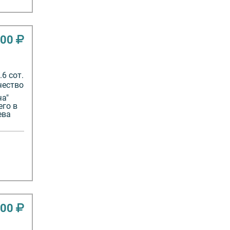
000
6 сот.
чество
ча"
его в
ева
000