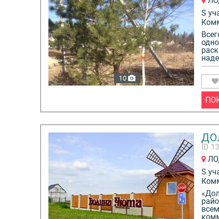
ЛО,
S уч
Ком
Всег
одно
раск
наде
10
ПО
ДО
ID 1
ЛО,
S уч
Ком
«Дол
райо
всем
комм