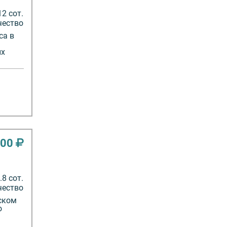
12 сот.
чество
са в
ых
000
8 сот.
чество
ском
о