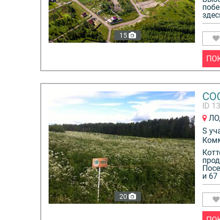
побе
здес
15
ПО
СО
ID 1
ЛО,
S уч
Ком
Котт
прод
Посе
и 67
20
ПО