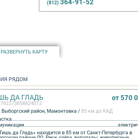
364-91-52
(812)
 до 201 кв.
ается от 665
 с поселком
елка смогут
о пункта:
РАЗВЕРНУТЬ КАРТУ
лекс и
ступность
 за 25
ранпорте.
ИЯ РЯДОМ
ШЬ ДА ГЛАДЬ
от 570 
3792273858824012
 Выборгский район, Мамонтовка /
85 км до КАД
астка
муникации
электри
Тишь да Гладь» находится в 85 км от Санкт-Петербурга в
ргском районе ЛО. Реки, озёра, водопады, живописные