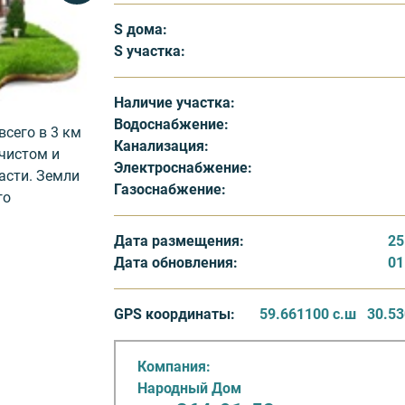
S дома:
S участка:
Наличие участка:
Водоснабжение:
сего в 3 км
Канализация:
 чистом и
Электроснабжение:
асти. Земли
Газоснабжение:
го
Дата размещения:
25
Дата обновления:
01
в площадью
ведены
ации:
GPS координаты:
59.661100 с.ш
30.53
ние.
о поселка в
Компания:
е
Народный Дом
ается выбор