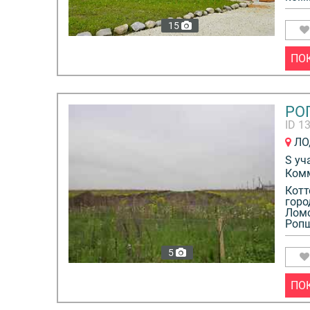
15
ПО
РО
ID 1
ЛО,
S уч
Ком
Котт
горо
Ломо
Ропш
5
ПО