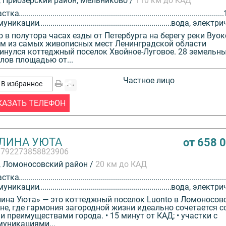
 Приозерский район, Мельниково /
110 км до КАД
астка
муникации
вода, электри
о в полутора часах езды от Петербурга на берегу реки Вуок
м из самых живописных мест Ленинградской области
инулся коттеджный поселок Хвойное-Луговое. 28 земельн
лов площадью от...
Частное лицо
В избранное
КАЗАТЬ ТЕЛЕФОН
ЛИНА УЮТА
от 658 
3792273858823906
 Ломоносовский район /
20 км до КАД
астка
муникации
вода, электри
ина Уюта» — это коттеджный поселок Luonto в Ломоносов
не, где гармония загородной жизни идеально сочетается с
и преимуществами города. • 15 минут от КАД; • участки с
уникациями...