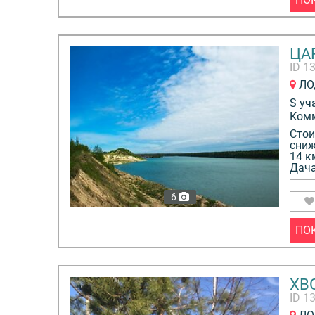
ЦА
ID 1
ЛО,
S уч
Ком
Стои
сниж
14 к
Дача
6
ПО
ХВ
ID 1