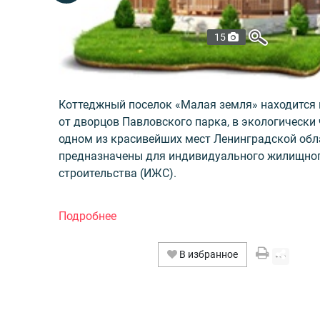
15
Коттеджный поселок «Малая земля» находится в
от дворцов Павловского парка, в экологически
одном из красивейших мест Ленинградской обл
предназначены для индивидуального жилищно
строительства (ИЖС).
По проекту в коттеджном поселке 177 участко
от 7 до 22 соток. К каждому участку будут под
необходимые для комфортной жизни коммуник
В избранное
электроэнергия, вода, канализация, газоснабже
Предусмотрено также охрана и ограждение всег
целом и каждого участка, а также оборудовани
внутрипоселковых дорог. Покупателям предлаг