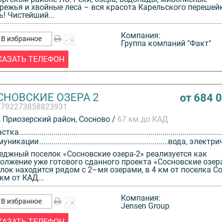
режья и хвойные леса – вся красота Карельского перешей
ь! Чистейший...
Компания:
В избранное
Группа компаний "Факт"
КАЗАТЬ ТЕЛЕФОН
СНОВСКИЕ ОЗЕРА 2
от 684 
3792273858823931
 Приозерский район, Сосново /
67 км до КАД
астка
муникации
вода, электри
еджный поселок «Сосновские озера-2» реализуется как
олжение уже готового сданного проекта «Сосновские озер
лок находится рядом с 2–мя озерами, в 4 км от поселка С
 км от КАД...
Компания:
В избранное
Jensen Group
КАЗАТЬ ТЕЛЕФОН