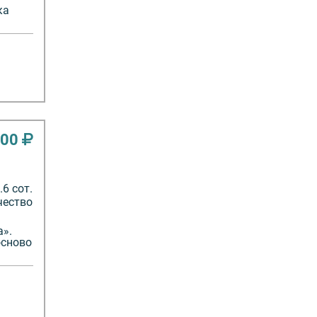
ка
000
6 сот.
чество
а».
осново