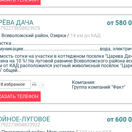
РЁВА ДАЧА
от 580 
3792273858823929
 Всеволожский район, Озерки /
14 км до КАД
астка
муникации
вода, электри
мость сотки на участки в коттеджном поселке "Царева Да
ена на 10 %! На луговой равнине Всеволожского района вс
м от КАД расположился уютный живописный посёлок "Цар
" общей...
Компания:
В избранное
Группа компаний "Факт"
КАЗАТЬ ТЕЛЕФОН
ОЙНОЕ-ЛУГОВОЕ
от 600 
3792273858823922