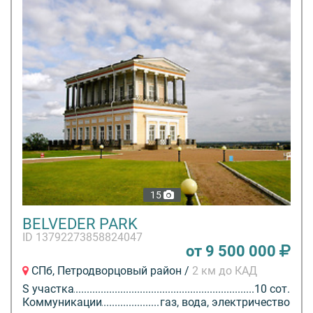
15
BELVEDER PARK
ID 13792273858824047
от 9 500 000
СПб, Петродворцовый район /
2 км до КАД
S участка
10 сот.
Коммуникации
газ, вода, электричество