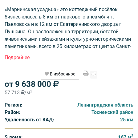
«Мариинская усадьба» это коттеджный посёлок
бизнес-класса в 8 км от паркового ансамбля г.
Павловска и в 12 км от Екатерининского дворца г.
Пушкина. Он расположен на территории, богатой
живописными пейзажами и культурно-историческими
памятниками, всего в 25 километрах от центра Санкт-
Петербурга, в 12 километрах от города Пушкин, в 8
километрах от города Павловск, и 20 километрах от
аэропорта Пулково.
В избранное
от 9 638 000
«Мариинская усадьба» строится по концепции
клубного коттеджного комплекса. Коттеджи из
2
57 713
/м
кирпича около Павловска. Дома от 167 до 252 кв. м.
Регион:
Ленинградская область
Участки от 9 до 29 соток. Первый взнос-10% Все
Район:
Тосненский район
коммуникации. Развитая инфраструктура.
Удаленность от КАД:
25 км
Уровень комфорта будущих домовладельцев является
приоритетом для девелопера. Жители «Мариинской
2
S дома:
167 м