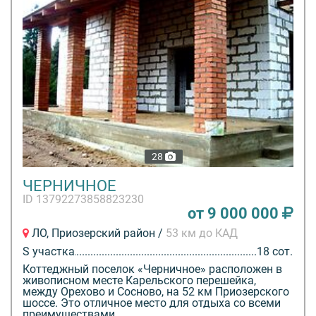
28
ЧЕРНИЧНОЕ
ID 13792273858823230
от 9 000 000
ЛО, Приозерский район /
53 км до КАД
S участка
18 сот.
Коттеджный поселок «Черничное» расположен в
живописном месте Карельского перешейка,
между Орехово и Сосново, на 52 км Приозерского
шоссе. Это отличное место для отдыха со всеми
преимуществами...