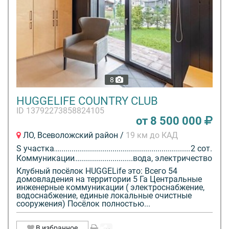
8
HUGGELIFE COUNTRY CLUB
ID 13792273858824105
от 8 500 000
ЛО, Всеволожский район /
19 км до КАД
S участка
2 сот.
Коммуникации
вода, электричество
Клубный посёлок HUGGELife это: Всего 54
домовладения на территории 5 Га Центральные
инженерные коммуникации ( электроснабжение,
водоснабжение, единые локальные очистные
сооружения) Посёлок полностью...
В избранное