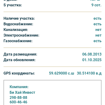
усадьбы» будут обеспечены всеми современными
S участка:
9 сот.
коммуникациями: городской телефонной линией,
интернетом, спутниковым телевидением, системой
Наличие участка:
есть
охранной сигнализации. Предусмотрен также вывоз
Водоснабжение:
есть
мусора, охрана территории участка, уборка и
Канализация:
нет
техническое обслуживание общественных зон.
Электроснабжение:
нет
Газоснабжение:
есть
Генплан «Мариинской усадьбы» предусматривает
создание объектов социальной инфраструктуры и
ландшафтного дизайна. Центром коттеджного
Дата размещения:
06.08.2013
поселка является искусственный водоем с фонтаном.
Дата обновления:
01.10.2025
Прогулочная зона вдоль реки оформлена уютными
беседками, пешеходными дорожками, клумбами,
GPS координаты:
59.629000 с.ш
30.514100 в.д
газонами. Развитая инфраструктура также будет
соответствовать статусу проекта. На территории
Компания:
коттеджного поселка расположется медицинский
Би Хай Инвест
центр, супермаркет, детский сад, спортивный
298-88-88
комплекс с бассейном, SPA-центр, детские и
600-46-46
спортивные площадки, теннисный корт, рестораны,