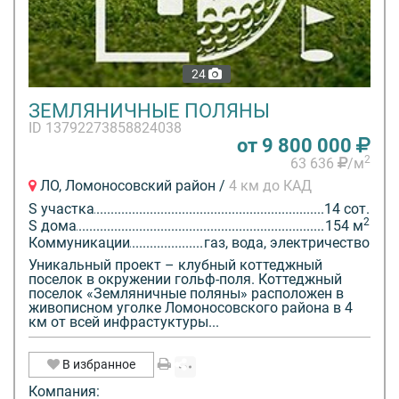
24
ЗЕМЛЯНИЧНЫЕ ПОЛЯНЫ
ID 13792273858824038
от 9 800 000
2
63 636
/м
ЛО, Ломоносовский район /
4 км до КАД
S участка
14 сот.
2
S дома
154 м
Коммуникации
газ, вода, электричество
Уникальный проект – клубный коттеджный
поселок в окружении гольф-поля. Коттеджный
поселок «Земляничные поляны» расположен в
живописном уголке Ломоносовского района в 4
км от всей инфрастуктуры...
В избранное
Компания: