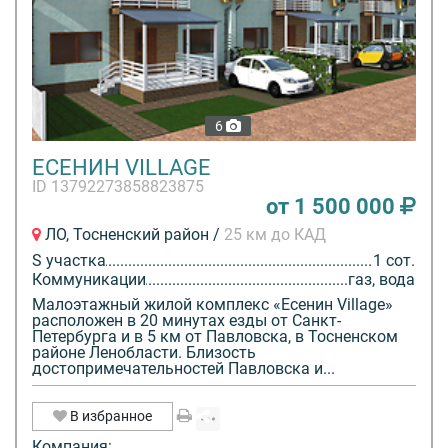
6
ЕСЕНИН VILLAGE
ID 13792273858823875
от 1 500 000
ЛО, Тосненский район /
25 км до КАД
S участка
1 сот.
Коммуникации
газ, вода
Малоэтажный жилой комплекс «Есенин Village»
расположен в 20 минутах езды от Санкт-
Петербурга и в 5 км от Павловска, в Тосненском
районе Ленобласти. Близость
достопримечательностей Павловска и...
В избранное
Компания: