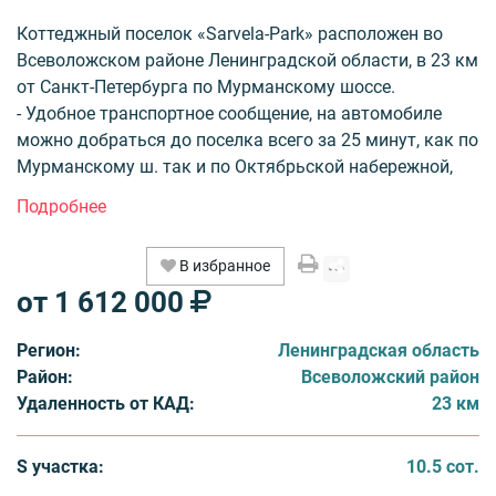
Коттеджный поселок «Sarvela-Park» расположен во
Всеволожском районе Ленинградской области, в 23 км
от Санкт-Петербурга по Мурманскому шоссе.
- Удобное транспортное сообщение, на автомобиле
можно добраться до поселка всего за 25 минут, как по
Мурманскому ш. так и по Октябрьской набережной,
что делает наш поселок пригодным для постоянного
проживания.
- Поселок уже сдан, а это значит что все готово, можно
В избранное
уже начинать строить дом и наслаждаться природой.
от 1 612 000
- Поселок клубного типа, всего 14 участков, это
означает что Вы будете знать всех своих соседей, а в
Регион:
Ленинградская область
поселке будет всегда «тепло» и уютно.
Район:
Всеволожский район
- Поселок без управляющей компании, а это значит,
Удаленность от КАД:
23 км
что Вы не платите никаких ежемесячных взносов, за
услуги которые Вам не нужны. Здесь Вы в праве сами
выбирать, что и как будет происходить в Вашем
S участка:
10.5 сот.
поселке.