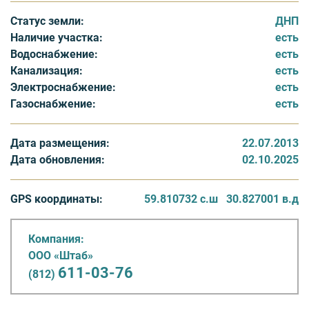
- В непосредственной близости, всего в 500 метрах
Статус земли:
ДНП
находится р. Нева, где можно искупаться в жаркий
Наличие участка:
есть
летний день или позагорать на солнышке на ее берегу,
Водоснабжение:
есть
а так же половить рыбу.
Канализация:
есть
- За поселком, всего в 200 метрах находится хвойный
Электроснабжение:
есть
лес, где всегда можно прогуляться, насладившись его
Газоснабжение:
есть
красотой или отправиться собирать ягоды или грибы.
Дата размещения:
22.07.2013
Дата обновления:
02.10.2025
GPS координаты:
59.810732 с.ш
30.827001 в.д
Компания:
ООО «Штаб»
611-03-76
(812)