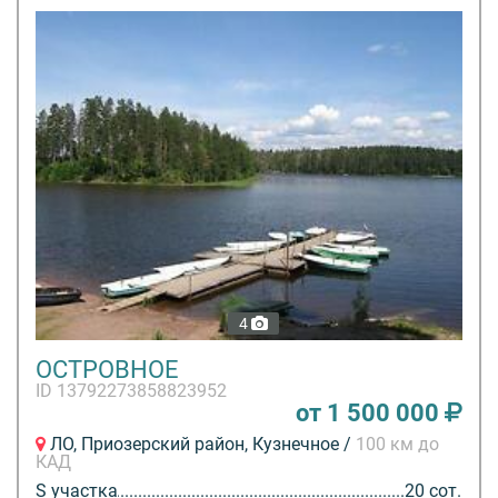
4
ОСТРОВНОЕ
ID 13792273858823952
от 1 500 000
ЛО, Приозерский район, Кузнечное /
100 км до
КАД
S участка
20 сот.