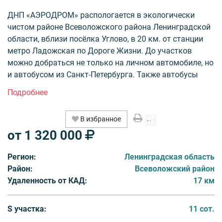
ДНП «АЭРОДРОМ» распологается в экологически
чистом районе Всеволожского района Ленинградской
области, вблизи посёлка Углово, в 20 км. от станции
метро Ладожская по Дороге Жизни. До участков
можно добраться не только на личном автомобиле, но
и автобусом из Санкт-Петербурга. Также автобусы
ходят до железнодорожного вокзала во Всеволожске,
откуда регулярно отправляются электрички до
города. Расстояние до КАД 17 км.
В избранное
от 1 320 000
ООО «Нордис» предлагает участки, которые сразу
оформляются в собственность на покупателей,
Регион:
Ленинградская область
предоставляется ипотека «Сбербанка». Территория
Район:
Всеволожский район
поселка разделена на 62 участка площадью от 8 до 16
Удаленность от КАД:
17 км
соток. Участки окружены смешанным лесом и
живописными озерами. Оборудован круглогодичный
асфальтированный подъезд к поселку сделает ваш
S участка:
11 сот.
путь быстрым и комфортным. Предусмотрены