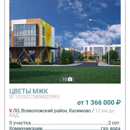
10
ЦВЕТЫ МЖК
ID 13792273858823993
от 1 366 000
ЛО, Всеволожский район, Касимово /
12 км до
КАД
S участка
2 сот.
Коммуникации
газ, вода