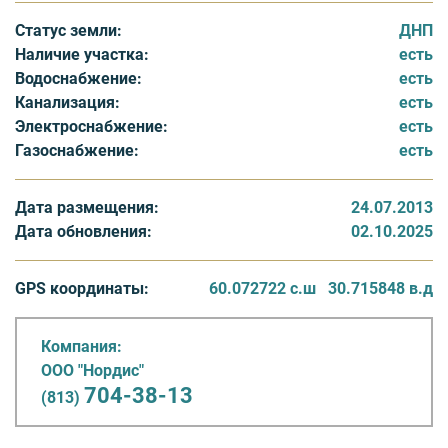
коммуникации: газ, электричество 6 кВт, вода,
Статус земли:
ДНП
канализация локальная. Стоимости 1 сотки земли –
Наличие участка:
есть
120 000 руб. Коммуникации в стоимость земли не
Водоснабжение:
есть
входят и по желанию оплачиваются отдельно,
Канализация:
есть
стоимость пакета коммуникаций - 530 000 руб.
Электроснабжение:
есть
Газоснабжение:
есть
Инфраструктура поселка: пост охраны, продуктовый
магазин, спортивная площадка, гараж для
собственной спецтехники, оборудованные водоемы с
Дата размещения:
24.07.2013
зоной отдыха
Дата обновления:
02.10.2025
Территория поселка огороженна и охраняется,
проживание в нем безопасным в любое время года.
GPS координаты:
60.072722 с.ш
30.715848 в.д
Отличное место для отдыха и рыбалки.
Компания:
ООО "Нордис"
704-38-13
(813)