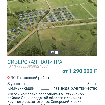
13
СИВЕРСКАЯ ПАЛИТРА
ID 13792273858824007
от 1 290 000
ЛО, Гатчинский район
S участка
3 сот.
Коммуникации
газ, вода, электричество
Жилой комплекс расположен в Гатчинском
районе Ленинградской области вблизи от
крупного развитого пос.Сиверский и реки