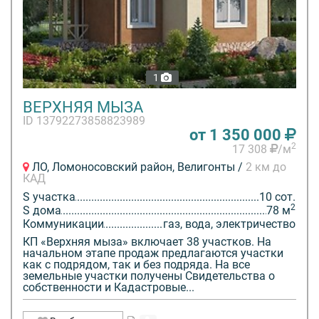
1
ВЕРХНЯЯ МЫЗА
ID 13792273858823989
от 1 350 000
2
17 308
/м
ЛО, Ломоносовский район, Велигонты /
2 км до
КАД
S участка
10 сот.
2
S дома
78 м
Коммуникации
газ, вода, электричество
КП «Верхняя мыза» включает 38 участков. На
начальном этапе продаж предлагаются участки
как с подрядом, так и без подряда. На все
земельные участки получены Свидетельства о
собственности и Кадастровые...