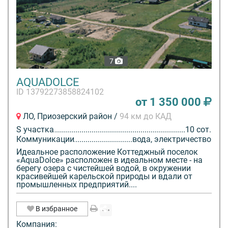
7
AQUADOLCE
ID 13792273858824102
от 1 350 000
ЛО, Приозерский район /
94 км до КАД
S участка
10 сот.
Коммуникации
вода, электричество
Идеальное расположение Коттеджный поселок
«AquaDolce» расположен в идеальном месте - на
берегу озера с чистейшей водой, в окружении
красивейшей карельской природы и вдали от
промышленных предприятий....
В избранное
Компания: