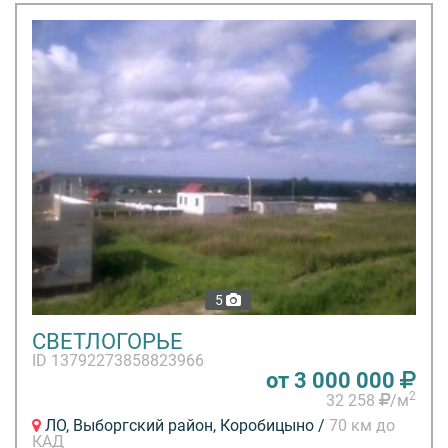
5
СВЕТЛОГОРЬЕ
ID 13792273858823966
от 3 000 000
2
32 258
/м
ЛО, Выборгский район, Коробицыно /
70 км до
КАД