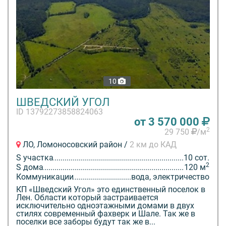
10
ШВЕДСКИЙ УГОЛ
ID 13792273858824063
от 3 570 000
2
29 750
/м
ЛО, Ломоносовский район /
2 км до КАД
S участка
10 сот.
2
S дома
120 м
Коммуникации
вода, электричество
КП «Шведский Угол» это единственный поселок в
Лен. Области который застраивается
исключительно одноэтажными домами в двух
стилях современный фахверк и Шале. Так же в
поселки все заборы будут так же в...