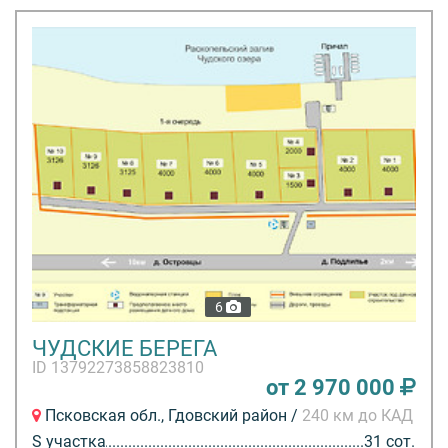
6
ЧУДСКИЕ БЕРЕГА
ID 13792273858823810
от 2 970 000
Псковская обл., Гдовский район /
240 км до КАД
S участка
31 сот.