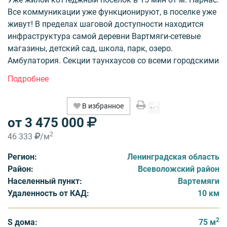
Все коммуникации уже функционируют, в поселке уже
живут! В пределах шаговой доступности находится
инфраструктура самой деревни Вартмяги-сетевые
магазины, детский сад, школа, парк, озеро.
Амбулатория. Секции таунхаусов со всеми городскими
коммуникации по цене однокомнатной квартиры в
СПб! КП "Любовино" аналогичен по своей концепции
расположенному по соседству коттеджному посёлку
В избранное
«Вартемяги комфорт» и является реальной
от 3 475 000
альтернативой городской квартире по
привлекательной цене недалеко от КАД с полным
2
46 333
/м
набором действующих центральных коммуникаций и
Регион:
Ленинградская область
наличием в шаговой доступности всех необходимых
Район:
Всеволожский район
инфраструктурных объектов.
Населенный пункт:
Вартемяги
Удаленность от КАД:
10 км
2
S дома:
75 м