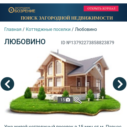
ПОИСК ЗАГОРОДНОЙ НЕДВИЖИМОСТИ
Главная
/
Коттеджные поселки
/
Любовино
ЛЮБОВИНО
ID №13792273858823879
15
Уже жилой коттеджный поселок в 15 мин от м. Парнас.