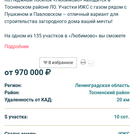
Тосненском районе ЛО. Участки ИЖС с газом рядом с
Пушкином и Павловском – отличный вариант для
строительства загородного дома вашей мечты!
На одном из 135 участков в «Любимово» вы сможете
не просто построить дом, который будет на 100%
отвечать всем вашим запросам, но и оформить
регистрацию в нём без хлопот. Магистральный газ,
В избранное
доступный для жителей, позволит экономно
от 970 000
отапливать дом. А хорошая мощность электричества
в 15кВт и система водоотведения сделают вашу
Регион:
Ленинградская область
загородную комфортнее. Для тех, кому не требуется
Район:
Тосненский район
магистральный газ, участок можно приобрести во 2-ой
Удаленность от КАД:
20 км
очереди без подключения данной коммуникации.
Доехать в посёлок можно двумя маршрутами: по
S участка:
10 сот.
Московскому шоссе или через Пулковское и
Петербургское шоссе, минуя Пушкин и Павловск. С
Статус земли:
ИЖС