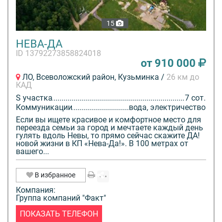
15
НЕВА-ДА
ID 13792273858824018
от 910 000
ЛО, Всеволожский район, Кузьминка /
26 км до
КАД
S участка
7 сот.
Коммуникации
вода, электричество
Если вы ищете красивое и комфортное место для
переезда семьи за город и мечтаете каждый день
гулять вдоль Невы, то прямо сейчас скажите ДА!
новой жизни в КП «Нева-Да!». В 100 метрах от
вашего...
В избранное
Компания:
Группа компаний "Факт"
ПОКАЗАТЬ ТЕЛЕФОН