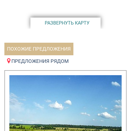
пешей доступности зеленеет Глебовский заказник,
протекают реки Ижора и Чёрная.
РАЗВЕРНУТЬ КАРТУ
Если вы хотите жить в собственном
газифицированном доме на юге Ленинградской
области, быстро и с комфортном ездить в город,
ежедневно наслаждаться спокойствием природы и
ПОХОЖИЕ ПРЕДЛОЖЕНИЯ
чистым воздухом, выбирайте КП «Любимово»!
ПРЕДЛОЖЕНИЯ РЯДОМ
Банки с которыми сотрудничаем по кредитам и
ипотеке: Сбербанк, ЛОКО банк, Ак Барс, РосСельХоз
банк, Райффайзен, Банк "Санкт-Петербург".*
Есть рассрочка от застройщика до 48 месяцев.*
Можно использовать при покупке средства
"Земельного" и "Материнского" капиталов.*
* Подробные условия на сайте www.fakt-group.ru