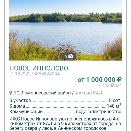
19
НОВОЕ ИННОЛОВО
ID 13792273858824054
от 1 000 000
2
7 143
/м
ЛО, Ломоносовский район /
4 км до КАД
S участка
8 сот.
2
S дома
140 м
Коммуникации
вода, электричество
ИЖС Новое Иннолово уютно расположилось в 4-х
километрах от КАД и в 9 километрах от города, на
берегу озера у леса, в Аннинском городское