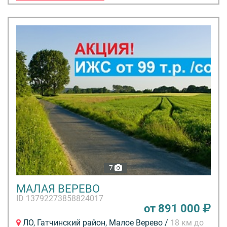
7
МАЛАЯ ВЕРЕВО
ID 13792273858824017
от 891 000
ЛО, Гатчинский район, Малое Верево /
18 км до