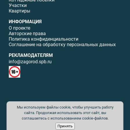
Участки
Квартиры
ИНФОРМАЦИЯ
О проекте
Авторские права
Политика конфиденциальности
Соглашение на обработку персональных данных
РЕКЛАМОДАТЕЛЯМ
info@zagorod.spb.ru
© ИП Малыщева Б.Л. Все права защищены. Перепечатка материалов
Мы используем файлы cookie, чтобы улучшить работу
данного сайта возможна только с письменного разрешения. При
цитировании ссылка на www.zagorod.spb.ru обязательна. Редакция не
сайта. Продолжая использовать этот сайт, вы
несет ответственности за содержание рекламных материалов. Все
соглашаетесь с использованием cookie-файлов.
рекламируемые товары и услуги имеют необходимые сертификаты и
Принять
лицензии. Перепечатка любых материалов без письменного согласия