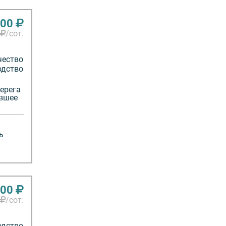
000
/сот.
чество
одство
берега
ывшее
ь
000
/сот.
одство