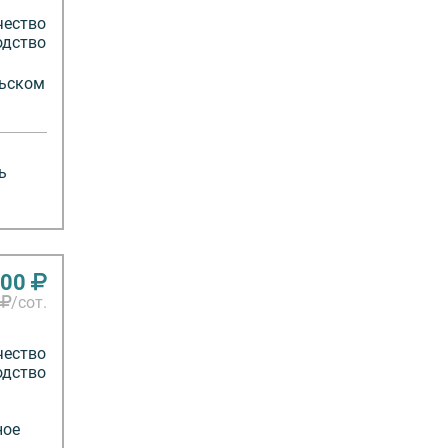
чество
одство
льском
ь
000
/сот.
чество
одство
ное