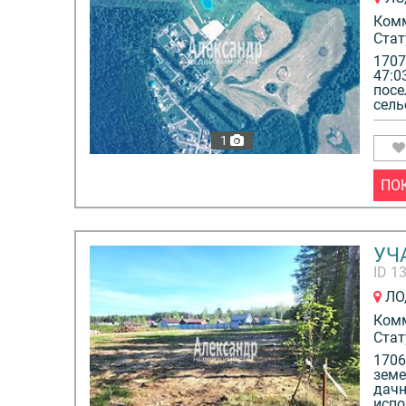
Ком
Стат
1707
47:0
посе
сель
1
ПО
УЧА
ID 1
ЛО,
Ком
Стат
1706
земе
дачн
испо