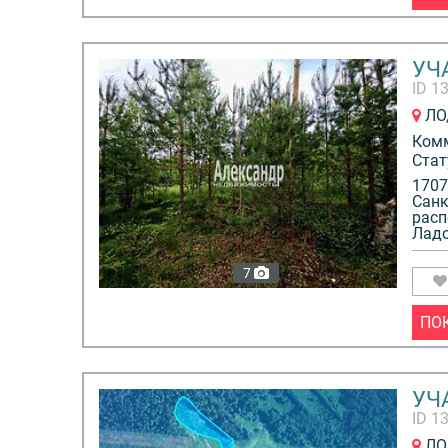
УЧА
ID 1
ЛО,
Ком
Стат
1707
Санк
расп
Ладо
7
ПО
УЧА
ID 1
ЛО,