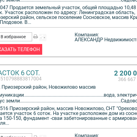
047 Продается земельный участок, общей площадью 10,48
к. Участок расположен по адресу: Ленинградская область,
зерский район, сельское поселение Сосновское, массив Кр
Плодовое. В...
Компания:
В избранное
АЛЕКСАНДР Недвижимост
КАЗАТЬ ТЕЛЕФОН
СТОК 6 СОТ.
2 200 
3510798883817004
366 667
 Приозерский район, Новожилово массив
муникации
вода, электри
ус земли
Садов
516 Приозерский район, массив Новожилово, СНТ "Орехово"
ается участок 6 соток. На участке расположен дом из сосн
а 150-150, фундамент -сваи забетонированные с армирова
ля...
Компания: