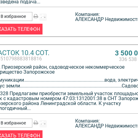
зведена подача...
Компания:
В избранное
АЛЕКСАНДР Недвижимост
КАЗАТЬ ТЕЛЕФОН
СТОК 10.4 СОТ.
3 500 
3510798883818816
336 538
 Приозерский район, садоводческое некоммерческое
рищество Запорожское
муникации
вода, электри
ус земли
Садов
328 Предлагаем приобрести земельный участок площадью
к с кадастровым номером 47:03:1312001:38 в СНТ Запоро
зерского района Ленинградской области. К участку
логодичный...
Компания:
В избранное
АЛЕКСАНДР Недвижимост
КАЗАТЬ ТЕЛЕФОН