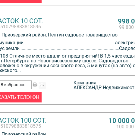
СТОК 10 СОТ.
998 
3510798883818596
99 800
 Приозерский район, Нептун садовое товарищество
муникации
электри
ус земли
Садов
108 Отличное место вдали от предприятий! В 1,5 часе езды
т-Петербурга по Новоприозерскому шоссе. Садоводство
оложено в окружении соснового леса, 5 минутах (на авто) 
жского...
Компания:
В избранное
АЛЕКСАНДР Недвижимост
КАЗАТЬ ТЕЛЕФОН
СТОК 100 СОТ.
10 000 
3510798883818575
100 000
 Приозерский район