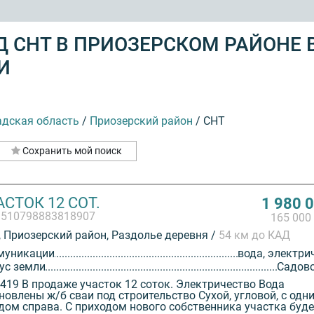
 СНТ В ПРИОЗЕРСКОМ РАЙОНЕ 
И
адская область
/
Приозерский район
/
СНТ
Сохранить мой поиск
СТОК 12 СОТ.
1 980 
3510798883818907
165 000
 Приозерский район, Раздолье деревня /
54 км до КАД
муникации
вода, электри
ус земли
Садов
419 В продаже участок 12 соток. Электричество Вода
новлены ж/б сваи под строительство Сухой, угловой, с одн
дом справа. С приходом нового собственника участка буде