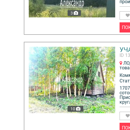
прои
3
ПО
УЧА
ID 1
ЛО,
това
Ком
Стат
1707
сото
Прио
круг
10
ПО