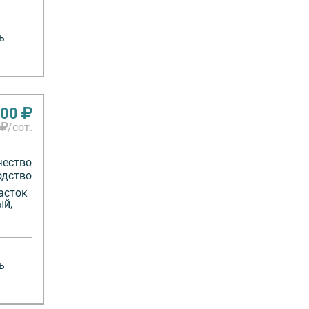
ь
000
/сот.
чество
одство
асток
ый,
ь