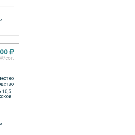
ь
000
/сот.
чество
одство
 10,5
жское
ь