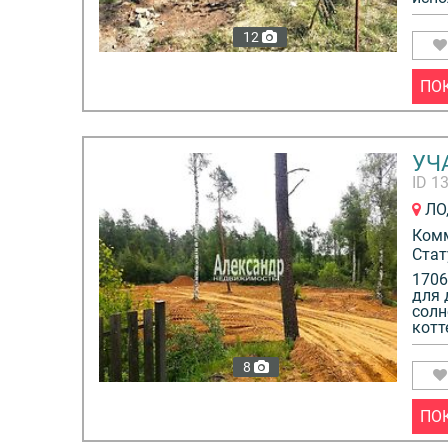
12
ПО
УЧА
ID 1
ЛО,
Ком
Стат
1706
для 
солн
котт
8
ПО