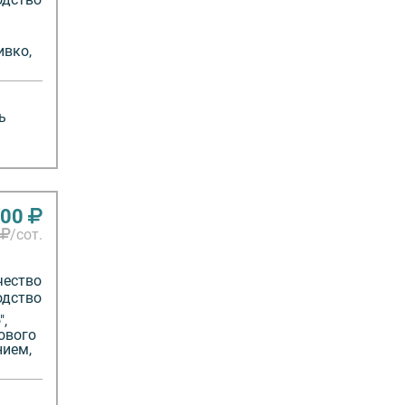
ивко,
ь
000
/сот.
чество
одство
,
ового
нием,