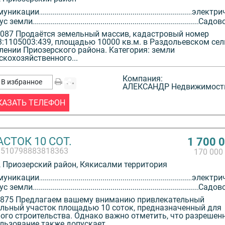
муникации
электри
ус земли
Садов
087 Продаётся зeмeльный массив, кадастровый номер
3:1105003:439, площaдью 10000 кв.м. в Раздольевском се
лении Приозерского района. Kатегоpия: земли
скоxoзяйственного...
Компания:
В избранное
АЛЕКСАНДР Недвижимост
КАЗАТЬ ТЕЛЕФОН
СТОК 10 СОТ.
1 700 
3510798883818363
170 000
 Приозерский район, Кякисалми территория
муникации
электри
ус земли
Садов
875 Предлагаем вашему вниманию привлекательный
льный участок площадью 10 соток, предназначенный для
ого строительства. Однако важно отметить, что разрешен
льзование также допускает...