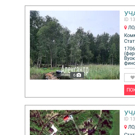
УЧА
ID 1
ЛО,
Ком
Стат
1706
(фер
Вуок
финс
6
ПО
УЧА
ID 1
ЛО,
Стат