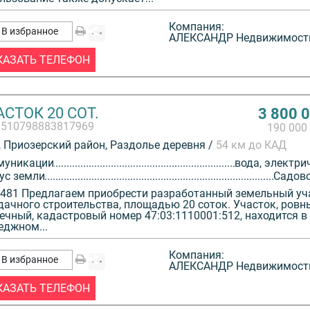
Компания:
В избранное
АЛЕКСАНДР Недвижимост
КАЗАТЬ ТЕЛЕФОН
СТОК 20 СОТ.
3 800 
3510798883817969
190 000
 Приозерский район, Раздолье деревня /
54 км до КАД
муникации
вода, электри
ус земли
Садов
481 Предлагаем приобрести разработанный земельный уч
дачного строительства, площадью 20 соток. Участок, ровн
ечный, кадастровый номер 47:03:1110001:512, находится в
еджном...
Компания:
В избранное
АЛЕКСАНДР Недвижимост
КАЗАТЬ ТЕЛЕФОН