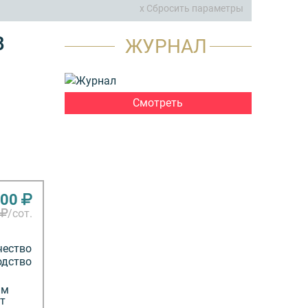
x Сбросить параметры
В
ЖУРНАЛ
Смотреть
000
/сот.
чество
одство
им
т