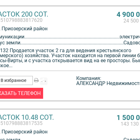
СТОК 200 СОТ.
4 900 
3510798883817620
24 500
 Приозерский район
муникации
электри
ус земли
Садов
132 Продается участок 2 га для ведения крестьянского
мерского) хозяйства. Участок находится на первой линии 
сы-Вирты, и с участка открывается вид на ее просторы. Б
кое...
Компания:
В избранное
АЛЕКСАНДР Недвижимост
КАЗАТЬ ТЕЛЕФОН
СТОК 10.48 СОТ.
1 500 
3510798883817535
143 130
 Приозерский район
ус земли
Садов