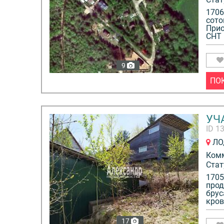
1706
сото
Прио
СНТ 
9
ПО
УЧА
ID 1
ЛО,
Ком
Стат
1705
прод
брус
кров
17