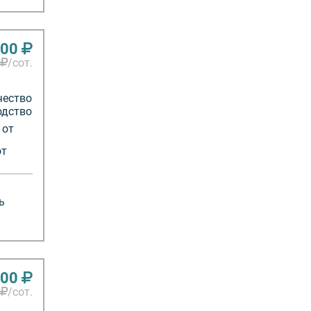
000
/сот.
чество
одство
 от
от
ь
000
/сот.