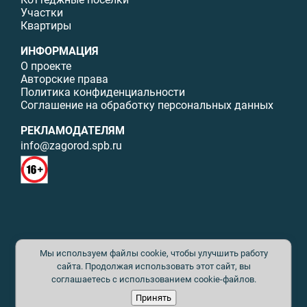
Участки
Квартиры
ИНФОРМАЦИЯ
О проекте
Авторские права
Политика конфиденциальности
Соглашение на обработку персональных данных
РЕКЛАМОДАТЕЛЯМ
info@zagorod.spb.ru
© ИП Малыщева Б.Л. Все права защищены. Перепечатка материалов
Мы используем файлы cookie, чтобы улучшить работу
данного сайта возможна только с письменного разрешения. При
цитировании ссылка на www.zagorod.spb.ru обязательна. Редакция не
сайта. Продолжая использовать этот сайт, вы
несет ответственности за содержание рекламных материалов. Все
соглашаетесь с использованием cookie-файлов.
рекламируемые товары и услуги имеют необходимые сертификаты и
Принять
лицензии. Перепечатка любых материалов без письменного согласия