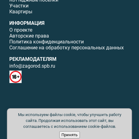
Участки
Квартиры
ИНФОРМАЦИЯ
О проекте
Авторские права
Политика конфиденциальности
Соглашение на обработку персональных данных
РЕКЛАМОДАТЕЛЯМ
info@zagorod.spb.ru
© ИП Малыщева Б.Л. Все права защищены. Перепечатка материалов
Мы используем файлы cookie, чтобы улучшить работу
данного сайта возможна только с письменного разрешения. При
цитировании ссылка на www.zagorod.spb.ru обязательна. Редакция не
сайта. Продолжая использовать этот сайт, вы
несет ответственности за содержание рекламных материалов. Все
соглашаетесь с использованием cookie-файлов.
рекламируемые товары и услуги имеют необходимые сертификаты и
Принять
лицензии. Перепечатка любых материалов без письменного согласия