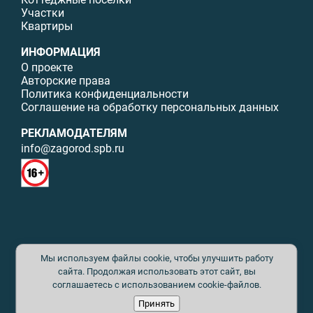
Участки
Квартиры
ИНФОРМАЦИЯ
О проекте
Авторские права
Политика конфиденциальности
Соглашение на обработку персональных данных
РЕКЛАМОДАТЕЛЯМ
info@zagorod.spb.ru
© ИП Малыщева Б.Л. Все права защищены. Перепечатка материалов
Мы используем файлы cookie, чтобы улучшить работу
данного сайта возможна только с письменного разрешения. При
цитировании ссылка на www.zagorod.spb.ru обязательна. Редакция не
сайта. Продолжая использовать этот сайт, вы
несет ответственности за содержание рекламных материалов. Все
соглашаетесь с использованием cookie-файлов.
рекламируемые товары и услуги имеют необходимые сертификаты и
Принять
лицензии. Перепечатка любых материалов без письменного согласия