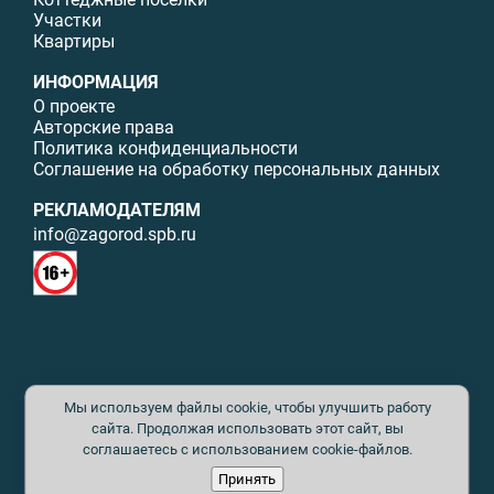
Участки
Квартиры
ИНФОРМАЦИЯ
О проекте
Авторские права
Политика конфиденциальности
Соглашение на обработку персональных данных
РЕКЛАМОДАТЕЛЯМ
info@zagorod.spb.ru
© ИП Малыщева Б.Л. Все права защищены. Перепечатка материалов
Мы используем файлы cookie, чтобы улучшить работу
данного сайта возможна только с письменного разрешения. При
цитировании ссылка на www.zagorod.spb.ru обязательна. Редакция не
сайта. Продолжая использовать этот сайт, вы
несет ответственности за содержание рекламных материалов. Все
соглашаетесь с использованием cookie-файлов.
рекламируемые товары и услуги имеют необходимые сертификаты и
Принять
лицензии. Перепечатка любых материалов без письменного согласия