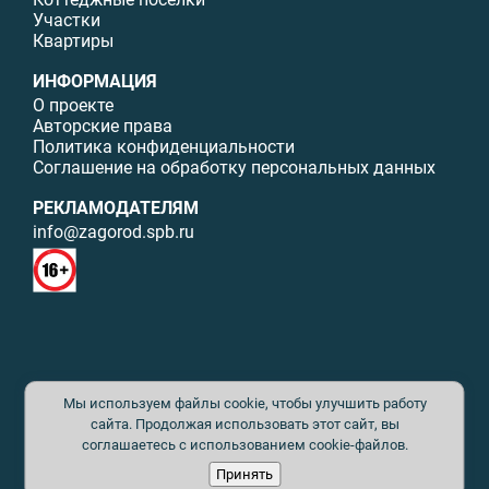
Участки
Квартиры
ИНФОРМАЦИЯ
О проекте
Авторские права
Политика конфиденциальности
Соглашение на обработку персональных данных
РЕКЛАМОДАТЕЛЯМ
info@zagorod.spb.ru
© ИП Малыщева Б.Л. Все права защищены. Перепечатка материалов
Мы используем файлы cookie, чтобы улучшить работу
данного сайта возможна только с письменного разрешения. При
цитировании ссылка на www.zagorod.spb.ru обязательна. Редакция не
сайта. Продолжая использовать этот сайт, вы
несет ответственности за содержание рекламных материалов. Все
соглашаетесь с использованием cookie-файлов.
рекламируемые товары и услуги имеют необходимые сертификаты и
Принять
лицензии. Перепечатка любых материалов без письменного согласия