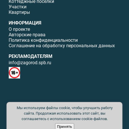
Коттеджные поселки
Участки
Квартиры
ИНФОРМАЦИЯ
О проекте
Авторские права
Политика конфиденциальности
Соглашение на обработку персональных данных
РЕКЛАМОДАТЕЛЯМ
info@zagorod.spb.ru
© ИП Малыщева Б.Л. Все права защищены. Перепечатка материалов
Мы используем файлы cookie, чтобы улучшить работу
данного сайта возможна только с письменного разрешения. При
цитировании ссылка на www.zagorod.spb.ru обязательна. Редакция не
сайта. Продолжая использовать этот сайт, вы
несет ответственности за содержание рекламных материалов. Все
соглашаетесь с использованием cookie-файлов.
рекламируемые товары и услуги имеют необходимые сертификаты и
Принять
лицензии. Перепечатка любых материалов без письменного согласия