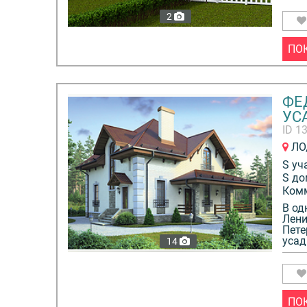
2
ПО
ФЕ
УС
ID 1
ЛО,
S уч
S до
Ком
В од
Лени
Пете
усад
14
ПО