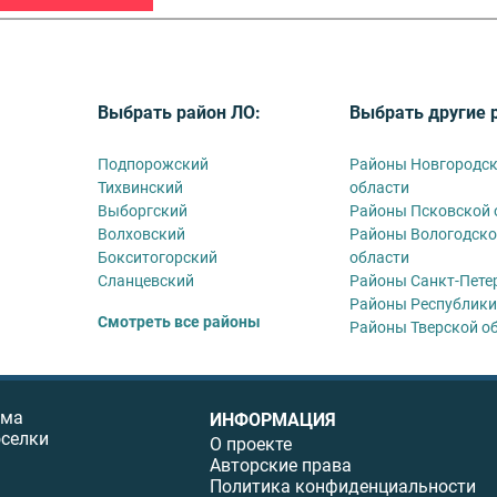
Выбрать район ЛО:
Выбрать другие 
Подпорожский
Районы Новгородс
Тихвинский
области
Выборгский
Районы Псковской 
Волховский
Районы Вологодско
Бокситогорский
области
Сланцевский
Районы Санкт-Пете
Районы Республики
Смотреть все районы
Районы Тверской о
ома
ИНФОРМАЦИЯ
оселки
О проекте
Авторские права
Политика конфиденциальности