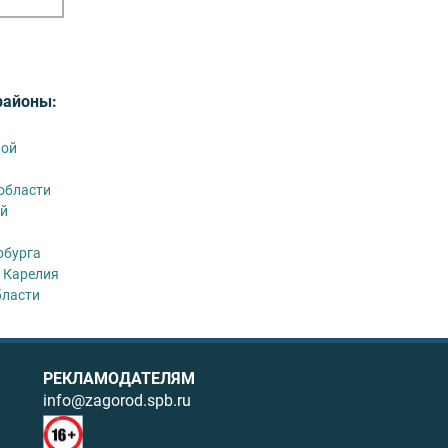
районы:
кой
области
й
рбурга
 Карелия
бласти
РЕКЛАМОДАТЕЛЯМ
info@zagorod.spb.ru