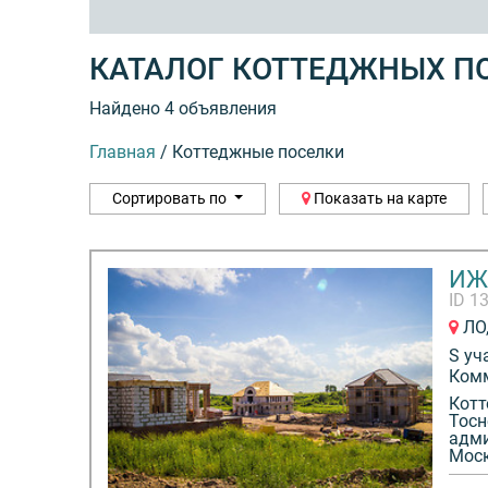
КАТАЛОГ КОТТЕДЖНЫХ П
Найдено 4 объявления
Главная
/
Коттеджные поселки
Сортировать по
Показать на карте
ИЖ
ID 1
ЛО,
S уч
Ком
Котт
Тосн
адми
Моск