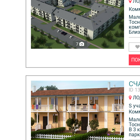
ЛО,
Ком
Мало
Тосн
комп
Близ
7
ПО
СЧ
ID 1
ЛО,
S уч
Ком
Мало
Тосн
В 3 
парк