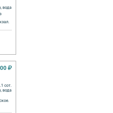
з, вода
в
кзал.
000
1 сот.
з, вода
ское.