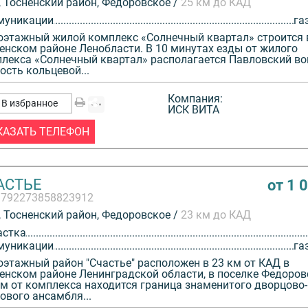
 Тосненский район, Федоровское /
25 км до КАД
муникации
га
этажный жилой комплекс «Солнечный квартал» строится 
енском районе Ленобласти. В 10 минутах езды от жилого
лекса «Солнечный квартал» располагается Павловский во
ость кольцевой...
Компания:
В избранное
ИСК ВИТА
КАЗАТЬ ТЕЛЕФОН
АСТЬЕ
от 1 
3792273858823912
 Тосненский район, Федоровское /
23 км до КАД
астка
муникации
га
этажный район "Счастье" расположен в 23 км от КАД в
енском районе Ленинградской области, в поселке Федоров
км от комплекса находится граница знаменитого дворцово-
ового ансамбля...