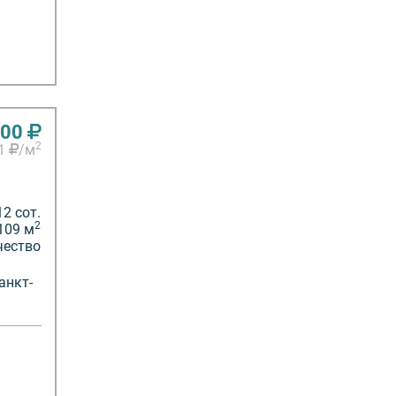
000
2
61
/м
12 сот.
2
109 м
чество
анкт-
»