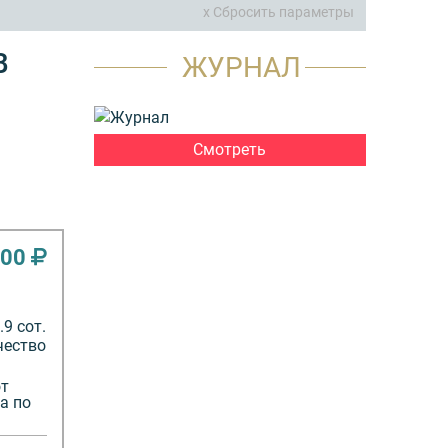
x Сбросить параметры
В
ЖУРНАЛ
Смотреть
000
9 сот.
чество
от
а по