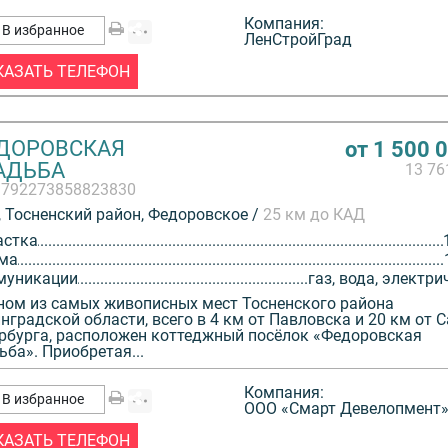
Компания:
В избранное
ЛенСтройГрад
КАЗАТЬ ТЕЛЕФОН
ДОРОВСКАЯ
от 1 500 
АДЬБА
13 7
3792273858823830
 Тосненский район, Федоровское /
25 км до КАД
астка
ма
муникации
газ, вода, электри
ном из самых живописных мест Тосненского района
нградской области, всего в 4 км от Павловска и 20 км от С
рбурга, расположен коттеджный посёлок «Федоровская
ьба». Приобретая...
Компания:
В избранное
ООО «Смарт Девелопмент
КАЗАТЬ ТЕЛЕФОН