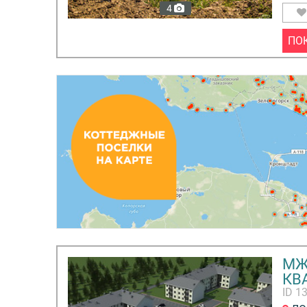
4
ПО
МЖ
КВ
ID 1