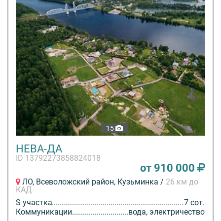
15
НЕВА-ДА
ID 13792273858824018
от 910 000
ЛО, Всеволожский район, Кузьминка /
26 км до
КАД
S участка
7 сот.
Коммуникации
вода, электричество