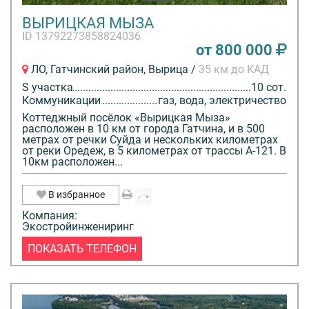
ВЫРИЦКАЯ МЫЗА
ID 13792273858824036
от 800 000
ЛО, Гатчинский район, Вырица /
35 км до КАД
S участка
10 сот.
Коммуникации
газ, вода, электричество
Коттеджный посёлок «Вырицкая Мыза»
расположен в 10 км от города Гатчина, и в 500
метрах от речки Суйда и нескольких километрах
от реки Оредеж, в 5 километрах от трассы А-121. В
10км расположен...
В избранное
Компания:
Экостройинжениринг
ПОКАЗАТЬ ТЕЛЕФОН