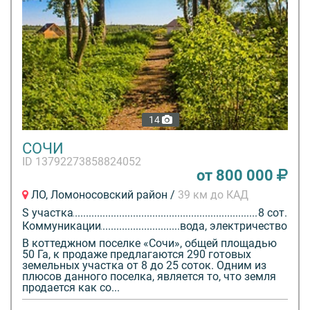
14
СОЧИ
ID 13792273858824052
от 800 000
ЛО, Ломоносовский район /
39 км до КАД
S участка
8 сот.
Коммуникации
вода, электричество
В коттеджном поселке «Сочи», общей площадью
50 Га, к продаже предлагаются 290 готовых
земельных участка от 8 до 25 соток. Одним из
плюсов данного поселка, является то, что земля
продается как со...