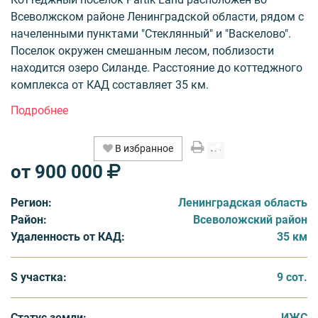
Всеволжском районе Ленинградской области, рядом с
начеленными пунктами "Стеклянный" и "Васкелово".
Поселок окружен смешанным лесом, поблизости
находится озеро Силанде. Расстояние до коттеджного
комплекса от КАД составляет 35 км.
Общая территория коттеджного поселка 100 Га.
Проект реализуется в 4 очереди, участки 1 очереди
В избранное
проданы. В продаже участки 2 и 3 очереди, без
от 900 000
подряда, площадью от 9 до 40 соток. Цена за сотку
земли от 100 тыс. рублей, статус участков ИЖС. К
Регион:
Ленинградская область
каждому участку будет подведена электроэнергия и
Район:
Всеволожский район
подъездная дорога.
Удаленность от КАД:
35 км
Коттеджный поселок Partik Land огорожен по
периметру и охраняется. Невдалеке расположены
S участка:
9 сот.
горнолыжные курорты. А в расположенном рядом
поселке Стеклянном находятся школа и детский сад.
Статус земли:
ИЖС