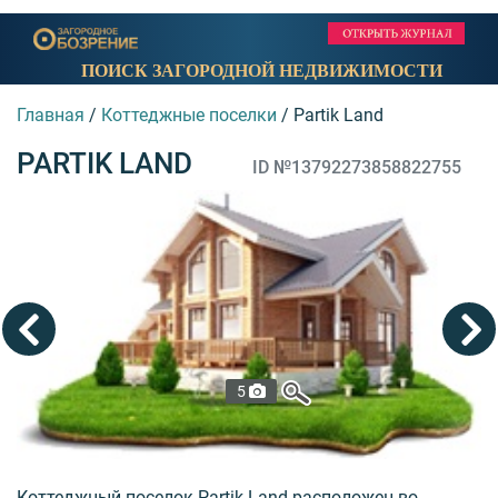
ПОИСК ЗАГОРОДНОЙ НЕДВИЖИМОСТИ
Главная
/
Коттеджные поселки
/
Partik Land
PARTIK LAND
ID №13792273858822755
5
Коттеджный поселок Partik Land расположен во