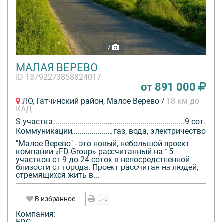
7
МАЛАЯ ВЕРЕВО
ID 13792273858824017
от 891 000
ЛО, Гатчинский район, Малое Верево /
18 км до
КАД
S участка
9 сот.
Коммуникации
газ, вода, электричество
"Малое Верево" - это новый, небольшой проект
компании «FD-Group» рассчитанный на 15
участков от 9 до 24 соток в непосредственной
близости от города. Проект рассчитан на людей,
стремящихся жить в...
В избранное
Компания:
FDG