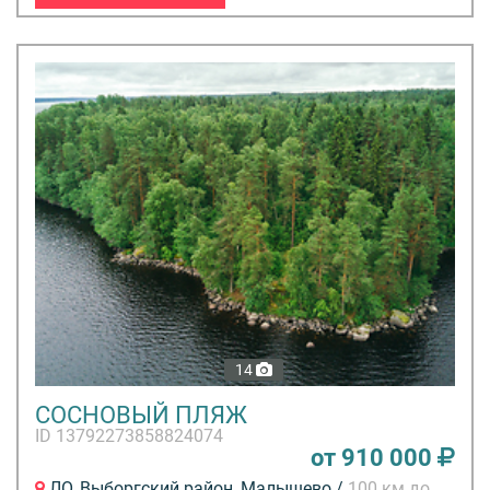
14
СОСНОВЫЙ ПЛЯЖ
ID 13792273858824074
от 910 000
ЛО, Выборгский район, Малышево /
100 км до