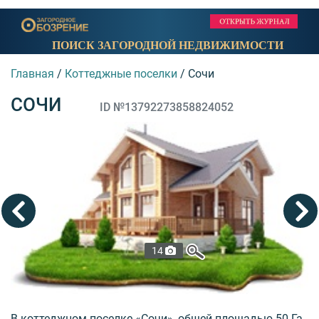
ПОИСК ЗАГОРОДНОЙ НЕДВИЖИМОСТИ
Главная
/
Коттеджные поселки
/
Сочи
СОЧИ
ID №13792273858824052
14
В коттеджном поселке «Сочи», общей площадью 50 Га,