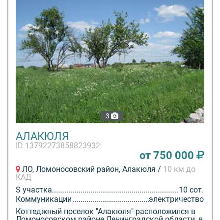
3
АЛАКЮЛЯ
ID 13792273858823932
от 750 000
ЛО, Ломоносовский район, Алакюля /
10 км до
КАД
S участка
10 сот.
Коммуникации
электричество
Коттеджный поселок "Алакюля" расположился в
Ломоносовском районе Ленинградской области, в