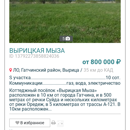
5
ВЫРИЦКАЯ МЫЗА
ID 13792273858824036
от 800 000
ЛО, Гатчинский район, Вырица /
35 км до КАД
S участка
10 сот.
Коммуникации
газ, вода, электричество
Коттеджный посёлок «Вырицкая Мыза»
расположен в 10 км от города Гатчина, и в 500
метрах от речки Суйда и нескольких километрах
от реки Оредеж, в 5 километрах от трассы А-121. В
10км расположен...
В избранное