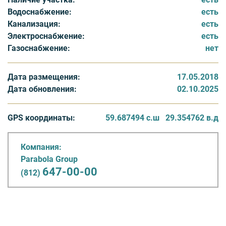
• баскетбол
Водоснабжение:
есть
• воркаут
Канализация:
есть
• ватрушечного склона
Электроснабжение:
есть
• спортивной ходьбы и многого другого.
Газоснабжение:
нет
Организована лесопарковая зона с дорожками и
скамейками, благоустроенная набережная. На
Дата размещения:
17.05.2018
территории поселка возводится парк с дорожками для
Дата обновления:
02.10.2025
прогулок и катания на велосипеде; в центре парка –
озеро.
GPS координаты:
59.687494 с.ш
29.354762 в.д
Инфраструктура ЭКО поселка:
Компания:
• 2 КПП
Parabola Group
• ограждение территории по периметру
647-00-00
(812)
• уличное освещение
• собственное озеро
В непосредственной близости:
• гольф-клуб GORKI