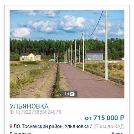
14
УЛЬЯНОВКА
ID 13792273858824075
от 715 000
ЛО, Тосненский район, Ульяновка /
27 км до КАД