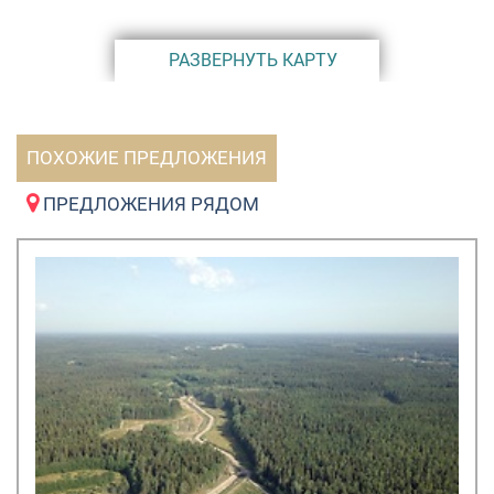
• конюшня
• спортивный аэродром
РАЗВЕРНУТЬ КАРТУ
• продуктовые фермы.
Коттеджный поселок «Сочи» расположился в
Ломоносовском районе Ленинградской области,
вблизи деревни Лопухинки. Одним из его преимуществ
ПОХОЖИЕ ПРЕДЛОЖЕНИЯ
является удобное месторасположение – всего в 30 км
от Санкт-Петербурга. Данная локация позволяет
ПРЕДЛОЖЕНИЯ РЯДОМ
одновременно жить в экологически чистом районе и
работать в городе, т.к. добраться до Санкт-Петербурга
то КП «Сочи» можно за 45 минут.