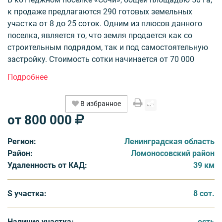
к продаже предлагаются 290 готовых земельных
участка от 8 до 25 соток. Одним из плюсов данного
поселка, является то, что земля продается как со
строительным подрядом, так и под самостоятельную
застройку. Стоимость сотки начинается от 70 000
рублей. Пакет коммуникаций включает электричество
– 15кВт, качественно заасфальтированные дороги.
В избранное
Уникальность поселка «Сочи» заключается в его
от 800 000
концепции – жизнь в стиле Eco Sport. Помимо чистого
свежего воздуха, красивого ландшафта,
Регион:
Ленинградская область
коммуникаций и месторасположения, КП «Сочи» – это
Район:
Ломоносовский район
мотивация для здорового образа жизни. На
Удаленность от КАД:
39 км
территории поселка авторы проекта предусмотрели
возведение детской и спортивной площадок для
разных видов спорта:
S участка:
8 сот.
• футбол
Наличие участка:
есть