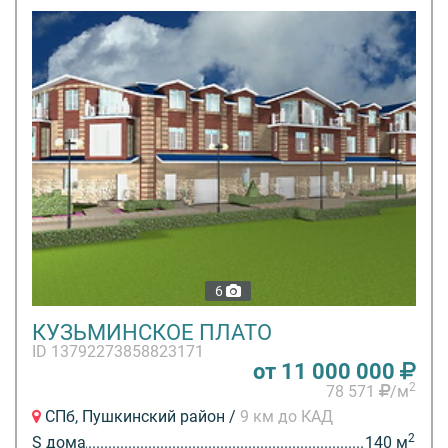
6
КУЗЬМИНСКОЕ ПЛАТО
ID 13792273858823171
от 11 000 000
2
78 571
/м
СПб, Пушкинский район /
9 км до КАД
2
S дома
140 м