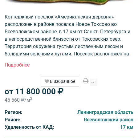
Коттеджный поселок «Американская деревня»
расположен в районе поселка Новое Токсово во
Всеволожском районе, в 17 км от Санкт- Петербурга и
в непосредственной близости от Токсовских озер.
Территория окружена густым лиственным лесом и
большими зелеными лугами. Поселок расположен на
оптимальном расстоянии, позволяющем быстро
добраться до города, но вместе с тем на территории,
куда уже не проникает его суета и беспокойство.
В избранное
Девелопером проекта является ДПК Созвездие.
от 11 800 000
В комплексе к продаже предстпавлены квартиры в
2
45 560
/м
таунхаусах и индивидуальные коттеджи. Статус земли
Регион:
Ленинградская область
ИЖС. Площадь поселка 6.0 Га, количество участков в
Район:
Всеволожский район
32. Площади земельных участков от 15.0 до 16.0
Удаленность от КАД:
17 км
соток, площади коттеджей от 259 до 278 кв. метров.
Площадь таунхаусов от 163.0 до 222.0 кв. метров,