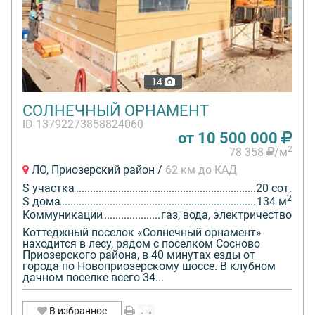
14
СОЛНЕЧНЫЙ ОРНАМЕНТ
ID 13792273858824060
от 10 500 000
2
78 358
/м
ЛО, Приозерский район /
62 км до КАД
S участка
20 сот.
2
S дома
134 м
Коммуникации
газ, вода, электричество
Коттеджный поселок «Солнечный орнамент»
находится в лесу, рядом с поселком Сосново
Приозерского района, в 40 минутах езды от
города по Новоприозерскому шоссе. В клубном
дачном поселке всего 34...
В избранное