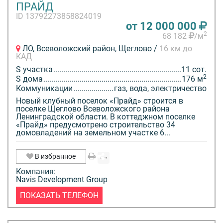
ПРАЙД
ID 13792273858824019
от 12 000 000
2
68 182
/м
ЛО, Всеволожский район, Щеглово /
16 км до
КАД
S участка
11 сот.
2
S дома
176 м
Коммуникации
газ, вода, электричество
Новый клубный поселок «Прайд» строится в
поселке Щеглово Всеволожского района
Ленинградской области. В коттеджном поселке
«Прайд» предусмотрено строительство 34
домовладений на земельном участке 6...
В избранное
Компания:
Navis Development Group
ПОКАЗАТЬ ТЕЛЕФОН