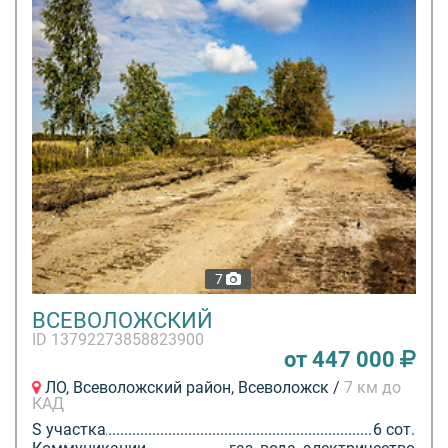
7
ВСЕВОЛОЖСКИЙ
ID 13792273858823900
от 447 000
ЛО, Всеволожский район, Всеволожск /
7 км до
КАД
S участка
6 сот.