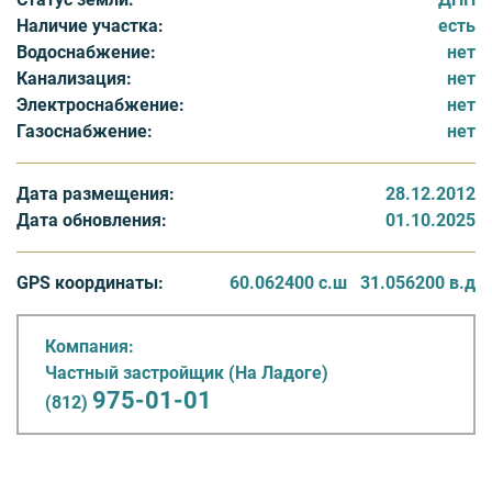
на будущий год - газификация поселка. Центральный
Наличие участка:
есть
водопровод от артезианских скважин обеспечит
Водоснабжение:
нет
поселок водой.
Канализация:
нет
Электроснабжение:
нет
В поселке прокладываются автомобильные дороги с
Газоснабжение:
нет
щебенчатым покрытим, будет обеспечен общий
периметр охраны. Ближайший магазин находится в
Коккорево.
Дата размещения:
28.12.2012
Дата обновления:
01.10.2025
GPS координаты:
60.062400 с.ш
31.056200 в.д
Компания:
Частный застройщик (На Ладоге)
975-01-01
(812)