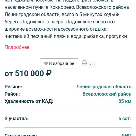
населенном пункте Коккорево, Всеволожского района
Ленинградской области, всего в 5 минутах ходьбы
берега Ладожского озера. Ладожское озеро это
широкие возможности всесезонного отдыха:
чистейший песчаный пляж и вода, рыбалка, прогулки
на катере, квадроциклы, кайтинг, серфинг,
виндсерфинг, яхтинг.
В избранное
На территории поселка реализуется 135 земельных
от 510 000
участков площадью от 6 до 20 соток. Форма
собственности ДНП. Участки продаются без подряда
Регион:
Ленинградская область
на строительство, однако девелопер предоставляет
Район:
Всеволожский район
каталого готовых проектов домов. Цена за сотку
Удаленность от КАД:
35 км
земли от 85 тыс. рублей, стоимость участков от 510
тыс. рублей. Участки будут обеспечены 15 кВт
электроэнергии, включено в стоимость, при
S участка:
6 сот.
необходимости - можно увеличить. К каждому участку
подведена хорошая грунтовая дорога, в перспективе
Статус земли:
ДНП