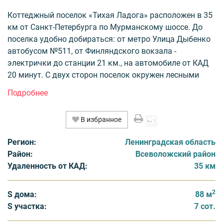
Коттеджный поселок «Тихая Ладога» расположен в 35
км от Санкт-Петербурга по Мурманскому шоссе. До
поселка удобно добираться: от метро Улица Дыбенко
автобусом №511, от Финляндского вокзала -
электрички до станции 21 км., на автомобиле от КАД
20 минут. С двух сторон поселок окружен лесными
массивами, в 700 метрах – Ладожское озеро,
прекрасный песчаный пляж, несколько лодочных
станций. Недалеко ведется строительство яхт клуба и
В избранное
Ледового дворца.
Регион:
Ленинградская область
Строительство коттеджного поселка «Тихая Ладога»
Район:
Всеволожский район
осуществляется в 2 очереди: 1 очередь - 71
Удаленность от КАД:
35 км
домовладения, 2 очередь - 62 домовладения. В 1
очереди поселка распроданы все домовладения, во 2
2
очереди остались последние предложения. В продаже
S дома:
88 м
земельные участки различной площади.
S участка:
7 сот.
Минимальный размер реализуемых участков