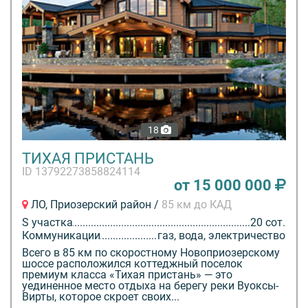
18
ТИХАЯ ПРИСТАНЬ
ID 13792273858824114
от 15 000 000
ЛО, Приозерский район /
85 км до КАД
S участка
20 сот.
Коммуникации
газ, вода, электричество
Всего в 85 км по скоростному Новоприозерскому
шоссе расположился коттеджный поселок
премиум класса «Тихая пристань» — это
уединенное место отдыха на берегу реки Вуоксы-
Вирты, которое скроет своих...