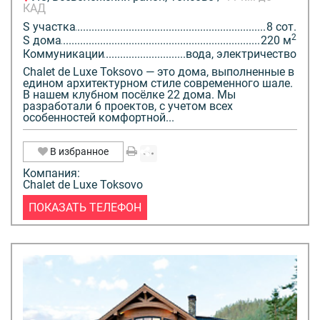
КАД
S участка
8 сот.
2
S дома
220 м
Коммуникации
вода, электричество
Chalet de Luxe Toksovo — это дома, выполненные в
едином архитектурном стиле современного шале.
В нашем клубном посёлке 22 дома. Мы
разработали 6 проектов, с учетом всех
особенностей комфортной...
В избранное
Компания:
Chalet de Luxe Toksovo
ПОКАЗАТЬ ТЕЛЕФОН