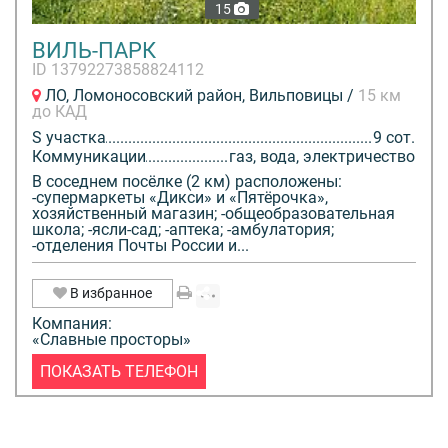
15
ВИЛЬ-ПАРК
ID 13792273858824112
ЛО, Ломоносовский район, Вильповицы /
15 км
до КАД
S участка
9 сот.
Коммуникации
газ, вода, электричество
В соседнем посёлке (2 км) расположены:
-супермаркеты «Дикси» и «Пятёрочка»,
хозяйственный магазин; -общеобразовательная
школа; -ясли-сад; -аптека; -амбулатория;
-отделения Почты России и...
В избранное
Компания:
«Славные просторы»
ПОКАЗАТЬ ТЕЛЕФОН