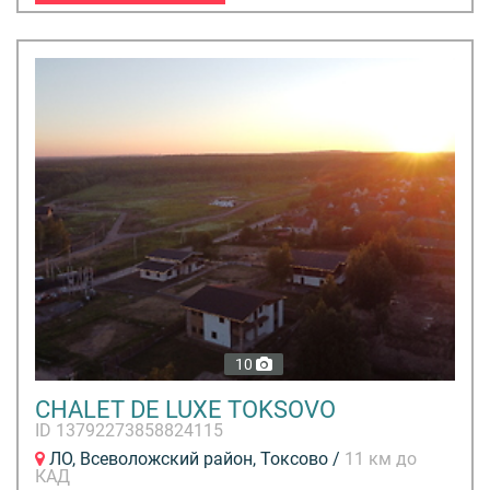
10
CHALET DE LUXE TOKSOVO
ID 13792273858824115
ЛО, Всеволожский район, Токсово /
11 км до
КАД