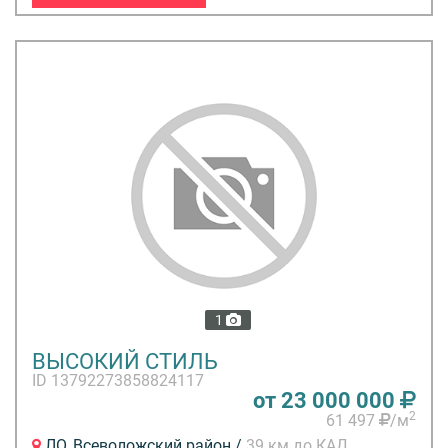
1
ВЫСОКИЙ СТИЛЬ
ID 13792273858824117
от 23 000 000
2
61 497
/м
ЛО, Всеволожский район /
39 км до КАД