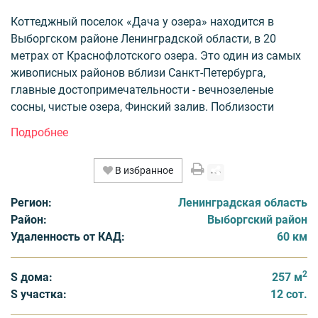
Коттеджный поселок «Дача у озера» находится в
Выборгском районе Ленинградской области, в 20
метрах от Краснофлотского озера. Это один из самых
живописных районов вблизи Санкт-Петербурга,
главные достопримечательности - вечнозеленые
сосны, чистые озера, Финский залив. Поблизости
расположен горнолыжный курорт "Пухтолова гора".
На территории жилого комплекса площадью 2 га
В избранное
расположились 9 коттеджей, выполненных в едином
архитектурном стиле французского шале, из бревна. В
Регион:
Ленинградская область
каждом коттедже большая терраса 75 кв. метров.
Район:
Выборгский район
Площади домов от 257 кв. метров. Площадь
Удаленность от КАД:
60 км
земельных участков составляет 20 соток.
2
Поселок полностью готов для проживания. Коттеджи
S дома:
257 м
меблированы: имеется бытовая техника, встроенная
S участка:
12 сот.
кухня, спутниковое телевидение, камин. А также