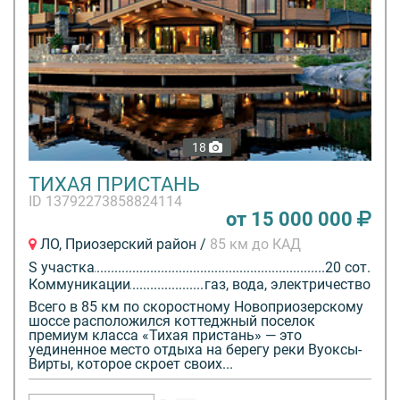
18
ТИХАЯ ПРИСТАНЬ
ID 13792273858824114
от 15 000 000
ЛО, Приозерский район /
85 км до КАД
S участка
20 сот.
Коммуникации
газ, вода, электричество
Всего в 85 км по скоростному Новоприозерскому
шоссе расположился коттеджный поселок
премиум класса «Тихая пристань» — это
уединенное место отдыха на берегу реки Вуоксы-
Вирты, которое скроет своих...