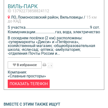
ВИЛЬ-ПАРК
ID 13792273858824112
ЛО, Ломоносовский район, Вильповицы /
15 км
до КАД
S участка
9 сот.
Коммуникации
газ, вода, электричество
В соседнем посёлке (2 км) расположены:
-супермаркеты «Дикси» и «Пятёрочка»,
хозяйственный магазин; -общеобразовательная
школа; -ясли-сад; -аптека; -амбулатория;
-отделения Почты России и...
В избранное
Компания:
«Славные просторы»
ПОКАЗАТЬ ТЕЛЕФОН
ВМЕСТЕ С ЭТИМ ТАКЖЕ ИЩУТ