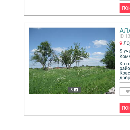
ПО
АЛ
ID 1
ЛО,
S уч
Ком
Котт
райо
Крас
добр
3
ПО