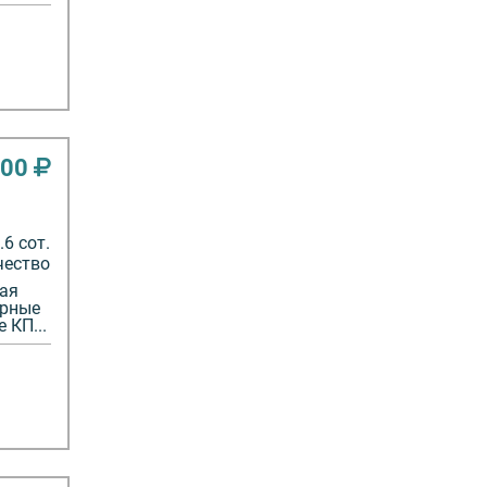
000
6 сот.
чество
ная
орные
 КП...