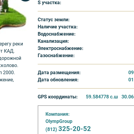
S участка:
Статус земли:
Наличие участка:
Водоснабжение:
Канализация:
ерегу реки
Электроснабжение:
от КАД.
Газоснабжение:
одорожной
кколово.
Дата размещения:
09
 2000.
Дата обновления:
01
жение,
ексов
GPS координаты:
59.584778 с.ш
30.06
енные
Компания:
стков
OlympGroup
атус ИЖС.
325-20-52
(812)
ет