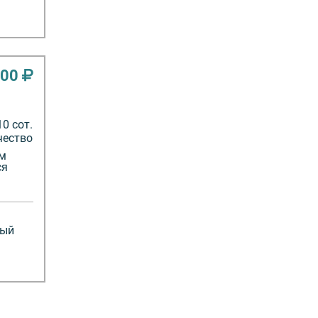
000
10 сот.
чество
м
ся
ный