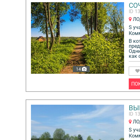
СО
ID 1
ЛО,
S уч
Ком
В ко
пред
Одни
как с
14
ПО
ВЫ
ID 1
ЛО,
S уч
Ком