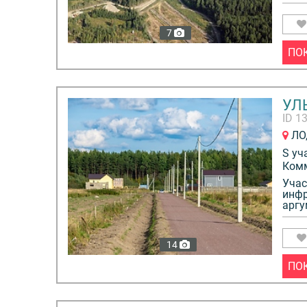
7
ПО
УЛ
ID 1
ЛО,
S уч
Ком
Учас
инфр
аргу
14
ПО