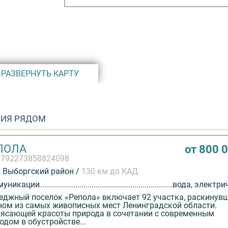
ждение
ричество 3-5
15 кВт.
истральному
начинается
РАЗВЕРНУТЬ КАРТУ
тся в
колово,
 Парице" -
ИЯ РЯДОМ
оживания.
комфорт.
ПОЛА
от 800 
3792273858824098
 Выборгский район /
130 км до КАД
муникации
вода, электри
еджный поселок «Репола» включает 92 участка, раскинув
ном из самых живописных мест Ленинградской области.
ясающей красоты природа в сочетании с современным
одом в обустройстве...