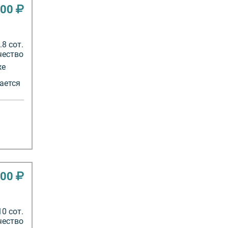
000
8 сот.
чество
же
.
ается
000
10 сот.
чество