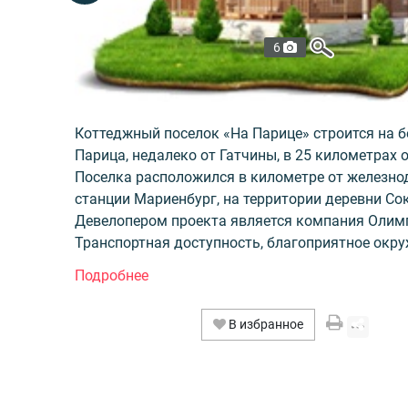
6
Коттеджный поселок «На Парице» строится на б
Парица, недалеко от Гатчины, в 25 километрах 
Поселка расположился в километре от железн
станции Мариенбург, на территории деревни Со
Девелопером проекта является компания Олимп
Транспортная доступность, благоприятное окру
близость развлекательных и социальных компл
обеспечивает высокое качество жизни.
В избранное
К продаже предлагаются инженерно подготовл
участки под застройку. Всего 70 земельных уча
площадью от 10 до 17 соток. Участки имеет ст
Стоимость – от 70000 за сотку, без цены за пак