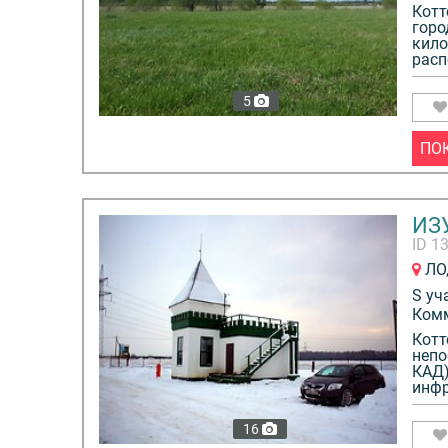
Котт
горо
кило
расп
5
ПО
ИЗ
ID 1
ЛО,
S уч
Ком
Котт
непо
КАД)
инфр
16