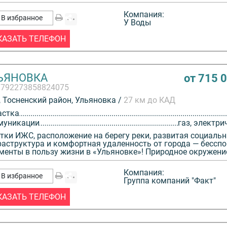
Компания:
В избранное
У Воды
КАЗАТЬ ТЕЛЕФОН
ЬЯНОВКА
от 715 
3792273858824075
 Тосненский район, Ульяновка /
27 км до КАД
астка
муникации
газ, электри
тки ИЖС, расположение на берегу реки, развитая социаль
аструктура и комфортная удаленность от города — бессп
менты в пользу жизни в «Ульяновке»! Природное окружение
Компания:
В избранное
Группа компаний "Факт"
КАЗАТЬ ТЕЛЕФОН