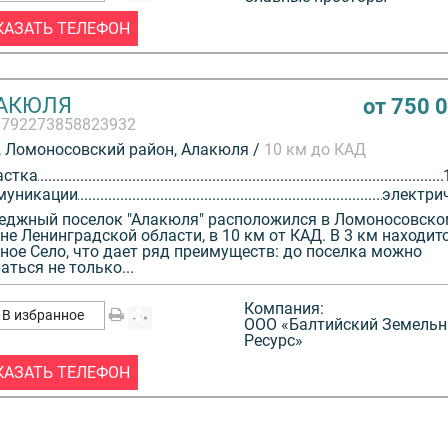
КАЗАТЬ ТЕЛЕФОН
АКЮЛЯ
от 750 
3792273858823932
 Ломоносовский район, Алакюля /
10 км до КАД
астка
муникации
электри
еджный поселок "Алакюля" расположился в Ломоносовско
не Ленинградской области, в 10 км от КАД. В 3 км находит
ное Село, что дает ряд преимуществ: до поселка можно
аться не только...
Компания:
В избранное
ООО «Балтийский Земель
Ресурс»
КАЗАТЬ ТЕЛЕФОН