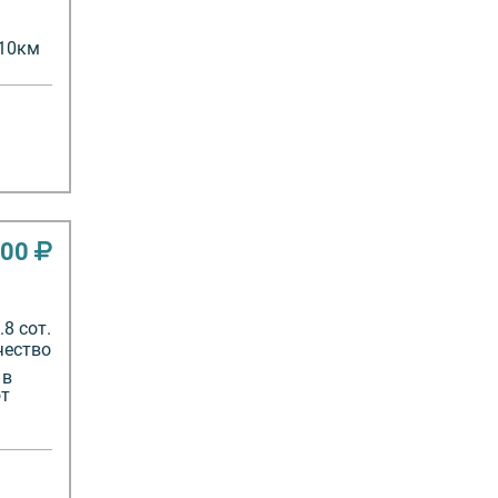
 10км
000
8 сот.
чество
 в
от