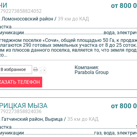
ЧИ
от 800 
3792273858824052
 Ломоносовский район /
39 км до КАД
астка
муникации
вода, электри
ттеджном поселке «Сочи», общей площадью 50 Га, к прода
лагаются 290 готовых земельных участка от 8 до 25 соток
м из плюсов данного поселка, является то, что земля прод
о...
Компания:
В избранное
Parabola Group
КАЗАТЬ ТЕЛЕФОН
РИЦКАЯ МЫЗА
от 800 
3792273858824036
 Гатчинский район, Вырица /
35 км до КАД
астка
муникации
газ, вода, электри