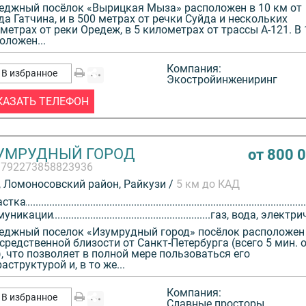
еджный посёлок «Вырицкая Мыза» расположен в 10 км от
да Гатчина, и в 500 метрах от речки Суйда и нескольких
метрах от реки Оредеж, в 5 километрах от трассы А-121. В
оложен...
Компания:
В избранное
Экостройинжениринг
КАЗАТЬ ТЕЛЕФОН
УМРУДНЫЙ ГОРОД
от 800 
3792273858823936
 Ломоносовский район, Райкузи /
5 км до КАД
астка
муникации
газ, вода, электри
еджный поселок «Изумрудный город» посёлок расположен
средственной близости от Санкт-Петербурга (всего 5 мин. 
, что позволяет в полной мере пользоваться его
аструктурой и, в то же...
Компания:
В избранное
Славные просторы