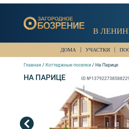
В ЛЕНИН
ДОМА
УЧАСТКИ
ПО
Главная
/
Коттеджные поселки
/
На Парице
НА ПАРИЦЕ
ID №13792273858822