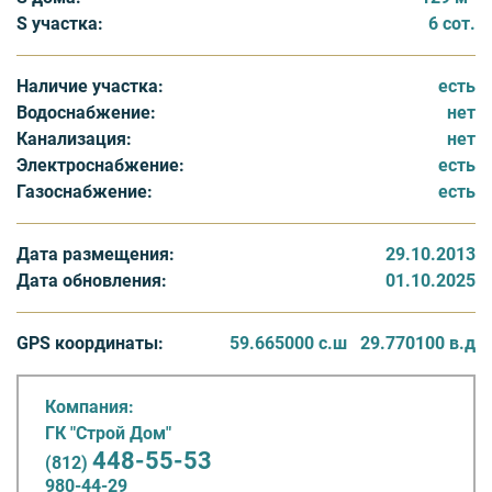
коммуникаций: водопровод, канализация,
S участка:
6 сот.
электроэнергия от 5 кВт. Стоимость земли: 45 000
рублей за сотку.
Наличие участка:
есть
Водоснабжение:
нет
Коттеджный поселок «Глуховское раздолье»
Канализация:
нет
предоставит все преимущества загородного
Электроснабжение:
есть
проживания за умеренную цену: комфортабельный
Газоснабжение:
есть
дом, близость природы и экологически чистая зона.
Поблизости находятся дворцово-парковые ансамбли
Стрельны, Петергофа, Гатчины и Ломоносова, где
Дата размещения:
29.10.2013
также доступны все объекты инфраструктуры этих
Дата обновления:
01.10.2025
городов.
GPS координаты:
59.665000 с.ш
29.770100 в.д
Компания:
ГК "Строй Дом"
448-55-53
(812)
980-44-29