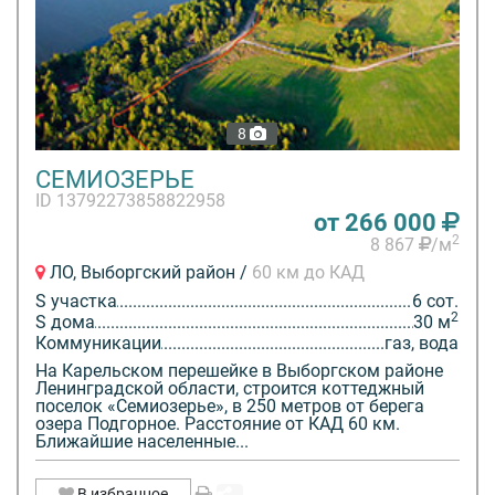
8
СЕМИОЗЕРЬЕ
ID 13792273858822958
от 266 000
2
8 867
/м
ЛО, Выборгский район /
60 км до КАД
S участка
6 сот.
2
S дома
30 м
Коммуникации
газ, вода
На Карельском перешейке в Выборгском районе
Ленинградской области, строится коттеджный
поселок «Семиозерье», в 250 метров от берега
озера Подгорное. Расстояние от КАД 60 км.
Ближайшие населенные...
В избранное