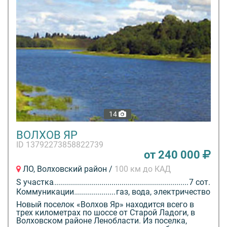
14
ВОЛХОВ ЯР
ID 13792273858822739
от 240 000
ЛО, Волховский район /
100 км до КАД
S участка
7 сот.
Коммуникации
газ, вода, электричество
Новый поселок «Волхов Яр» находится всего в
трех километрах по шоссе от Старой Ладоги, в
Волховском районе Ленобласти. Из поселка,