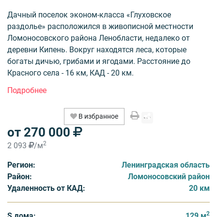
Дачный поселок эконом-класса «Глуховское
раздолье» расположился в живописной местности
Ломоносовского района Ленобласти, недалеко от
деревни Кипень. Вокруг находятся леса, которые
богаты дичью, грибами и ягодами. Расстояние до
Красного села - 16 км, КАД - 20 км.
На территории поселка реализуются земельные
участки с подрядом и без. Площади участков 6-12
В избранное
соток. Для строительства дома имеется возможность
от 270 000
широкого выбора индивидуальных проектов домов.
Все дома двухэтажные, площадь 129 кв. метров,
2
2 093
/м
различные по дизайну и технологии строительства.
Регион:
Ленинградская область
Генеральный план коттеджного поселка
Район:
Ломоносовский район
предусматривает строительство объектов для
Удаленность от КАД:
20 км
круглогодичного проживания. Согласно проекту,
застройщик коттеджного поселка предусматривает
подводку к объектам всех необходимых
2
S дома:
129 м