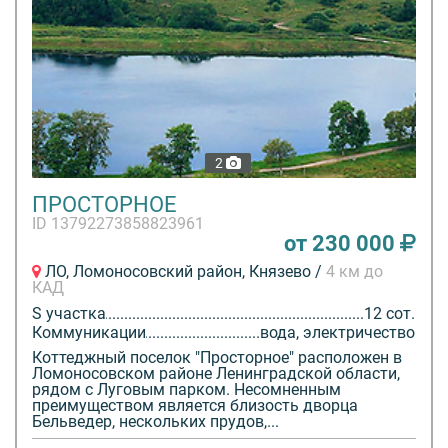
2
ПРОСТОРНОЕ
ID 13792273858823961
от 230 000
ЛО, Ломоносовский район, Князево /
4 км до
КАД
S участка
12 сот.
Коммуникации
вода, электричество
Коттеджный поселок "Просторное" расположен в
Ломоносовском районе Ленинградской области,
рядом с Луговым парком. Несомненным
преимуществом является близость дворца
Бельведер, нескольких прудов,...