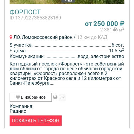
ФОРПОСТ
ID 13792273858823180
от 250 000
2
2 381
/м
ЛО, Ломоносовский район /
12 км до КАД
S участка
6 сот.
2
S дома
105 м
Коммуникации
вода, электричество
Коттеджный поселок «Форпост» - это собственный
дом вблизи от города по цене обычной городской
квартиры. «Форпост» расположен всего в 2
километрах от Красного села и 12 километрах от
Санкт-Петербурга....
В избранное
Компания:
Радикс
ПОКАЗАТЬ ТЕЛЕФОН