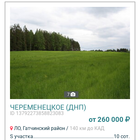
7
ЧЕРЕМЕНЕЦКОЕ (ДНП)
ID 13792273858823083
от 260 000
ЛО, Гатчинский район /
140 км до КАД
S участка
10 сот.