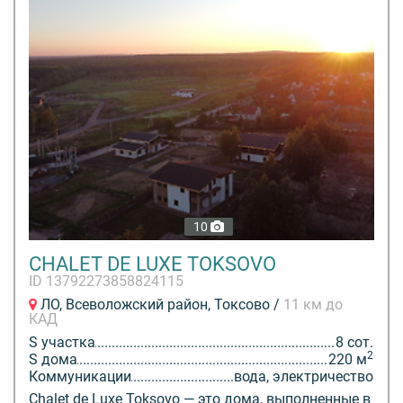
10
CHALET DE LUXE TOKSOVO
ID 13792273858824115
ЛО, Всеволожский район, Токсово /
11 км до
КАД
S участка
8 сот.
2
S дома
220 м
Коммуникации
вода, электричество
Chalet de Luxe Toksovo — это дома, выполненные в