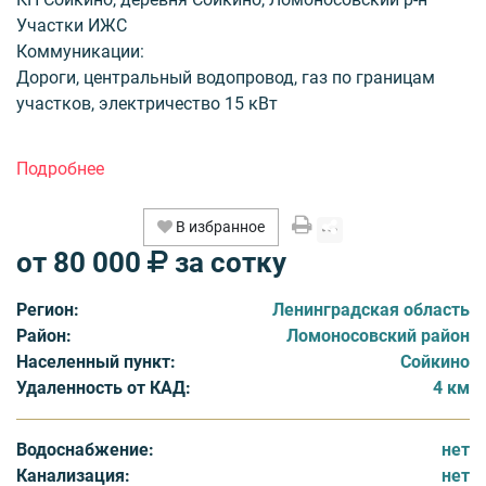
Участки ИЖС
Коммуникации:
Дороги, центральный водопровод, газ по границам
участков, электричество 15 кВт
Отличные участки для строительства собственного
дома с полной инженерной подготовкой.
В избранное
от 80 000
за сотку
Материалы:
Регион:
Ленинградская область
Участки ИЖС
Район:
Ломоносовский район
Коммуникации:
Населенный пункт:
Сойкино
Дороги, центральный водопровод, газ по границам
Удаленность от КАД:
4 км
участков, электричество 15 кВт
Отличные участки для строительства собственного
Водоснабжение:
нет
дома с полной инженерной подготовкой.
Канализация:
нет