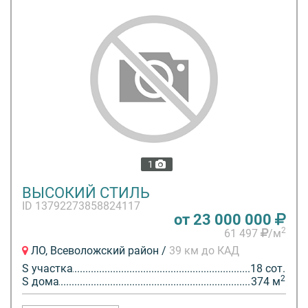
1
ВЫСОКИЙ СТИЛЬ
ID 13792273858824117
от 23 000 000
2
61 497
/м
ЛО, Всеволожский район /
39 км до КАД
S участка
18 сот.
2
S дома
374 м