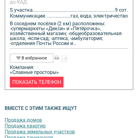
до КАД
S участка
9 сот.
Коммуникации
газ, вода, электричество
В соседнем посёлке (2 км) расположены:
-супермаркеты «Дикси» и «Пятёрочка»,
хозяйственный магазин; -общеобразовательная
школа; -ясли-сад; -аптека; -амбулатория;
-отделения Почты России и...
В избранное
Компания:
«Славные просторы»
ПОКАЗАТЬ ТЕЛЕФОН
ВМЕСТЕ С ЭТИМ ТАКЖЕ ИЩУТ
Продажа домов
Продажа квартир
Продажа земельных участков
Продажа таунхаусов