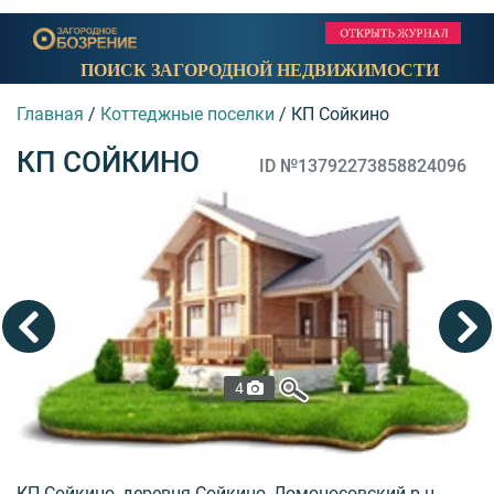
ПОИСК ЗАГОРОДНОЙ НЕДВИЖИМОСТИ
Главная
/
Коттеджные поселки
/
КП Сойкино
КП СОЙКИНО
ID №13792273858824096
4
КП Сойкино, деревня Сойкино, Ломоносовский р-н