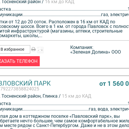
 Тосненский район /
16 км до КАД
астка
муникации
газ, электри
тки от 12 до 20 соток. Расположен в 16 км от КАД по
овскому шоссе. Всего в 1 км. от города Павловск с полно
итой инфраструктурой (магазины, аптеки, строительные
рмаркеты, школы,...
Компания:
В избранное
«Зеленая Долина» ООО
КАЗАТЬ ТЕЛЕФОН
ВЛОВСКИЙ ПАРК
от 1 560 
3792273858824025
 Тосненский район, Глинка /
15 км до КАД
астка
муникации
газ, вода, электри
пая дом в коттеджном поселке «Павловский парк», вы
бретаете нечто большее, чем самое комфортабельное жиль
м месте рядом с Санкт-Петербургом. Даже и не в этом дело