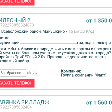
КАЗАТЬ ТЕЛЕФОН
ИЛЕСНЫЙ 2
от 1 350 
3792273858824073
 Всеволожский район, Манушкино /
16 км до КАД
астка
муникации
газ, вода, электри
отите быть ближе к природе, жить с комфортом и построи
й мечты на большом участке, не уезжая далеко от города?
райте «ПриЛЕСный 2.0». Природные достоинства места,
ходимый набор...
Компания:
В избранное
Группа компаний "Факт"
КАЗАТЬ ТЕЛЕФОН
АВЯНКА ВИЛЛАДЖ
от 1 560 
3792273858824041