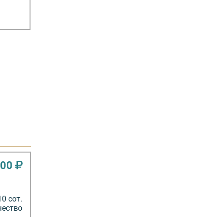
000
10 сот.
чество