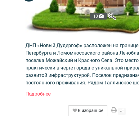
10
ДНП «Новый Дудергоф» расположен на границе 
Петербурга и Ломомносовского района Ленобла
поселка Можайский и Красного Села. Это место
практически в черте города с уникальной приро
развитой инфраструктурой. Поселок предназна
постоянного проживания. Рядом Таллинское шо
9км, Киевское шоссе - 12км.
На территории поселка, общей площадью 18,8 г
В избранное
реализуется 115 участков от 8 до 30 соток с по
Статус земель ДНП. На участках будут возводи
коттеджи в альпийском стиле, площадью от 160 
метров. Стоимость одной сотки составляет 160 