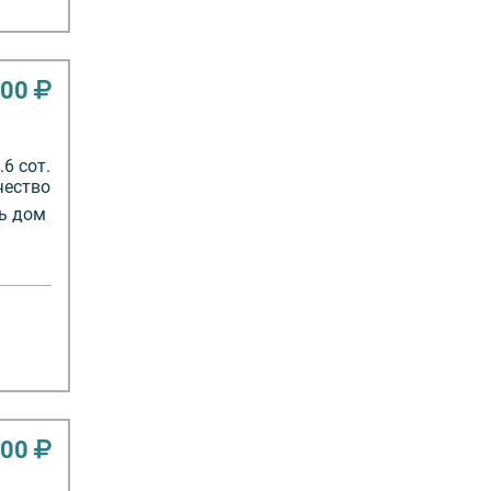
000
6 сот.
чество
ть дом
000