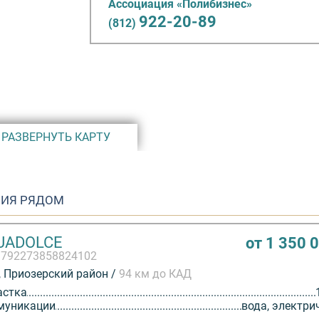
Ассоциация «Полибизнес»
селка
922-20-89
(812)
я
ог,
ожить
елок в
РАЗВЕРНУТЬ КАРТУ
лючать
ну,
дыха:
ИЯ РЯДОМ
гофские
UADOLCE
от 1 350 
Можайском.
3792273858824102
 Приозерский район /
94 км до КАД
астка
муникации
вода, электри