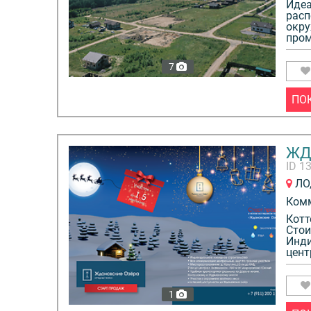
Идеа
расп
окру
пром
7
ПО
ЖД
ID 1
ЛО,
Ком
Котт
Стои
Инди
цент
1