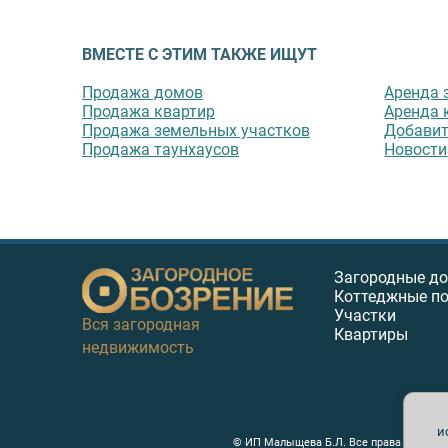
ВМЕСТЕ С ЭТИМ ТАКЖЕ ИЩУТ
Продажа домов
Аренда 
Продажа квартир
Аренда 
Продажа земельных участков
Добавит
Продажа таунхаусов
Новости
Загородные д
Коттеджные п
Участки
Вся загородная
Квартиры
недвижимость
и
© ИП Малыщева Б.Л. Все права защищен