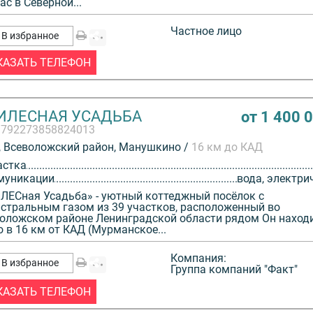
ас в Северной...
Частное лицо
В избранное
КАЗАТЬ ТЕЛЕФОН
ИЛЕСНАЯ УСАДЬБА
от 1 400 
3792273858824013
 Всеволожский район, Манушкино /
16 км до КАД
астка
муникации
вода, электри
ЛЕСная Усадьба» - уютный коттеджный посёлок с
стральным газом из 39 участков, расположенный во
оложском районе Ленинградской области рядом Он наход
о в 16 км от КАД (Мурманское...
Компания:
В избранное
Группа компаний "Факт"
КАЗАТЬ ТЕЛЕФОН