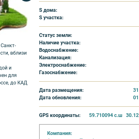
S дома:
S участка:
Статус земли:
Наличие участка:
Санкт-
Водоснабжение:
сти, вблизи
Канализация:
Электроснабжение:
дой и
Газоснабжение:
чен для
ссе, до КАД
Дата размещения:
31
Дата обновления:
01
а
дрядом.
GPS координаты:
59.710094 с.ш
30.12
ться
до 550 кв.
Компания:
000 рублей.