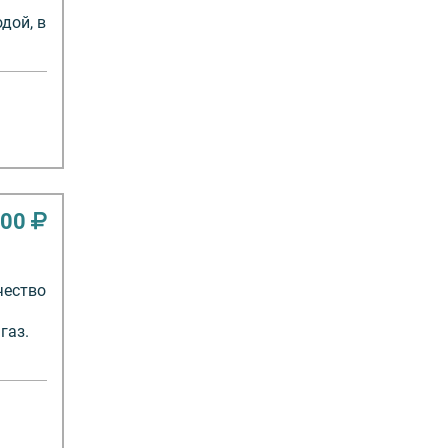
дой, в
000
чество
газ.