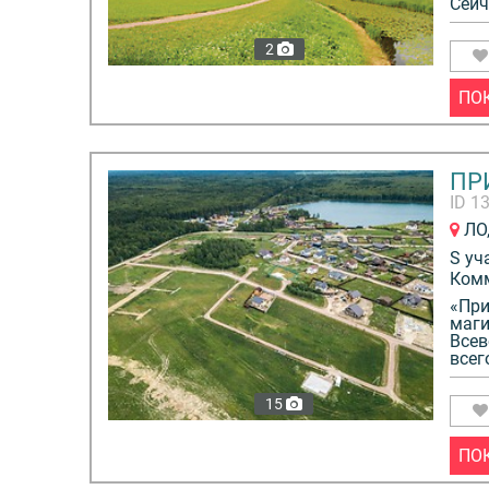
Сейч
2
ПО
ПР
ID 1
ЛО,
S уч
Ком
«При
маги
Всев
всег
15
ПО