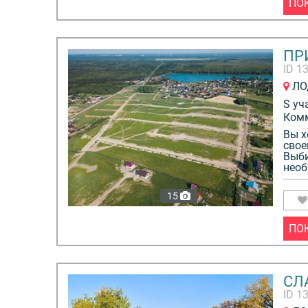
ПО
ПР
ID 1
ЛО,
S уч
Ком
Вы х
свое
Выби
необ
15
ПО
СЛ
ID 1