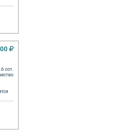
000
6 сот.
чество
ится