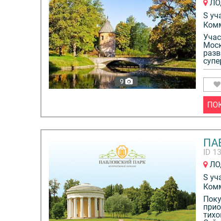
ЛО,
S уч
Ком
Учас
Моск
разв
супе
9
ПО
ПА
ID 1
ЛО,
S уч
Ком
Поку
прио
тихо