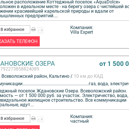
льное расположение Коттеджный поселок «AquaDolce»
оложен в идеальном месте - на берегу озера с чистейшей во
жении красивейшей карельской природы и вдали от
ышленных предприятий....
Компания:
В избранное
Villa Expert
КАЗАТЬ ТЕЛЕФОН
АНОВСКИЕ ОЗЕРА
от 1 500 
3792273858824089
 Всеволожский район, Кальтино /
10 км до КАД
муникации
газ, вода, электри
еджный поселок Ждановские Озера. Всеволожский район.
мость — от 1 500 000 руб. за участок. Электричество, вода, 
видуальное жилищное строительство. Все коммуникации
ральные, идут...
Компания:
В избранное
частный