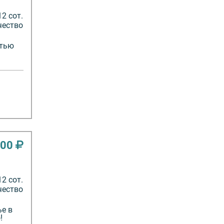
12 сот.
чество
стью
000
12 сот.
чество
е в
!