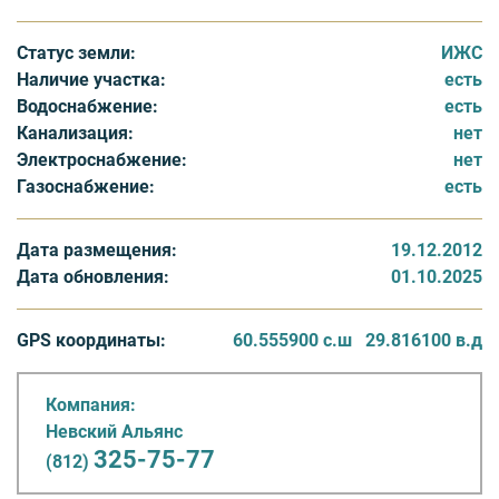
локальная (септик).
Статус земли:
ИЖС
Объекты социальной инфраструктуры доступны
Наличие участка:
есть
жителям «Белого Озера» в поселке Мичуринское.
Водоснабжение:
есть
Также, недалеко располагаются горнолыжным
Канализация:
нет
курортам Коробицыно, где можно найти необходимые
Электроснабжение:
нет
объекты инфраструктуры и возможности для
Газоснабжение:
есть
активного отдыха и зимой и летом.
Дата размещения:
19.12.2012
Дата обновления:
01.10.2025
GPS координаты:
60.555900 с.ш
29.816100 в.д
Компания:
Невский Альянс
325-75-77
(812)