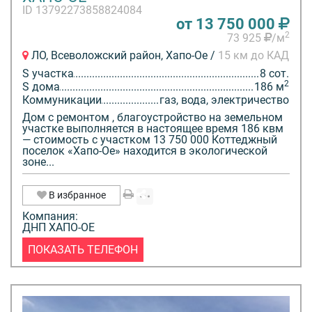
ID 13792273858824084
от 13 750 000
2
73 925
/м
ЛО, Всеволожский район, Хапо-Ое /
15 км до КАД
S участка
8 сот.
2
S дома
186 м
Коммуникации
газ, вода, электричество
Дом с ремонтом , благоустройство на земельном
участке выполняется в настоящее время 186 квм
— стоимость с участком 13 750 000 Коттеджный
поселок «Хапо-Ое» находится в экологической
зоне...
В избранное
Компания:
ДНП ХАПО-ОЕ
ПОКАЗАТЬ ТЕЛЕФОН