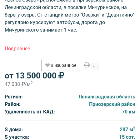
Ленинградской области, в поселке Мичуринское, на
берегу озера. От станций метро "Озерки" и "Девяткино"
регулярно курсируют автобусы, дорога до
Мичуринского занимает 1 час.
Общая площадь коттеджного поселка составляет 3га,
которая поделена на 15 земельных участков. Статус
земель ИЖС. Покупателям предлагаются участки
В избранное
площадью от 15 до 20 соток с подрядом. На выбор
от 13 500 000
предлагается несколько вариантов коттеджей. Все
строящиеся дома трехэтажные, площадь их
2
47 038
/м
варьируется от 287 до 500 квадратных метров.
Регион:
Ленинградская область
Коттеджи строятся из клееного бруса. На территории
Район:
Приозерский район
поселка присутствуют все коммуникации,
Удаленность от КАД:
70 км
соответствующие нормам малоэтажного
цивилизованного строительства: магистральный газ,
водоснабжение от артезианской скважины,
2
S дома:
287 м
электроснабжение от 10 кВт на коттедж, канализация
S участка:
15 сот.