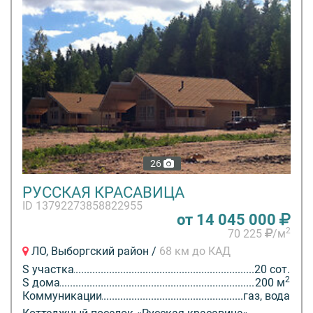
26
РУССКАЯ КРАСАВИЦА
ID 13792273858822955
от 14 045 000
2
70 225
/м
ЛО, Выборгский район /
68 км до КАД
S участка
20 сот.
2
S дома
200 м
Коммуникации
газ, вода