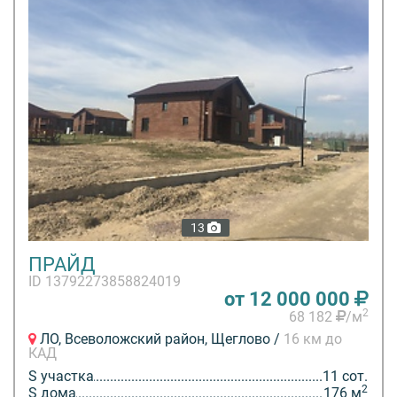
13
ПРАЙД
ID 13792273858824019
от 12 000 000
2
68 182
/м
ЛО, Всеволожский район, Щеглово /
16 км до
КАД
S участка
11 сот.
2
S дома
176 м