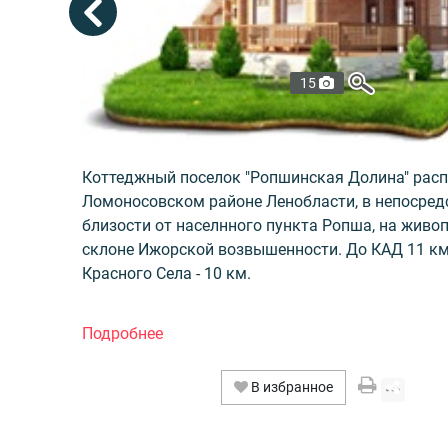
15
Коттеджный поселок "Ропшинская Долина" рас
Ломоносовском районе Ленобласти, в непосред
близости от населнного пункта Ропша, на живо
склоне Ижорской возвышенности. До КАД 11 км
Красного Села - 10 км.
"Ропшинская Долина" состоит из двух поселк
и ЦАРСКИЙ СКЛОН. Общая площадь поселка 3 Г
на 191 надел. Форма собственности ДНП. Поку
В избранное
предлагаются земельные участки 8 - 20 соток. 
продаются без обязательного подряда на строит
не требуют корчевания. В стоимость входят дор