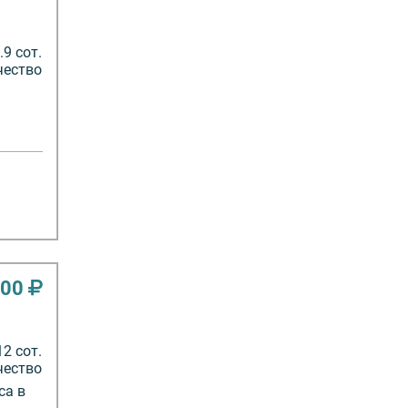
9 сот.
чество
000
12 сот.
чество
са в