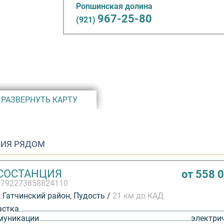
Ропшинская долина
дущем
967-25-80
(921)
так, потому
улиц,
сная,
иолетовая.
ь по цвету
РАЗВЕРНУТЬ КАРТУ
и
0 000 рублей
-класса,
рг,
ИЯ РЯДОМ
и от 12 до
СОСТАНЦИЯ
от 558 
3792273858824110
ины"
 Гатчинский район, Пудость /
21 км до КАД
Ропша и
астка
лка
муникации
электри