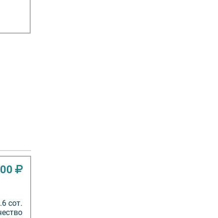
000
6 сот.
чество