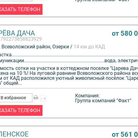
КАЗАТЬ ТЕЛЕФОН
РЁВА ДАЧА
от 580 
3792273858823929
 Всеволожский район, Озерки /
14 км до КАД
астка
муникации
вода, электри
мость сотки на участки в коттеджном поселке "Царева Да
ена на 10 %! На луговой равнине Всеволожского района вс
м от КАД расположился уютный живописный посёлок "Цар
" общей...
Компания:
В избранное
Группа компаний "Факт"
КАЗАТЬ ТЕЛЕФОН
ПЕНСКОЕ
от 561 