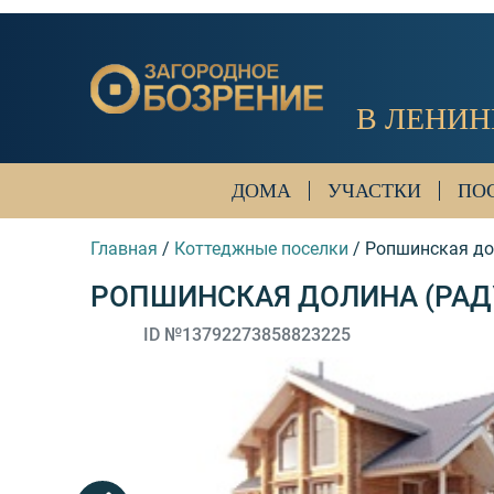
В ЛЕНИН
ДОМА
УЧАСТКИ
ПО
Главная
/
Коттеджные поселки
/
Ропшинская до
РОПШИНСКАЯ ДОЛИНА (РАД
ID №13792273858823225