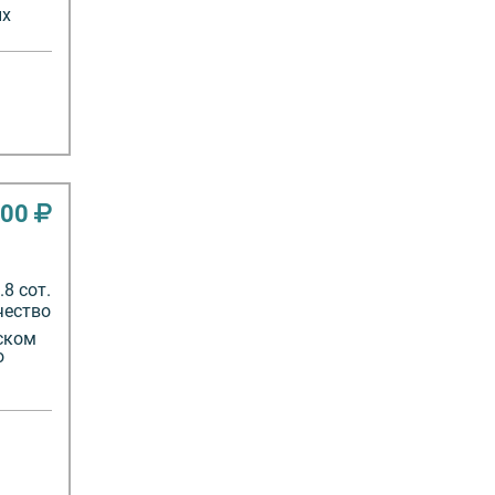
ых
000
8 сот.
чество
ском
о