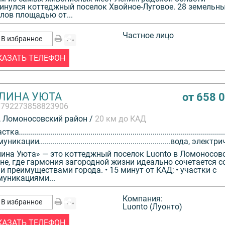
инулся коттеджный поселок Хвойное-Луговое. 28 земельн
лов площадью от...
Частное лицо
В избранное
КАЗАТЬ ТЕЛЕФОН
ЛИНА УЮТА
от 658 
3792273858823906
 Ломоносовский район /
20 км до КАД
астка
муникации
вода, электри
ина Уюта» — это коттеджный поселок Luonto в Ломоносов
не, где гармония загородной жизни идеально сочетается с
и преимуществами города. • 15 минут от КАД; • участки с
уникациями...
Компания:
В избранное
Luonto (Луонто)
КАЗАТЬ ТЕЛЕФОН