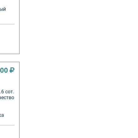
дый
000
6 сот.
чество
ка