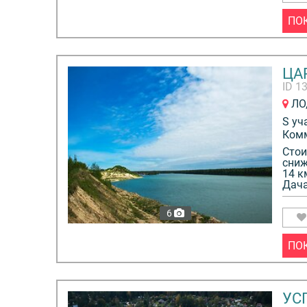
ПО
ЦА
ID 1
ЛО,
S уч
Ком
Стои
сниж
14 к
Дача
6
ПО
УС