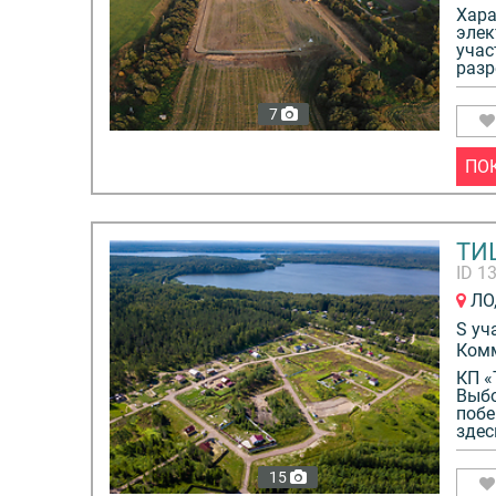
находится коневодческая ферма «Ковчег» и ста
Хара
озерного и речного рыбохозяйства, где разводя
элек
учас
другие редкие и ценные породы рыб.
разр
7
ПО
ТИ
ID 1
ЛО,
S уч
Ком
КП «
Выбо
побе
здес
15