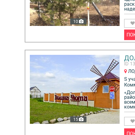
раск
наде
10
ПО
ДО
ID 1
ЛО,
S уч
Ком
«Дол
райо
всем
комм
15
ПО