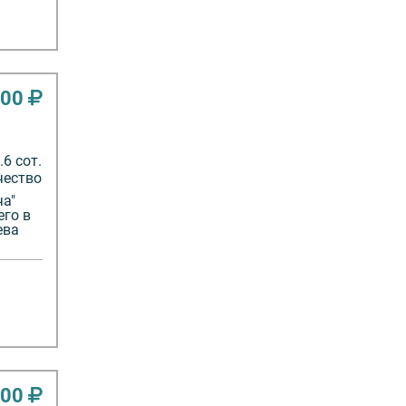
000
6 сот.
чество
ча"
его в
ева
000