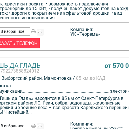
нция
ктеристики проекта: • возможность подключения
т форель и
троэнергии до 15 кВт; • получен пакет документов на каж
ток; • дороги с покрытием из асфальтовой крошки; • вид
ешенного использования...
Компания:
В избранное
УК «Теорема»
КАЗАТЬ ТЕЛЕФОН
ШЬ ДА ГЛАДЬ
от 570 
3792273858824012
 Выборгский район, Мамонтовка /
85 км до КАД
астка
муникации
электри
Тишь да Гладь» находится в 85 км от Санкт-Петербурга в
ргском районе ЛО. Реки, озёра, водопады, живописные
режья и хвойные леса – вся красота Карельского перешей
ь! Чистейший...
Компания:
В избранное
Группа компаний "Факт"