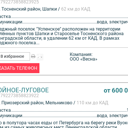
3792273858823925
 Тосненский район, Шапки /
62 км до КАД
астка
муникации
вода, электри
еджный поселок "Успенское" расположен на территории
лённых пунктов Шапки и Староселье Тосненского района
нградской области, в удалении 62 км от КАД. В рамках
еджного поселка...
Компания:
В избранное
ООО «Весна»
КАЗАТЬ ТЕЛЕФОН
ОЙНОЕ-ЛУГОВОЕ
от 600 
3792273858823922
 Приозерский район, Мельниково /
110 км до КАД
астка
муникации
вода, электри
о в полутора часах езды от Петербурга на берегу реки Вуок
м из самых живописных мест Ленинградской области