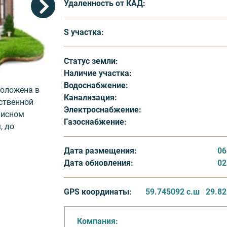
Удаленность от КАД:
S участка:
Статус земли:
Наличие участка:
Водоснабжение:
положена в
Канализация:
ственной
Электроснабжение:
писном
Газоснабжение:
, до
Дата размещения:
06
Дата обновления:
02
ов РАДУЖНЫЙ
а поделена
пателям
GPS координаты:
59.745092 с.ш
29.82
Участки
ельство, и
Компания:
оги и