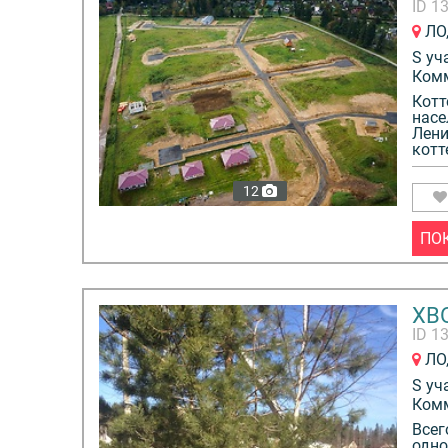
ID 1
ЛО,
S уч
Ком
Котт
насе
Лени
котт
12
ПО
ХВ
ID 1
ЛО,
S уч
Ком
Всег
одно