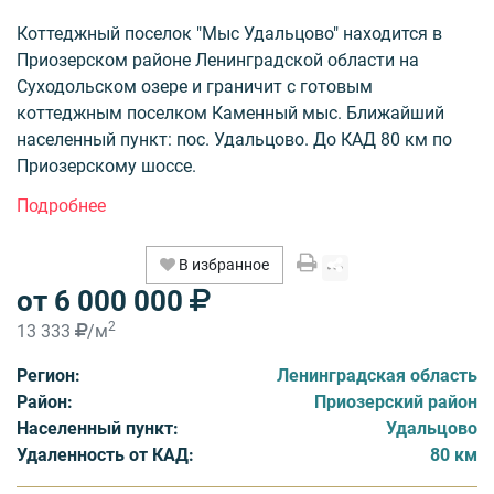
Коттеджный поселок "Мыс Удальцово" находится в
Приозерском районе Ленинградской области на
Суходольском озере и граничит с готовым
коттеджным поселком Каменный мыс. Ближайший
населенный пункт: пос. Удальцово. До КАД 80 км по
Приозерскому шоссе.
Территоиря поселка поделена на 8 участков
площадью 20 - 25 соток. Статус участков ИЖС.
В избранное
Участки поселка расположились вдоль берегово
от 6 000 000
линии озера. Возможна установка частных причалов
для яхт и катеров для выхода в Ладожское озеро.
2
13 333
/м
Поселок полностью застроен. Коммуникации:
Регион:
Ленинградская область
Электричество, водопровод, газ.
Район:
Приозерский район
В продаже остался 1 дом 450 кв. м на участке 25 сотка
Населенный пункт:
Удальцово
на первой линии озера. Стоимость участка от 300 тыс.
Удаленность от КАД:
80 км
рублей за сотку, коттеджа - от 26 800 000 руб., включая
землю и коммуникации.