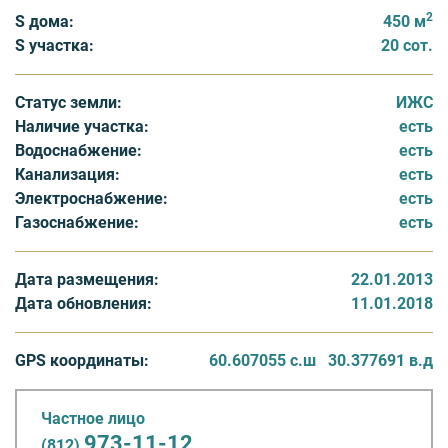
2
S дома:
450 м
На территории поселка оборудован пирс, пляж,
S участка:
20 сот.
детские и спортивные площадки. Обеспечивается
круглосуточная охрана и видеонаблюдение.
Статус земли:
ИЖС
Наличие участка:
есть
Водоснабжение:
есть
Канализация:
есть
Электроснабжение:
есть
Газоснабжение:
есть
Дата размещения:
22.01.2013
Дата обновления:
11.01.2018
GPS координаты:
60.607055 с.ш
30.377691 в.д
Частное лицо
973-11-12
(812)