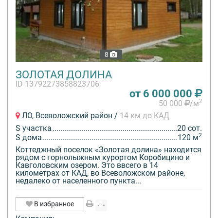
8
ЗОЛОТАЯ ДОЛИНА
ID 13792273858823706
от 6 000 000
2
50 000
/м
ЛО, Всеволожский район /
14 км до КАД
S участка
20 сот.
2
S дома
120 м
Коттеджный поселок «Золотая долина» находится
рядом с горнолыжным курортом Коробицино и
Кавголовским озером. Это ввсего в 14
километрах от КАД, во Всеволожском районе,
недалеко от населенного пункта...
В избранное