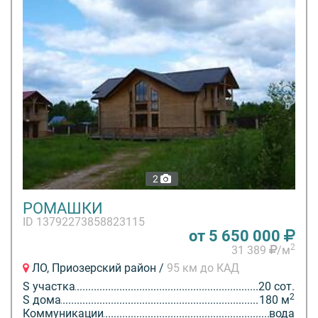
2
РОМАШКИ
ID 13792273858823115
от 5 650 000
2
31 389
/м
ЛО, Приозерский район /
95 км до КАД
S участка
20 сот.
2
S дома
180 м
Коммуникации
вода