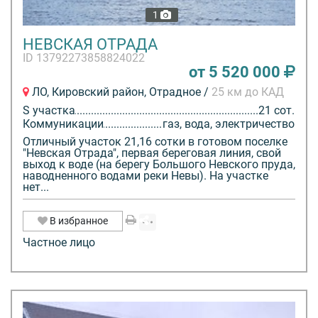
1
НЕВСКАЯ ОТРАДА
ID 13792273858824022
от 5 520 000
ЛО, Кировский район, Отрадное /
25 км до КАД
S участка
21 сот.
Коммуникации
газ, вода, электричество
Отличный участок 21,16 сотки в готовом поселке
"Невская Отрада", первая береговая линия, свой
выход к воде (на берегу Большого Невского пруда,
наводненного водами реки Невы). На участке
нет...
В избранное
Частное лицо