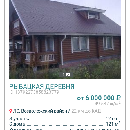
6
РЫБАЦКАЯ ДЕРЕВНЯ
ID 13792273858823779
от 6 000 000
2
49 587
/м
ЛО, Всеволожский район /
22 км до КАД
S участка
12 сот.
2
S дома
121 м
Коммуникации
газ, вода, электричество