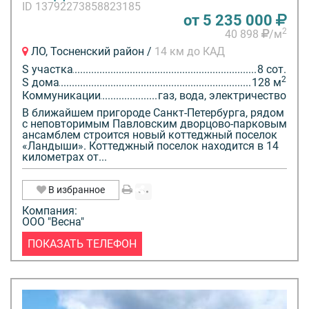
ID 13792273858823185
от 5 235 000
2
40 898
/м
ЛО, Тосненский район /
14 км до КАД
S участка
8 сот.
2
S дома
128 м
Коммуникации
газ, вода, электричество
В ближайшем пригороде Санкт-Петербурга, рядом
с неповторимым Павловским дворцово-парковым
ансамблем строится новый коттеджный поселок
«Ландыши». Коттеджный поселок находится в 14
километрах от...
В избранное
Компания:
ООО "Весна"
ПОКАЗАТЬ ТЕЛЕФОН