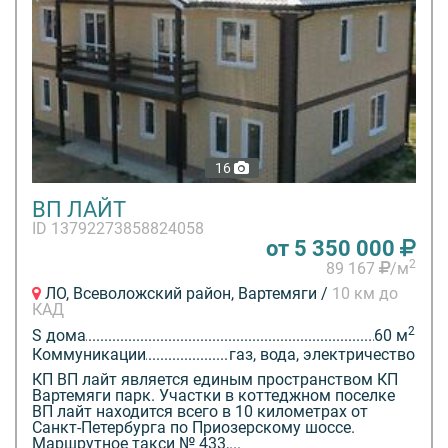
16
ВП ЛАЙТ
ID 13792273858824058
от 5 350 000
2
89 167
/м
ЛО, Всеволожский район, Вартемяги /
10 км до
КАД
2
S дома
60 м
Коммуникации
газ, вода, электричество
КП ВП лайт является единым пространством КП
Вартемяги парк. Участки в коттеджном поселке
ВП лайт находится всего в 10 километрах от
Санкт-Петербурга по Приозерскому шоссе.
Маршрутное такси № 433,...