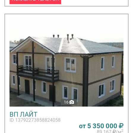
16
ВП ЛАЙТ
ID 13792273858824058
от 5 350 000
2
89 167
/м