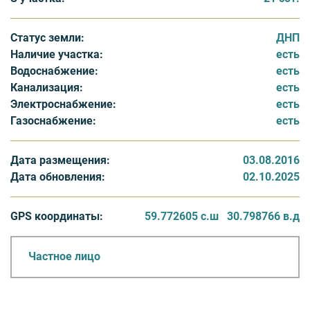
обеспечивает круглогодичный легкий доступ.
Подходит для постоянного проживания и для дачи.
Статус земли:
ДНП
Прекрасное соседство как в самом поселке, так и
Наличие участка:
есть
вокруг поселка.
Водоснабжение:
есть
Имеется свидетельство на право собственности.
Канализация:
есть
Возможна рассрочка, ипотека.
Электроснабжение:
есть
Газоснабжение:
есть
Дата размещения:
03.08.2016
Дата обновления:
02.10.2025
GPS координаты:
59.772605 с.ш
30.798766 в.д
Частное лицо