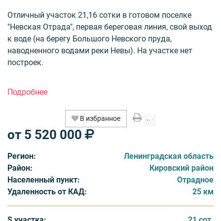
Отличный участок 21,16 сотки в готовом поселке
"Невская Отрада", первая береговая линия, свой выход
к воде (на берегу Большого Невского пруда,
наводненного водами реки Невы). На участке нет
построек.
Поселок расположен в Кировском районе Ленобласти,
в 7 км от границы СПб. Вблизи города Отрадное (2 км)
и Павлово-на-Неве, что позволит жителям поселка
В избранное
пользоваться благами их инфраструктуры (школы, д/
от 5 520 000
сады, магазины, поликлиника, развлечения).
Регион:
Ленинградская область
Лесной массив на границе поселка. К прекрасной
Район:
Кировский район
природной составляющей добавляется и то, что
Населенный пункт:
Отрадное
участок обеспечен основными инженерными сетями —
Удаленность от КАД:
25 км
газом, водой, электричеством мощностью 7 кВт. Все
коммуникации уже в действии, поселок уже заселен.
КП — огорожен по периметру, асфальтовая дорога
S участка:
21 сот.