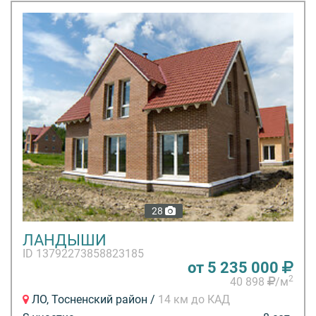
28
ЛАНДЫШИ
ID 13792273858823185
от 5 235 000
2
40 898
/м
ЛО, Тосненский район /
14 км до КАД