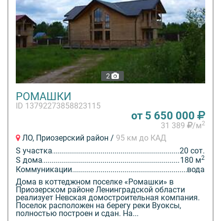
2
РОМАШКИ
ID 13792273858823115
от 5 650 000
2
31 389
/м
ЛО, Приозерский район /
95 км до КАД
S участка
20 сот.
2
S дома
180 м
Коммуникации
вода
Дома в коттеджном поселке «Ромашки» в
Приозерском районе Ленинградской области
реализует Невская домостроительная компания.
Поселок расположен на берегу реки Вуоксы,
полностью построен и сдан. На...