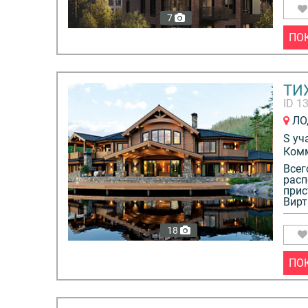
7
ПО
ТИ
ID 1
ЛО,
S уч
Ком
Всег
расп
прис
Вирт
18
ПО