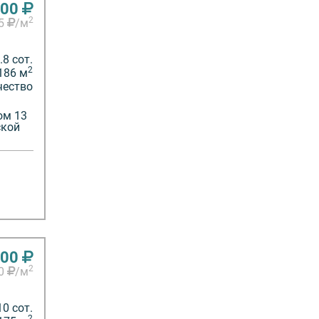
000
2
25
/м
8 сот.
2
186 м
чество
ом 13
ской
000
2
00
/м
10 сот.
2