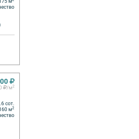
175 м
чество
й
000
2
50
/м
6 сот.
2
160 м
чество