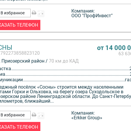
Компания:
В избранное
ООО "ПрофИнвест"
КАЗАТЬ ТЕЛЕФОН
СНЫ
от 14 000 
3792273858823120
63 6
 Приозерский район /
70 км до КАД
астка
ма
муникации
га
еджный посёлок «Сосны» строится между населенными
тами Горки и Ольховка, на берегу озера Суходольское в
зерском районе Ленинградской области. До Санкт-Петерб
илометров, ближайший...
Компания:
В избранное
«Erkker Group»
КАЗАТЬ ТЕЛЕФОН