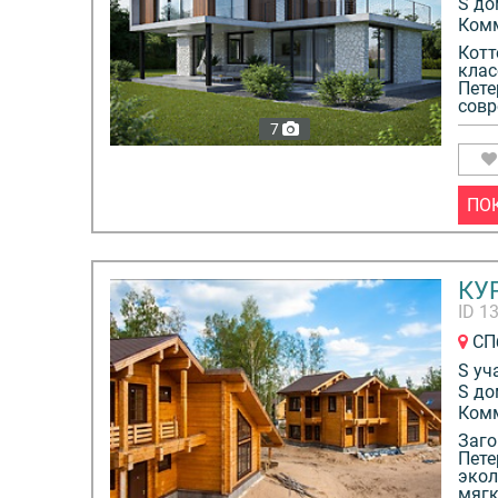
S до
Ком
Котт
клас
Пете
совр
7
ПО
КУ
ID 1
СПб
S уч
S до
Ком
Заго
Пете
экол
мягк