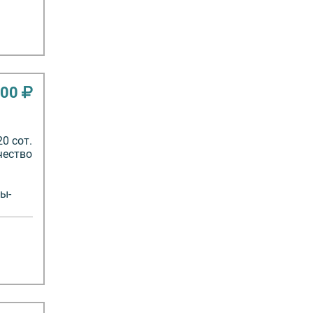
000
20 сот.
чество
ы-