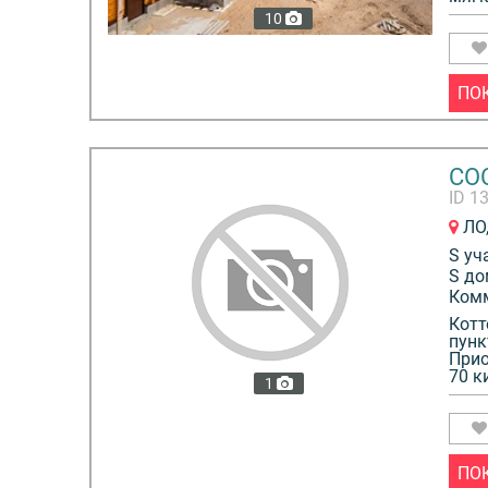
10
ПО
СО
ID 1
ЛО,
S уч
S до
Ком
Котт
пунк
Прио
70 к
1
ПО