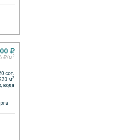
000
2
36
/м
20 сот.
2
220 м
з, вода
урга