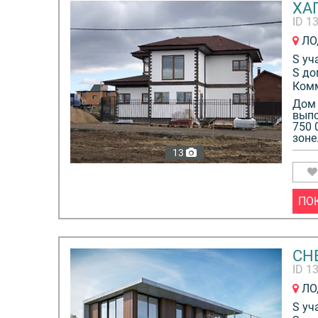
ХА
ID 1
ЛО,
S уч
S до
Ком
Дом 
выпо
750 
зоне.
13
ПО
CH
ID 1
ЛО,
S уч