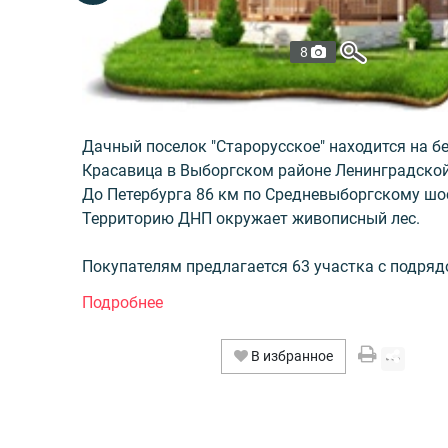
8
Дачный поселок "Старорусское" находится на бе
Красавица в Выборгском районе Ленинградской
До Петербурга 86 км по Средневыборгскому шо
Территорию ДНП окружает живописный лес.
Покупателям предлагается 63 участка с подряд
обязательного строительного подряда. Площад
от 13 до 37 соток, стоимость от 120000 рублей з
Форма собственности ДНП. Со всех участков о
В избранное
живописный вид на озеро. Минимальная стоимо
начинается от 1430000 рублей. Из коммуникаци
предусмотрено электричество и водоснабжение
скважины.