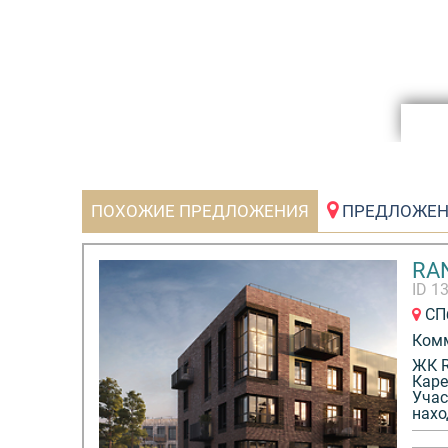
Нв территории ДНП генпланом предусмотрена 
развития общественной территории, строительс
социальных, спортивных и досуговых объектов.
периметру комплекс огорожен забором и будет
современными средствами безопасности. Цент
въезд оборудован контролем доступа и постом
После завершения строительства, дачный посел
передан в административное управление ТСЖ,
ПОХОЖИЕ ПРЕДЛОЖЕНИЯ
ПРЕДЛОЖЕН
привлекающего службы сервиса, которые обес
уборку территории, вывоз мусора, техническое
RA
обслуживание инженерных сетей, а также обсл
ID 1
ландшафтно-парковой территории, пирса и пляж
СПб
Ком
ЖК R
Каре
Учас
нахо