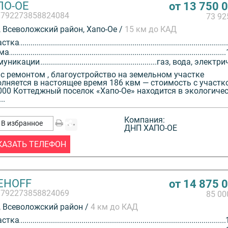
ПО-ОЕ
от 13 750 
3792273858824084
73 9
 Всеволожский район, Хапо-Ое /
15 км до КАД
астка
ма
муникации
газ, вода, электри
с ремонтом , благоустройство на земельном участке
лняется в настоящее время 186 квм — стоимость с участк
000 Коттеджный поселок «Хапо-Ое» находится в экологиче
..
Компания:
В избранное
ДНП ХАПО-ОЕ
КАЗАТЬ ТЕЛЕФОН
EHOFF
от 14 875 
3792273858824069
85 0
 Всеволожский район /
4 км до КАД
астка