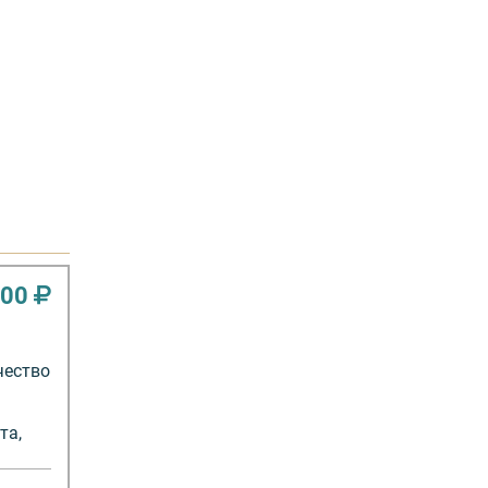
000
чество
та,