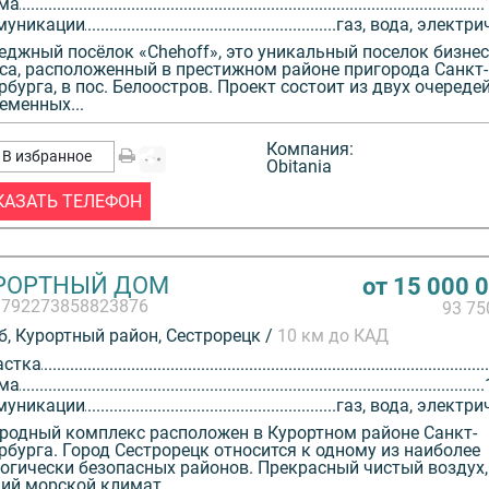
ма
муникации
газ, вода, электри
еджный посёлок «Chehoff», это уникальный поселок бизнес
са, расположенный в престижном районе пригорода Санкт-
рбурга, в пос. Белоостров. Проект состоит из двух очереде
еменных...
Компания:
В избранное
Obitania
КАЗАТЬ ТЕЛЕФОН
РОРТНЫЙ ДОМ
от 15 000 
3792273858823876
93 7
, Курортный район, Сестрорецк /
10 км до КАД
астка
ма
муникации
газ, вода, электри
родный комплекс расположен в Курортном районе Санкт-
рбурга. Город Сестрорецк относится к одному из наиболее
огически безопасных районов. Прекрасный чистый воздух,
ий морской климат,...