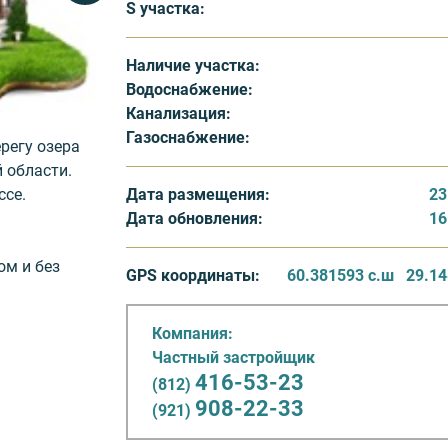
S участка:
Наличие участка:
Водоснабжение:
Канализация:
Газоснабжение:
регу озера
 области.
Дата размещения:
23
ссе.
Дата обновления:
16
ом и без
GPS координаты:
60.381593 с.ш
29.14
и участков
а 1 сотку.
Компания:
ткрывается
Частный застройщик
сть участка
416-53-23
(812)
й
908-22-33
(921)
 из