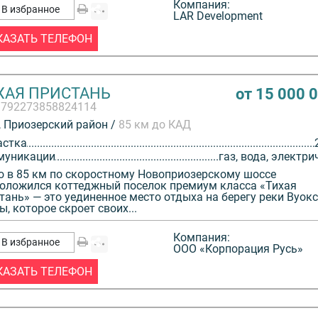
Компания:
В избранное
LAR Development
КАЗАТЬ ТЕЛЕФОН
ХАЯ ПРИСТАНЬ
от 15 000 
3792273858824114
 Приозерский район /
85 км до КАД
астка
муникации
газ, вода, электри
о в 85 км по скоростному Новоприозерскому шоссе
оложился коттеджный поселок премиум класса «Тихая
тань» — это уединенное место отдыха на берегу реки Вуокс
ы, которое скроет своих...
Компания:
В избранное
ООО «Корпорация Русь»
КАЗАТЬ ТЕЛЕФОН