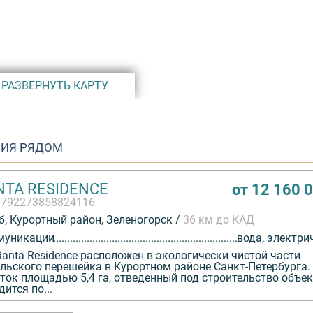
возможность
тво кафе,
 По
 оснащен
РАЗВЕРНУТЬ КАРТУ
ральный
 охраны.
ко будет
ИЯ РЯДОМ
печивают
NTA RESIDENCE
от 12 160 
уживание
3792273858824116
а.
, Курортный район, Зеленогорск /
36 км до КАД
муникации
вода, электри
anta Residence расположен в экологически чистой части
льского перешейка в Курортном районе Санкт-Петербурга.
ток площадью 5,4 га, отведенный под строительство объек
дится по...