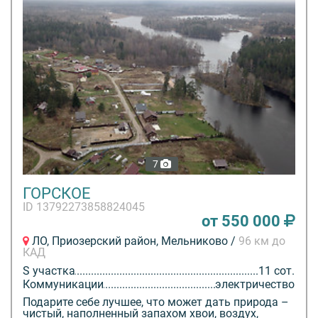
7
ГОРСКОЕ
ID 13792273858824045
от 550 000
ЛО, Приозерский район, Мельниково /
96 км до
КАД
S участка
11 сот.
Коммуникации
электричество
Подарите себе лучшее, что может дать природа –
чистый, наполненный запахом хвои, воздух,