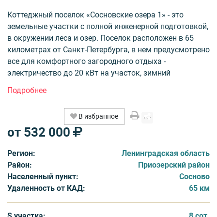
Коттеджный поселок «Сосновские озера 1» - это
земельные участки с полной инженерной подготовкой,
в окружении леса и озер. Поселок расположен в 65
километрах от Санкт-Петербурга, в нем предусмотрено
все для комфортного загородного отдыха -
электричество до 20 кВт на участок, зимний
водопровод, чистейшая вода из артезианской
скважины глубиной 190 метров (работы по бурению
скважины уже полностью завершены), пляж, детская
В избранное
игровая площадка, охрана. Все участки выровнены и
от 532 000
подготовлены для застройки. В пяти минутах езды
расположен горнолыжный курорт «Игора», в десяти –
Регион:
Ленинградская область
Ладожское озеро. На расстоянии одной автобусной
Район:
Приозерский район
остановки - центр поселка Сосново с развитой
Населенный пункт:
Сосново
инфраструктурой, в котором есть круглосуточные
Удаленность от КАД:
65 км
магазины, аптека, больница, ж/д станция и другие
объекты социальной инфраструктуры. Из Петербурга в
Сосново ведет Новоприозерское шоссе, новая
S участка:
8 сот.