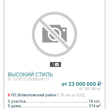
1
ВЫСОКИЙ СТИЛЬ
ID 13792273858824117
от 23 000 000
2
61 497
/м
ЛО, Всеволожский район /
39 км до КАД
S участка
18 сот.
2
S дома
374 м