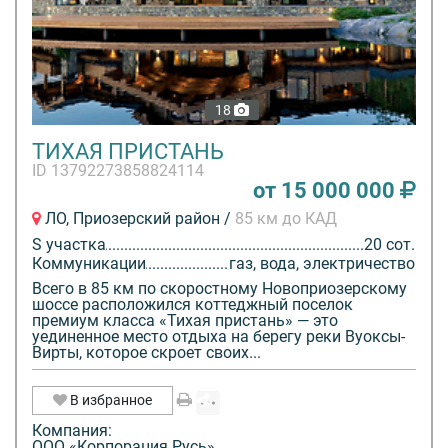
18
ТИХАЯ ПРИСТАНЬ
ID 13792273858824114
от 15 000 000
ЛО, Приозерский район /
85 км до КАД
S участка
20 сот.
Коммуникации
газ, вода, электричество
Всего в 85 км по скоростному Новоприозерскому
шоссе расположился коттеджный поселок
премиум класса «Тихая пристань» — это
уединенное место отдыха на берегу реки Вуоксы-
Вирты, которое скроет своих...
В избранное
Компания:
ООО «Корпорация Русь»