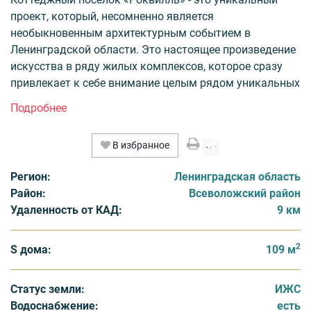
проект, который, несомненно является
необыкновенным архитектурным событием в
Ленинградской области. Это настоящее произведение
искусства в ряду жилых комплексов, которое сразу
привлекает к себе внимание целым рядом уникальных
преимуществ.
«Роквилль» находится всего в 9 км от КАД, в 15
минутах езды от города и в 5 минутах от Коркинского
В избранное
озера и представляет собой комплекс, выполненный в
английском стиле.
Регион:
Ленинградская область
«Роквилль» - это уже готовый для комфортного
Район:
Всеволожский район
проживания комплекс с хорошо продуманной и
Удаленность от КАД:
9 км
развитой инфраструктурой. Каждое владение
подключен ко всем необходимым инженерным
2
системам.
S дома:
109 м
«Роквилль» - закрытая приватная территория,
огражденная по всему периметру. Круглосуточная
Статус земли:
ИЖС
службы охраны гарантирует не только безопасность,
Водоснабжение:
есть