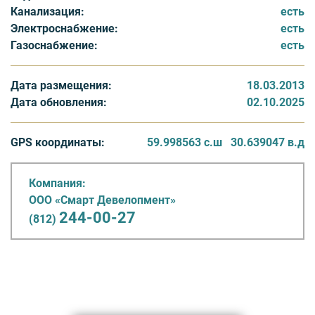
но и спокойный отдых всех проживающих в этом
Канализация:
есть
уютном и милом английском уголке, который никого
Электроснабжение:
есть
не оставит равнодушным.
Газоснабжение:
есть
Приезжайте в «Роквилль» и сами все увидите!
Дата размещения:
18.03.2013
Дата обновления:
02.10.2025
GPS координаты:
59.998563 с.ш
30.639047 в.д
Компания:
ООО «Смарт Девелопмент»
244-00-27
(812)