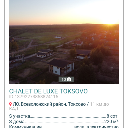
10
CHALET DE LUXE TOKSOVO
ID 13792273858824115
ЛО, Всеволожский район, Токсово /
11 км до
КАД
S участка
8 сот.
2
S дома
220 м
Коммуникации
вода, электричество