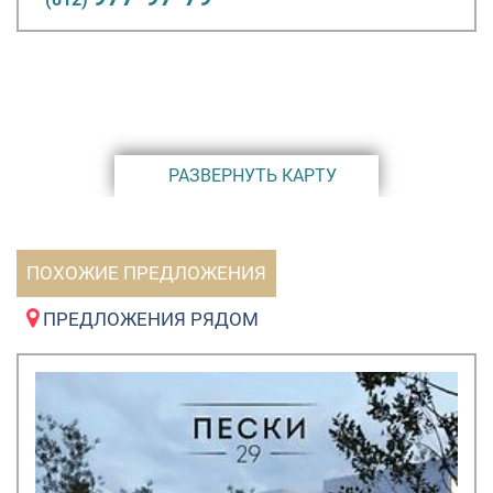
1. С 5 кВт электричества (трехфазное). Пакет
коммуникаций обойдется в 240/ (220 т.р. при оплате
сразу) тысяч рублей с участка и включает в себя :
подведение электромощностей 5 кВт на участок,
строительство внутрипоселковых щебневых дорог и
инфраструктуру поселка.
РАЗВЕРНУТЬ КАРТУ
2. С 10 кВт электричества (трехфазное). Пакет
коммуникаций обойдется в 280/ (250 т.р. при оплате
сразу) тысяч рублей с участка и включает в себя :
ПОХОЖИЕ ПРЕДЛОЖЕНИЯ
подведение электромощностей 10 кВт на участок,
строительство внутрипоселковых щебневых дорог и
ПРЕДЛОЖЕНИЯ РЯДОМ
инфраструктуру поселка.
Водоснабжение: есть. Газ: есть. Канализация: есть.
Инфраструктура поселка: детские и спортивные
площадки, пожарные водоемы, 2 пункта охраны,
административные здания, 2 скважины с питьевой