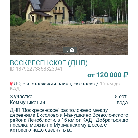
6
ВОСКРЕСЕНСКОЕ (ДНП)
ID 13792273858823941
от 120 000
ЛО, Всеволожский район, Ексолово /
15 км до
КАД
S участка
8 сот.
Коммуникации
вода
ДНП "Воскресенское" расположено между
деревнями Ексолово и Манушкино Всеволожского
района Ленобласти, в 15 км от КАД . Добраться до
поселка можно по Мурманскому шоссе, с
которого надо свернуть в...