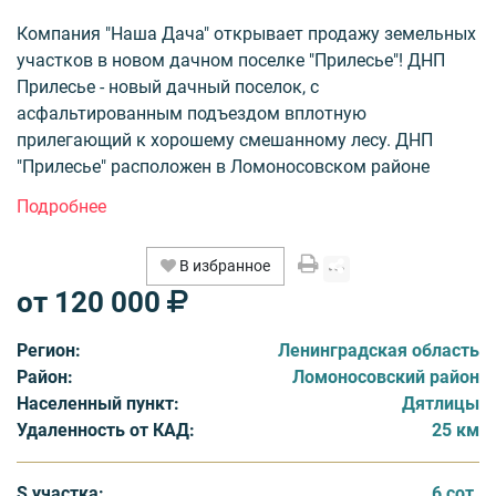
Компания "Наша Дача" открывает продажу земельных
участков в новом дачном поселке "Прилесье"! ДНП
Прилесье - новый дачный поселок, с
асфальтированным подъездом вплотную
прилегающий к хорошему смешанному лесу. ДНП
"Прилесье" расположен в Ломоносовском районе
Ленинградской области у деревни Дятлицы, 25 км от
Санкт-Петербурга. Ломоносовский район отличается
хорошей экологией, небольшой плотностью застройки
В избранное
и малым количеством предприятий. При этом, в
от 120 000
отличие от северной и восточной стороны пригорода, в
Ломоносовском районе очень хорошее транспортное
Регион:
Ленинградская область
сообщение. Удобная транспортная доступность,
Район:
Ломоносовский район
близость электромощностей и экологически
Населенный пункт:
Дятлицы
привлекательное место, предполагает как достойный
Удаленность от КАД:
25 км
дачный отдых, так и постоянное комфортное
проживание.
S участка:
6 сот.