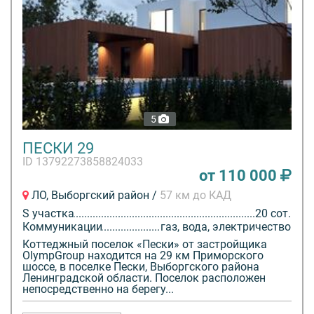
водой, гостевая парковка, магазин, освещение по
улицам и т.д.
На начальном этапе продаж наша компания
приготовила для Вас приятные сюрпризы в виде
АКЦИИ - "КУПИ СОТКУ ЗА 19 ТЫСЯЧ! Продажи
участков осуществляются напрямую от собственника,
5
через прямой договор. БЕСПРОЦЕНТНАЯ РАССРОЧКА
ПО КОММУНИКАЦИЯМ ДО 1 МАРТА 2014 ГОДА.
ПЕСКИ 29
ID 13792273858824033
от 110 000
ЛО, Выборгский район /
57 км до КАД
S участка
20 сот.
Коммуникации
газ, вода, электричество
Коттеджный поселок «Пески» от застройщика
OlympGroup находится на 29 км Приморского
шоссе, в поселке Пески, Выборгского района
Ленинградской области. Поселок расположен
непосредственно на берегу...