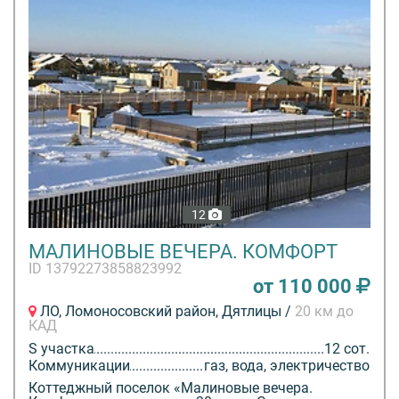
12
МАЛИНОВЫЕ ВЕЧЕРА. КОМФОРТ
ID 13792273858823992
от 110 000
ЛО, Ломоносовский район, Дятлицы /
20 км до
КАД
S участка
12 сот.
Коммуникации
газ, вода, электричество
Коттеджный поселок «Малиновые вечера.