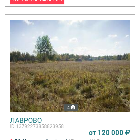
4
ЛАВРОВО
ID 13792273858823958
от 120 000