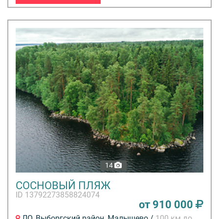
14
СОСНОВЫЙ ПЛЯЖ
ID 13792273858824074
от 910 000
ЛО, Выборгский район, Малышево /
100 км до