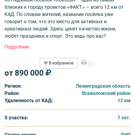
близких к городу проектов «ФАКТ.» – всего 12 км от
КАД. По словам жителей, название посёлка уже
говорит о том, что это место для активных и
креативных людей. Здесь ценят качество жизни,
любят праздники и спорт. Это ведь про вас?
Транспортная доступность и социальная
инфраструктура
В избранное
Всего 15 минут по Мурманскому шоссе, и вы дома! По
от 890 000
пути удобно расположен ТРЦ «МЕГА Дыбенко» с
магазинами «Ашан» и IKEA. 7 минут от посёлка, и вы в
Регион:
Ленинградская область
деревне Разметелево, где есть детские сады, школы,
Район:
Всеволожский район
магазины, отделения почты и банков, а также
Удаленность от КАД:
12 км
медицинские пункты – всё то, что необходимо для
постоянной жизни за городом.
S участка:
7 сот.
Коммуникации
В КП «Кокосы» есть электричество и уличное
Статус земли:
ДНП