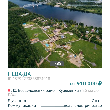
15
НЕВА-ДА
ID 13792273858824018
от 910 000
ЛО, Всеволожский район, Кузьминка /
26 км до
КАД
S участка
7 сот.
Коммуникации
вода, электричество