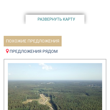
Встречи и общение на мероприятиях позволяет не
только отлично и интересно проводить время, но и
знакомиться с соседями!
РАЗВЕРНУТЬ КАРТУ
Жители здесь очень любят футбол. Каждый год в
соревнованиях от «ФАКТ.» участвует самое большое
число команд из «Кокосов». Здесь играют взрослые и
ПОХОЖИЕ ПРЕДЛОЖЕНИЯ
дети, мужчины и женщины, девочки и мальчики,
жители и сотрудники управляющей компании. Именно
ПРЕДЛОЖЕНИЯ РЯДОМ
кокосовцы 2 года подряд выигрывают футбольный
кубок и денежные призы.
Управляющая компания и безопасность
Обслуживанием общественных территорий занимается
профессиональная управляющая компания. Въезд в
посёлок осуществляется только через контрольно-
пропускной пункт и охрану. Весь периметр огорожен
забором – жить здесь не только комфортно, но и
безопасно.