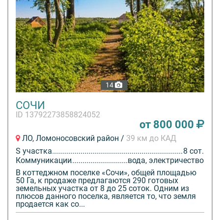
14
СОЧИ
ID 13792273858824052
от 800 000
ЛО, Ломоносовский район /
39 км до КАД
S участка
8 сот.
Коммуникации
вода, электричество
В коттеджном поселке «Сочи», общей площадью
50 Га, к продаже предлагаются 290 готовых
земельных участка от 8 до 25 соток. Одним из
плюсов данного поселка, является то, что земля
продается как со...