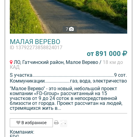
7
МАЛАЯ ВЕРЕВО
ID 13792273858824017
от 891 000
ЛО, Гатчинский район, Малое Верево /
18 км до
КАД
S участка
9 сот.
Коммуникации
газ, вода, электричество
"Малое Верево" - это новый, небольшой проект
компании «FD-Group» рассчитанный на 15
участков от 9 до 24 соток в непосредственной
близости от города. Проект рассчитан на людей,
стремящихся жить в...
В избранное
Компания:
FDG