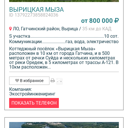
ВЫРИЦКАЯ МЫЗА
ID 13792273858824036
от 800 000
ЛО, Гатчинский район, Вырица /
35 км до КАД
S участка
10 сот.
Коммуникации
газ, вода, электричество
Коттеджный посёлок «Вырицкая Мыза»
расположен в 10 км от города Гатчина, и в 500
метрах от речки Суйда и нескольких километрах
от реки Оредеж, в 5 километрах от трассы А-121. В
10км расположен...
В избранное
Компания:
Экостройинжениринг
ПОКАЗАТЬ ТЕЛЕФОН