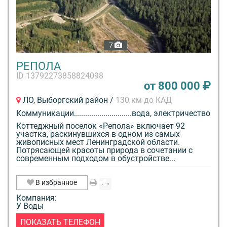
Управляющая компания "Гринлайн" признана лучшей в
Ленинградской области по версии профессиональной
7
премии "КАИССА-2018".
РЕПОЛА
Банки с которыми сотрудничаем по кредитам и
ID 13792273858824098
от 800 000
ипотеке: Сбербанк, ЛОКО банк, Ак Барс, РосСельХоз
банк, Райффайзен, Банк "Санкт-Петербург".*
ЛО, Выборгский район /
130 км до КАД
Есть рассрочка от застройщика до 48 месяцев.*
Коммуникации
вода, электричество
Можно использовать при покупке средства
Коттеджный поселок «Репола» включает 92
"Земельного" и "Материнского" капиталов.*
участка, раскинувшихся в одном из самых
живописных мест Ленинградской области.
* Подробные условия на сайте www.fakt-group.ru
Потрясающей красоты природа в сочетании с
современным подходом в обустройстве...
В избранное
Компания:
У Воды
ПОКАЗАТЬ ТЕЛЕФОН