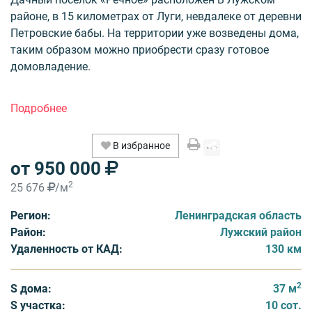
районе, в 15 километрах от Луги, невдалеке от деревни
Петровские бабы. На территории уже возведены дома,
таким образом можно приобрести сразу готовое
домовладение.
Территория застройки занимает площадь 2,41 Га,
которые поделены на 16 земельных участков. На 12-ти
наделах площадью 10-15 соток уже стоят новые
В избранное
двухэтажные дома различной планировки. Здания
от 950 000
возведены из натурального профилированного бруса.
У каждого дома - своя изюминка: в одних панорамный
2
25 676
/м
вид с верхнего балкона, у других светлая открытая
Регион:
Ленинградская область
веранда. Строения имеют площадь от 37 до 60
Район:
Лужский район
квадратных метров. В зависимости от размеров, в
Удаленность от КАД:
130 км
доме может быть от двух до четырех спален.
Стоимость домовладений, соответственно,
разнообразна. К примеру, дом площадью 63 кв. м на
2
S дома:
37 м
участке 10 соток стоит 1 100 000 рублей. Постройка
S участка:
10 сот.