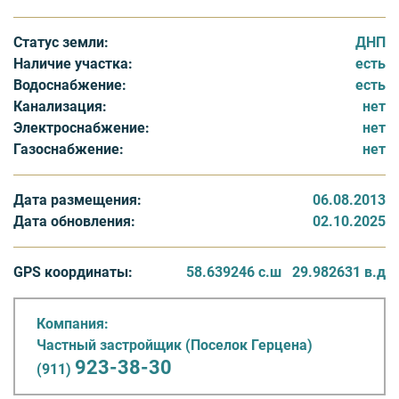
размером 37 кв. м с участком 13,08 соток обойдется в
950 000 рублей.
Статус земли:
ДНП
Наличие участка:
есть
Из необходимой для проживания инфраструктуры в
Водоснабжение:
есть
поселке оформляется по госпрограмме
Канализация:
нет
электроснабжение, а скважина для обеспечения
Электроснабжение:
нет
жильцов водой уже имеется. В 10 минутах ходьбы
Газоснабжение:
нет
находится река Луга, кроме того неподалеку
расположены озера Череменецкое и озеро в Заозерье.
Дата размещения:
06.08.2013
На каждый участок и дом выдается кадастровый
Дата обновления:
02.10.2025
паспорт с использованием под дачное строительство и
свидетельство на право собственности.
GPS координаты:
58.639246 с.ш
29.982631 в.д
Компания:
Частный застройщик (Поселок Герцена)
923-38-30
(911)