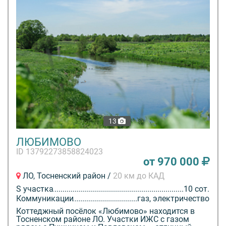
13
ЛЮБИМОВО
ID 13792273858824023
от 970 000
ЛО, Тосненский район /
20 км до КАД
S участка
10 сот.
Коммуникации
газ, электричество
Коттеджный посёлок «Любимово» находится в
Тосненском районе ЛО. Участки ИЖС с газом