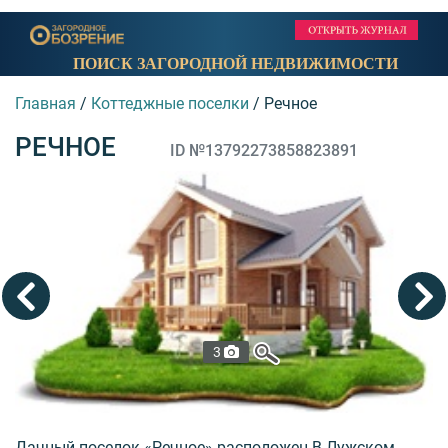
ПОИСК ЗАГОРОДНОЙ НЕДВИЖИМОСТИ
Главная
/
Коттеджные поселки
/
Речное
РЕЧНОЕ
ID №13792273858823891
3
Дачный поселок «Речное» расположен В Лужском