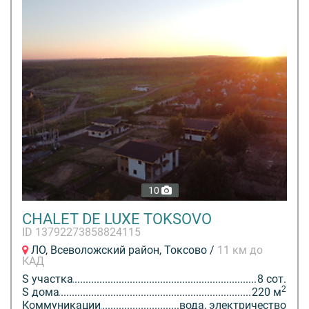
10
CHALET DE LUXE TOKSOVO
ID 13792273858824115
ЛО, Всеволожский район, Токсово /
11 км до
КАД
S участка
8 сот.
2
S дома
220 м
Коммуникации
вода, электричество