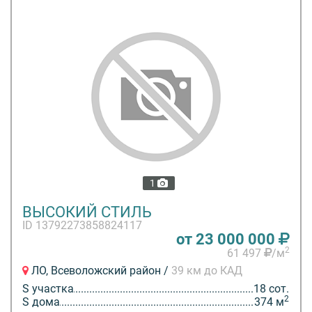
1
ВЫСОКИЙ СТИЛЬ
ID 13792273858824117
от 23 000 000
2
61 497
/м
ЛО, Всеволожский район /
39 км до КАД
S участка
18 сот.
2
S дома
374 м