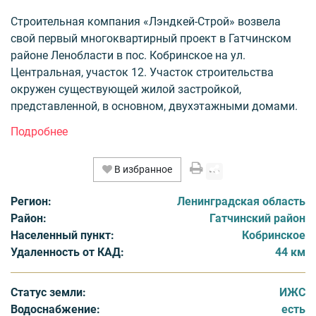
Строительная компания «Лэндкей-Строй» возвела
свой первый многоквартирный проект в Гатчинском
районе Ленобласти в пос. Кобринское на ул.
Центральная, участок 12. Участок строительства
окружен существующей жилой застройкой,
представленной, в основном, двухэтажными домами.
Рядом с новостройкой находится общественная баня и
продуктовый магазин. Поселок Кобринское
расположен в 44 км от города Санкт-Петербург.
В избранное
Расстояние от административного центра района –
города Гатчина – 18 км по дороге от границы города.
Регион:
Ленинградская область
Между г.Гатчина и пос. Кобринское осуществляется
Район:
Гатчинский район
автобусное сообщение, а так же железнодорожное
Населенный пункт:
Кобринское
сообщение (ст.Прибытково и ст.Карташевская). В
Удаленность от КАД:
44 км
Гатчине располагаются дворцово-парковые ансамбли
с памятниками архитектуры - традиционные места
отдыха и прогулок. Ближайшие станции метро –
Статус земли:
ИЖС
Московская, Звездная. Покупателям предлагаются
Водоснабжение:
есть