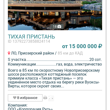
18
ТИХАЯ ПРИСТАНЬ
ID 13792273858824114
от 15 000 000
ЛО, Приозерский район /
85 км до КАД
S участка
20 сот.
Коммуникации
газ, вода, электричество
Всего в 85 км по скоростному Новоприозерскому
шоссе расположился коттеджный поселок
премиум класса «Тихая пристань» — это
уединенное место отдыха на берегу реки Вуоксы-
Вирты, которое скроет своих...
В избранное
Компания:
ООО «Корпорация Русь»