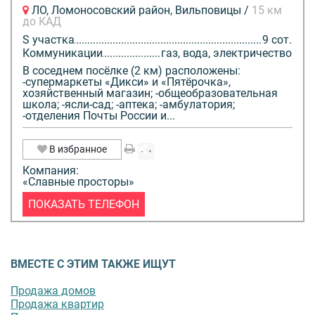
ЛО, Ломоносовский район, Вильповицы /
15 км
до КАД
S участка
9 сот.
Коммуникации
газ, вода, электричество
В соседнем посёлке (2 км) расположены:
-супермаркеты «Дикси» и «Пятёрочка»,
хозяйственный магазин; -общеобразовательная
школа; -ясли-сад; -аптека; -амбулатория;
-отделения Почты России и...
В избранное
Компания:
«Славные просторы»
ПОКАЗАТЬ ТЕЛЕФОН
ВМЕСТЕ С ЭТИМ ТАКЖЕ ИЩУТ
Продажа домов
Продажа квартир