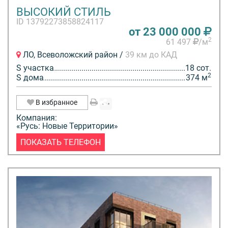
ВЫСОКИЙ СТИЛЬ
ID 13792273858824117
от 23 000 000
2
61 497
/м
ЛО, Всеволожский район /
39 км до КАД
S участка
18 сот.
2
S дома
374 м
В избранное
Компания:
«Русь: Новые Территории»
ПОКАЗАТЬ ТЕЛЕФОН