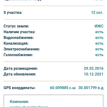
Идеальная транспортная доступность:
S участка:
12 сот.
- 10 мин. до границы города и 20 мин до центра СПб
Статус земли:
ИЖС
- 12 км. до «Лахта-Центра»
Наличие участка:
есть
- 4 км. до КАД и 9 км до ЗСД
Водоснабжение:
есть
- + общественный транспорт (ж/д станция, автобусы и
Канализация:
есть
маршрутки)
Электроснабжение:
есть
Газоснабжение:
есть
Дата размещения:
29.02.2016
Дата обновления:
10.12.2021
GPS координаты:
60.009885 с.ш
30.001799 в.д
Компания: