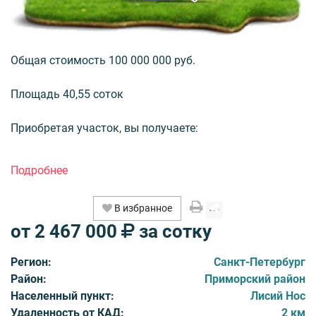
Общая стоимость 100 000 000 руб.
Площадь 40,55 соток
Приобретая участок, вы получаете:
- живописное побережье Финского залива в пешей
доступности
- чистый воздух и много леса – район считается
В избранное
самым экологически безопасным в Петербурге
от 2 467 000
за сотку
- соответствующее окружение - вокруг частные дома и
резиденции
Регион:
Санкт-Петербург
- парковая зона - сосновый бор прямо на участке
Район:
Приморский район
- все центральные коммуникации
Населенный пункт:
Лисий Нос
- городские удобства (поликлиника, почта, банки и пр.)
Удаленность от КАД:
2 км
- элитный детский сад и хорошая школа