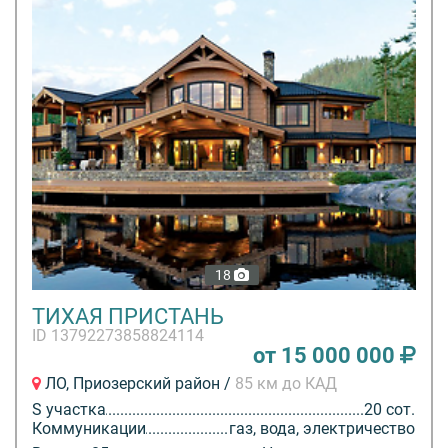
18
ТИХАЯ ПРИСТАНЬ
ID 13792273858824114
от 15 000 000
ЛО, Приозерский район /
85 км до КАД
S участка
20 сот.
Коммуникации
газ, вода, электричество