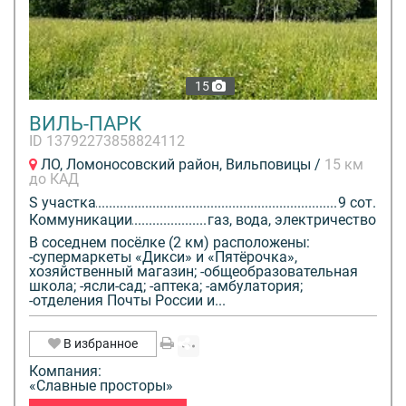
15
ВИЛЬ-ПАРК
ID 13792273858824112
ЛО, Ломоносовский район, Вильповицы /
15 км
до КАД
S участка
9 сот.
Коммуникации
газ, вода, электричество
В соседнем посёлке (2 км) расположены:
-супермаркеты «Дикси» и «Пятёрочка»,
хозяйственный магазин; -общеобразовательная
школа; -ясли-сад; -аптека; -амбулатория;
-отделения Почты России и...
В избранное
Компания:
«Славные просторы»