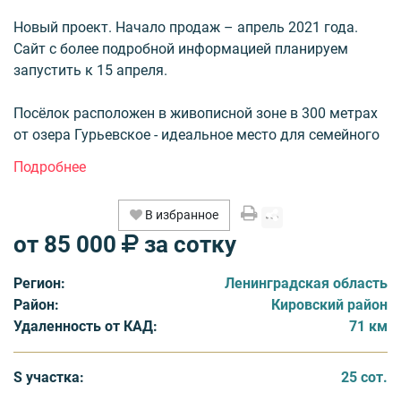
Новый проект. Начало продаж – апрель 2021 года.
Сайт с более подробной информацией планируем
запустить к 15 апреля.
Посёлок расположен в живописной зоне в 300 метрах
от озера Гурьевское - идеальное место для семейного
отдыха или проживания.
В радиусе двух километров находятся ещё несколько
В избранное
лесных озер и искусственных водоёмов.
от 85 000
за сотку
Посёлок окружен лесом, который богат дичью,
Регион:
Ленинградская область
грибами и ягодами, что позволит его жителям
Район:
Кировский район
совершать не только пешие прогулки на природе, но и
Удаленность от КАД:
71 км
с пользой и удовольствием проводить свободное
время.
S участка:
25 сот.
Посёлок расположен вблизи деревни Кирсино