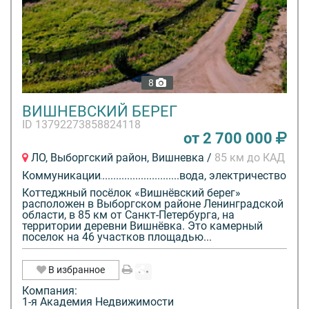
паспорт и свидетельство о государственной
регистрации права собственности.
В настоящее время все земельные участки имеют
категорию земель – “Земли населённых пунктов” и
8
вид разрешенного использования – “Для ведения
дачного хозяйства”.
ВИШНЕВСКИЙ БЕРЕГ
ID 13792273858824118
от 2 700 000
В Генеральном плане МО Мгинское городское
поселение, на территории которого расположен
ЛО, Выборгский район, Вишневка /
85 км до КАД
поселок, указанные участки включены в границы
Коммуникации
вода, электричество
деревни Муя. Генеральный план утвержден в
Коттеджный посёлок «Вишнёвский берег»
установленном порядке решением Совета депутатов
расположен в Выборгском районе Ленинградской
области, в 85 км от Санкт-Петербурга, на
от 29.11.2012 года №56.
территории деревни Вишнёвка. Это камерный
поселок на 46 участков площадью...
В соответствии с Правилами землепользования и
застройки МО Мгинское городское поселение
В избранное
территория посёлка относится к территориальной зоне
Компания:
1-я Академия Недвижимости
Ж1 – Зона застройки индивидуальными отдельно