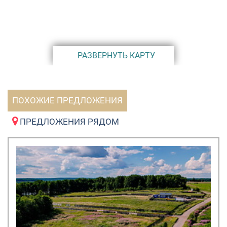
Расстояние до крупных населенных пунктов (более
10000 тыс.жителей): поселок Мга - 15 км, город
Кировск – 33 км, город Шлиссельбург – 43 км, город
РАЗВЕРНУТЬ КАРТУ
Тосно – 46 км.
Социальные объекты.
В 15-ти км в посёлке Мга (более 10 тыс. жителей),
ПОХОЖИЕ ПРЕДЛОЖЕНИЯ
являющемся административным центром Мгинского
городского поселения имеются все необходимые
ПРЕДЛОЖЕНИЯ РЯДОМ
социальные объекты: школы, детские сады, почта,
поликлиника, больница, ветеринарная служба,
кинотеатр, дом культуры, отделение Сбербанка,
ветеринарная служба, сетевые продовольственные
магазины, магазины строительных и иных товаров.
Документы.
На каждый земельный участок имеется кадастровый