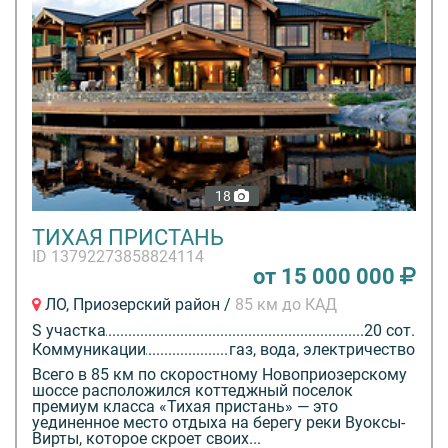
18
ТИХАЯ ПРИСТАНЬ
ID 13792273858824114
от 15 000 000
ЛО, Приозерский район /
85 км до КАД
S участка
20 сот.
Коммуникации
газ, вода, электричество
Всего в 85 км по скоростному Новоприозерскому
шоссе расположился коттеджный поселок
премиум класса «Тихая пристань» — это
уединенное место отдыха на берегу реки Вуоксы-
Вирты, которое скроет своих...