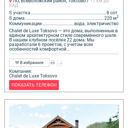
ЛО, Всеволожский район, Токсово /
11 км до
КАД
S участка
8 сот.
2
S дома
220 м
Коммуникации
вода, электричество
Chalet de Luxe Toksovo — это дома, выполненные в
едином архитектурном стиле современного шале.
В нашем клубном посёлке 22 дома. Мы
разработали 6 проектов, с учетом всех
особенностей комфортной...
В избранное
Компания:
Chalet de Luxe Toksovo
ПОКАЗАТЬ ТЕЛЕФОН