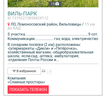
15
ВИЛЬ-ПАРК
ID 13792273858824112
ЛО, Ломоносовский район, Вильповицы /
15 км
до КАД
S участка
9 сот.
Коммуникации
газ, вода, электричество
В соседнем посёлке (2 км) расположены:
-супермаркеты «Дикси» и «Пятёрочка»,
хозяйственный магазин; -общеобразовательная
школа; -ясли-сад; -аптека; -амбулатория;
-отделения Почты России и...
В избранное
Компания:
«Славные просторы»
ПОКАЗАТЬ ТЕЛЕФОН