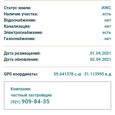
Мгинского городского поселения Кировского района
Статус земли:
ИЖС
Ленинградской области и имеет общую площадь 7,24
Наличие участка:
есть
га.
Водоснабжение:
нет
Канализация:
нет
В состав посёлка входят 18 земельных участков под
Электроснабжение:
есть
домовладения площадью от 25 до 60 соток.
Газоснабжение:
нет
Расстояние от КАД Санкт-Петербурга: 70 км (через
Мурманское шоссе) и 72 км (через Московское шоссе).
Дата размещения:
01.04.2021
Дата обновления:
02.04.2021
GPS-координаты: 59.641378 31.113995
GPS координаты:
59.641378 с.ш
31.113995 в.д
Расстояние от автомобильной дороги А120 «Санкт-
Петербургское южное полукольцо»: 14 км (поворот в
Компания:
деревне Пухолово).
частный застройщик
909-84-35
(921)
Расстояние до ближайшей остановки общественного
транспорта (автобусный маршрут Кировск - Кирсино):
1 км.