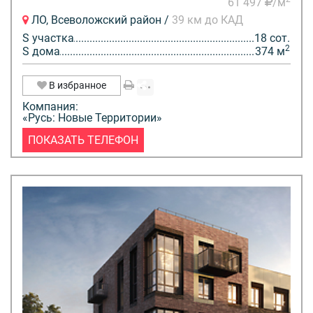
61 497
/м
ЛО, Всеволожский район /
39 км до КАД
S участка
18 сот.
2
S дома
374 м
В избранное
Компания:
«Русь: Новые Территории»
ПОКАЗАТЬ ТЕЛЕФОН